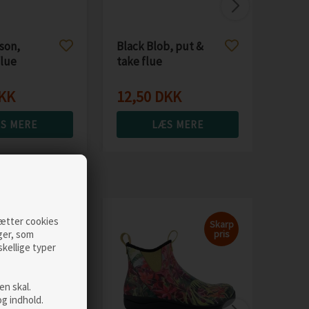
11,
son,
Black Blob, put &
lue
take flue
KK
12,50
DKK
S MERE
LÆS MERE
sætter cookies
Skarp
ger, som
pris
skellige typer
Gree
Wom
gumm
n skal.
Vejl. p
og indhold.
489