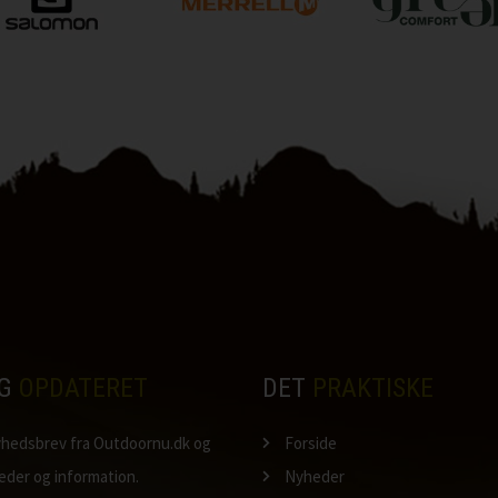
IG
OPDATERET
DET
PRAKTISKE
nyhedsbrev fra Outdoornu.dk og
Forside
heder og information.
Nyheder