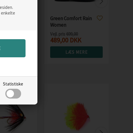
esiden.
 enkelte
eltsidet
Green Comfort Rain
, medium
Women
gummistøvler,
Vejl. pris
699,00
hibiscus
KK
489,00
DKK
S MERE
LÆS MERE
Statistiske
Uniqu
Zonk
17,