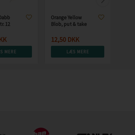
Dabb
Orange Yellow
tr. 12
Blob, put & take
flue
KK
12,50
DKK
S MERE
LÆS MERE