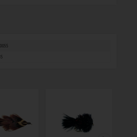
0055
35
Mont
green