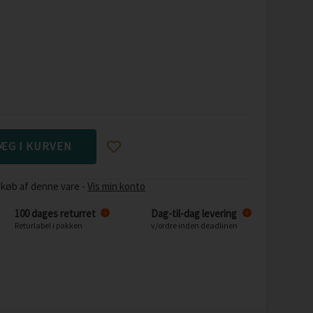
 køb af denne vare -
Vis min konto
100 dages returret
Dag-til-dag levering
i
i
Returlabel i pakken
v/ordre inden deadlinen