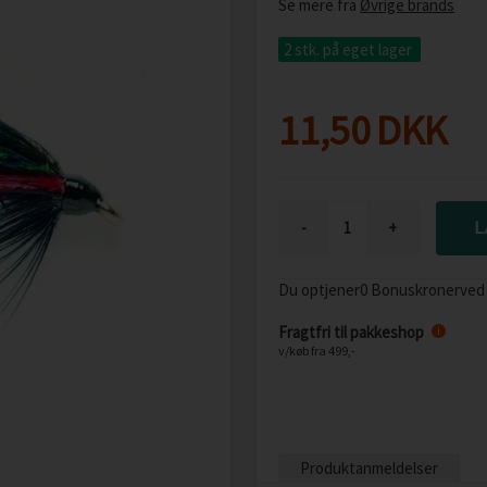
Se mere fra
Øvrige brands
2 stk.
på eget lager
11,50
DKK
-
+
Du optjener
0 Bonuskroner
ved
Fragtfri til pakkeshop
i
v/køb fra 499,-
Produktanmeldelser