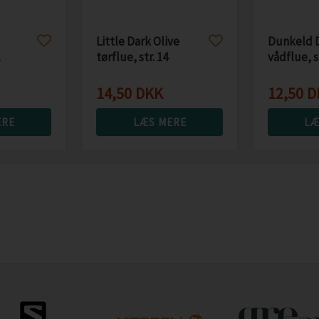
Little Dark Olive
Dunkeld 
tørflue, str. 14
vådflue, s
14,50
DKK
12,50
D
ERE
LÆS MERE
LÆ