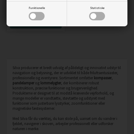
Vejl. pris
549,00
Funktionelle
Statistiske
460,00
DKK
LÆS MERE
Silva producerer et bredt udvalg af pålideligt og innovativt udstyr til
navigation og belysning, der er udviklet til både friluftsentusiaster,
professionelle og eventyrere. Sortimentet omfatter
kompasser
,
pandelamper
og
lommelygter
, der kombinerer robust
konstruktion, præcise funktioner og brugervenlighed.
Produkterne er designet til at modstå krævende vejrforhold, og
mange modeller er vandtætte, støvtætte og udstyret med
funktioner som justerbare lysstyrker, zoomfunktioner eller
magnetiske fæstesystemer.
Med Silva får du værktøj, du kan stole på, uanset om du vandrer i
fjeldet, navigerer i skoven, arbejder professionelt eller udforsker
naturen i mørke.