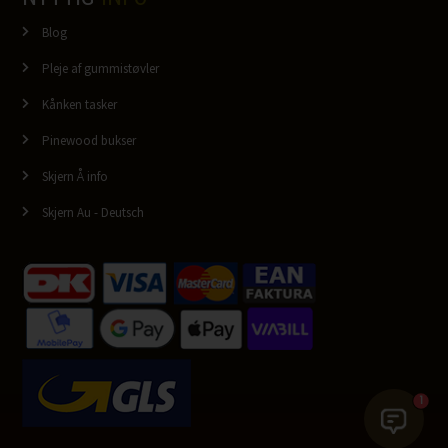
Blog
Pleje af gummistøvler
Kånken tasker
Pinewood bukser
Skjern Å info
Skjern Au - Deutsch
1