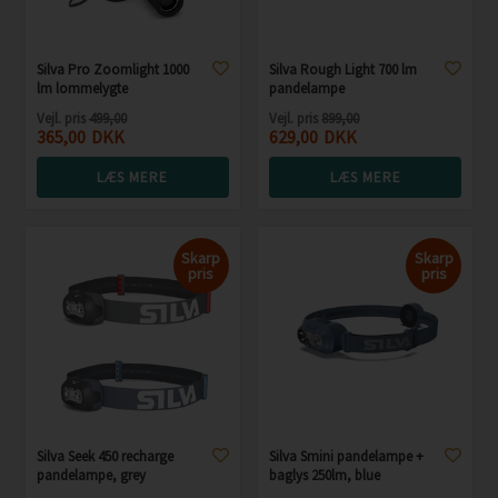
Silva Pro Zoomlight 1000
Silva Rough Light 700 lm
lm lommelygte
pandelampe
Vejl. pris
499,00
Vejl. pris
899,00
365,00
DKK
629,00
DKK
LÆS MERE
LÆS MERE
Skarp
Skarp
pris
pris
Silva Seek 450 recharge
Silva Smini pandelampe +
pandelampe, grey
baglys 250lm, blue