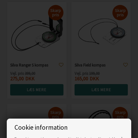
Skarp
Skarp
pris
pris
Silva Ranger S kompas
Silva Field kompas
Vejl. pris
399,00
Vejl. pris
199,00
275,00
DKK
165,00
DKK
LÆS MERE
LÆS MERE
Skarp
Skarp
pris
pris
Cookie information