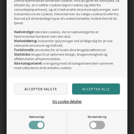
Denne hjemmeside anvender cookies. Hvis du giver dit samtykke, så
tillader du, at vi sætter cookies (egne cookies og/eller fra
samarbejdspartnere), og at vi behandler de personoplysninger, som
indsamles via de cookies. Herunder kan du vælge cookies til eller fra.
Navnet på de forskellige typer af cookies fortæller, hvilket formål de
tjener.
Silva Ranger kompas
Silva Expedition kompas
Nødvendige:
tekniske cookies, der er nødvendige for at
hjemmesiden funderer som den skal.
Vejl. pris
299,00
Vejl. pris
449,00
Markedsføring:
indsamler oplysninger ved at følge dig for at vise
225,00
DKK
325,00
DKK
relevante annoncer og indhold.
Funktionelle:
anvendes for at huske dine brugerpræferencer.
LÆS MERE
LÆS MERE
Statistiske:
bruges til at optimere design, brugervenlighed og
effektiviteten af hjemmesiden.
Ikke kategoriseret:
vi er igang med at kategorisere dem sammen
med udbyderne af de enkelte cookies.
Skarp
pris
Vis cookie detaljer
Nødvendige
Markedsføring
Silva Spotter RC
lommelygte, 300 lm