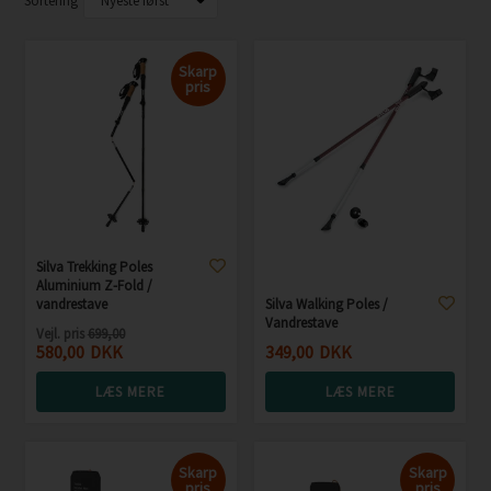
Sortering
Skarp
pris
Silva Trekking Poles
Aluminium Z-Fold /
vandrestave
Silva Walking Poles /
Vandrestave
Vejl. pris
699,00
580,00
DKK
349,00
DKK
LÆS MERE
LÆS MERE
Skarp
Skarp
pris
pris