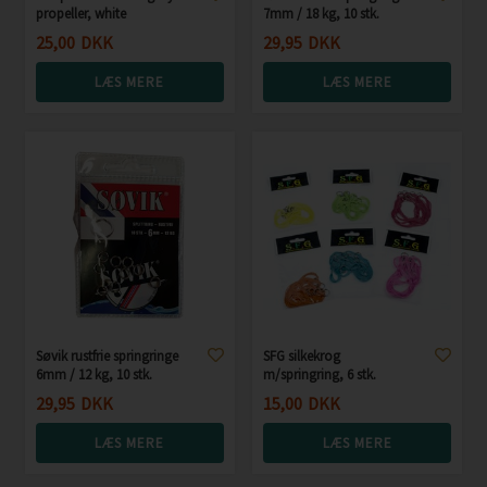
propeller, white
7mm / 18 kg, 10 stk.
25,00
DKK
29,95
DKK
LÆS MERE
LÆS MERE
Søvik rustfrie springringe
SFG silkekrog
6mm / 12 kg, 10 stk.
m/springring, 6 stk.
29,95
DKK
15,00
DKK
LÆS MERE
LÆS MERE