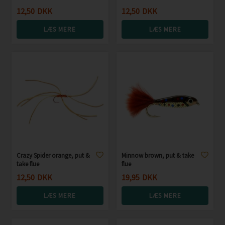
12,50
DKK
12,50
DKK
LÆS MERE
LÆS MERE
Crazy Spider orange, put &
Minnow brown, put & take
take flue
flue
12,50
DKK
19,95
DKK
LÆS MERE
LÆS MERE