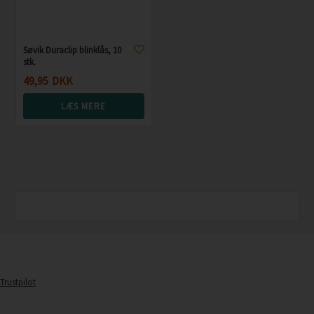
Søvik Duraclip blinklås, 10
stk.
49,95
DKK
LÆS MERE
Trustpilot