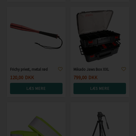
Frichy priest, metal rød
Mikado Jaws Box XXL
120,00
DKK
799,00
DKK
LÆS MERE
LÆS MERE