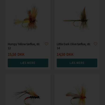
Humpy Yellow tørflue, str.
Little Dark Olive tørflue, str.
12
14
15,50
DKK
14,50
DKK
LÆS MERE
LÆS MERE