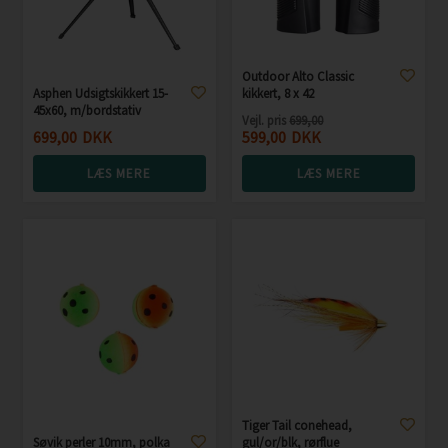
Outdoor Alto Classic
Asphen Udsigtskikkert 15-
kikkert, 8 x 42
45x60, m/bordstativ
Vejl. pris
699,00
699,00
DKK
599,00
DKK
LÆS MERE
LÆS MERE
Tiger Tail conehead,
Søvik perler 10mm, polka
gul/or/blk, rørflue