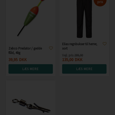
pris
Elias regnbukser til herrer,
Zebco Predator / gedde
sort
flåd, 40g
Vejl. pris
299,00
39,95
DKK
135,00
DKK
LÆS MERE
LÆS MERE