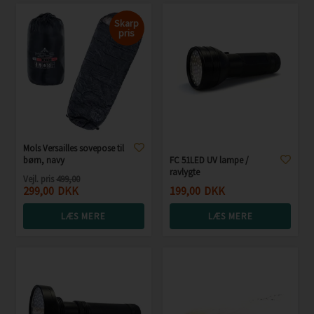
Skarp
pris
Mols Versailles sovepose til
børn, navy
FC 51LED UV lampe /
ravlygte
Vejl. pris
499,00
299,00
DKK
199,00
DKK
LÆS MERE
LÆS MERE