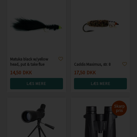
Matuka black w/yellow
head, put & take flue
Caddis Maximus, str. 8
14,50
DKK
17,50
DKK
LÆS MERE
LÆS MERE
Skarp
pris