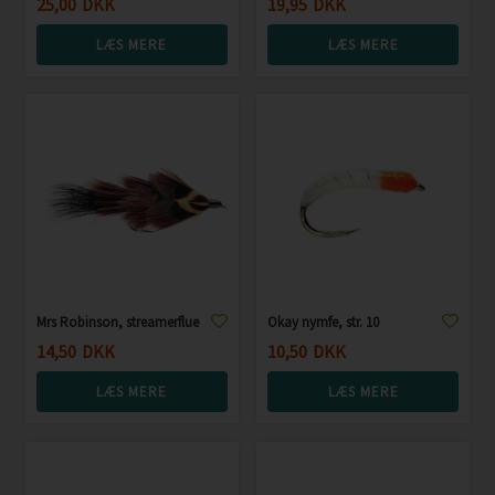
25,00
DKK
19,95
DKK
LÆS MERE
LÆS MERE
Mrs Robinson, streamerflue
Okay nymfe, str. 10
14,50
DKK
10,50
DKK
LÆS MERE
LÆS MERE