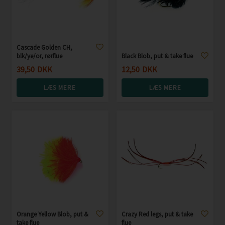
Cascade Golden CH,
blk/ye/or, rørflue
Black Blob, put & take flue
39,50
DKK
12,50
DKK
LÆS MERE
LÆS MERE
Orange Yellow Blob, put &
Crazy Red legs, put & take
take flue
flue