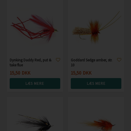
Dynking Daddy Red, put &
Goddard Sedge amber, str.
take flue
10
15,50
DKK
15,50
DKK
LÆS MERE
LÆS MERE