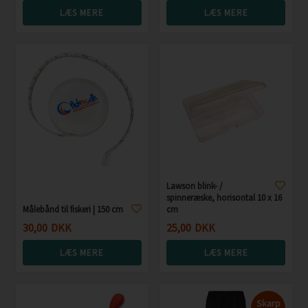
LÆS MERE
LÆS MERE
Lawson blink- /
spinneræske, horisontal 10 x 16
Målebånd til fiskeri | 150 cm
cm
30,00
DKK
25,00
DKK
LÆS MERE
LÆS MERE
Skarp