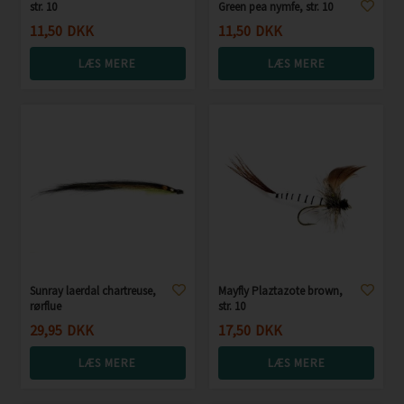
str. 10
Green pea nymfe, str. 10
11,50
DKK
11,50
DKK
LÆS MERE
LÆS MERE
Sunray laerdal chartreuse,
Mayfly Plaztazote brown,
rørflue
str. 10
29,95
DKK
17,50
DKK
LÆS MERE
LÆS MERE