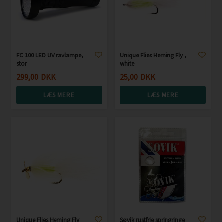
FC 100 LED UV ravlampe,
Unique Flies Herning Fly ,
stor
white
299,00
DKK
25,00
DKK
LÆS MERE
LÆS MERE
Unique Flies Herning Fly
Søvik rustfrie springringe