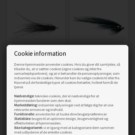
Cookie information
Super snaelda conehead
blk/silver, rørflue
Black monkey, rørflue
Denne hjemmeside anvender cookies. Hvis du giver dit samtykke, så
tillader du, at vi sætter cookies (egne cookies og/eller fra
39,50
DKK
29,95
DKK
samarbejdspartnere), og at vi behandler de personoplysninger, som
indsamles via de cookies. Herunder kan du vælge cookies til eller fra.
LÆS MERE
LÆS MERE
Navnet på de forskellige typer af cookies fortæller, hvilket formål de
tjener.
Nødvendige:
tekniske cookies, der er nødvendige for at
hjemmesiden funderer som den skal.
Markedsføring:
indsamler oplysninger ved at følge dig for at vise
relevante annoncer og indhold.
Funktionelle:
anvendes for at huske dine brugerpræferencer.
Statistiske:
bruges til at optimere design, brugervenlighed og
effektiviteten af hjemmesiden.
Ikke kategoriseret:
vi er igang med at kategorisere dem sammen
med udbyderne af de enkelte cookies.