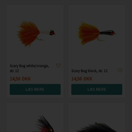
Scary Bug white/orange,
str. 12
Scary Bug black, str. 12
14,50
DKK
14,50
DKK
LÆS MERE
LÆS MERE