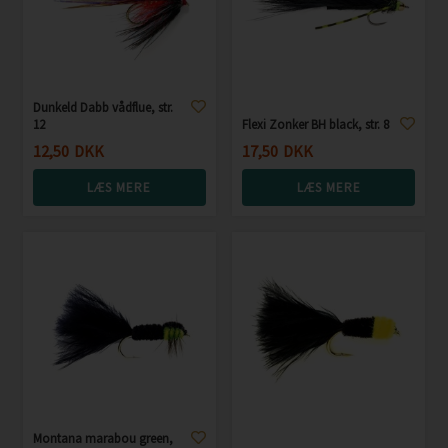
Dunkeld Dabb vådflue, str.
12
Flexi Zonker BH black, str. 8
12,50
DKK
17,50
DKK
LÆS MERE
LÆS MERE
Montana marabou green,