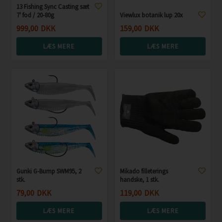
13 Fishing Sync Casting sæt
7' fod / 20-80g
Viewlux botanik lup 20x
999,00
DKK
159,00
DKK
LÆS MERE
LÆS MERE
Gunki G-Bump SWM95, 2
Mikado filleterings
stk.
handske, 1 stk.
79,00
DKK
119,00
DKK
LÆS MERE
LÆS MERE