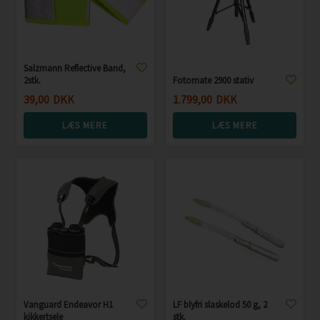
Salzmann Reflective Band,
2stk.
Fotomate 2900 stativ
39,00
DKK
1.799,00
DKK
LÆS MERE
LÆS MERE
Vanguard Endeavor H1
LF blyfri slaskelod 50 g, 2
kikkertsele
stk.