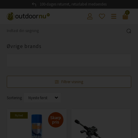
100-dages returret, returlabel medsendes
0
Øvrige brands
Filtrer visning
Sortering
Nyhed
Skarp
pris