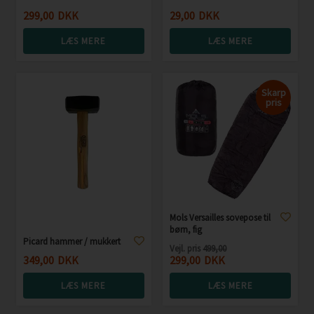
299,00
DKK
29,00
DKK
LÆS MERE
LÆS MERE
Skarp
pris
Mols Versailles sovepose til
børn, fig
Picard hammer / mukkert
Vejl. pris
499,00
349,00
DKK
299,00
DKK
LÆS MERE
LÆS MERE