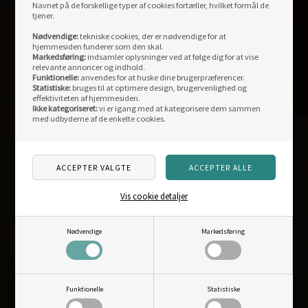
KONTAKT
OS
Navnet på de forskellige typer af cookies fortæller, hvilket formål de
tjener.
Outdoornu.dk ApS
Nødvendige:
tekniske cookies, der er nødvendige for at
Fysisk butik:
hjemmesiden funderer som den skal.
Markedsføring:
indsamler oplysninger ved at følge dig for at vise
Storegade 12
relevante annoncer og indhold.
Funktionelle:
anvendes for at huske dine brugerpræferencer.
DK-6880 Tarm
Statistiske:
bruges til at optimere design, brugervenlighed og
effektiviteten af hjemmesiden.
Åbningstider fysisk butik:
Ikke kategoriseret:
vi er igang med at kategorisere dem sammen
man-fre: 10.00-17.30
med udbyderne af de enkelte cookies.
Weekend og helligdage: lukket
Weblager og kontor:
Centervej 11
Vis cookie detaljer
DK-6880 Tarm
info@outdoornu.dk
Nødvendige
Markedsføring
CVR: DK40101187
Telefon support:
Funktionelle
Statistiske
96812040