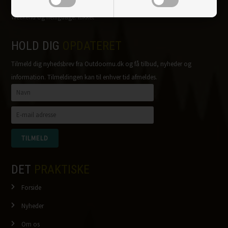
Mandag-fredag: 10.00-15.30
Weekend og helligdage: lukket
HOLD DIG
OPDATERET
Tilmeld dig nyhedsbrev fra Outdoornu.dk og få tilbud, nyheder og
information. Tilmeldingen kan til enhver tid afmeldes.
DET
PRAKTISKE
Forside
Nyheder
Om os