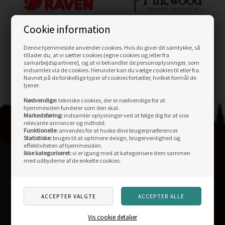
Cookie information
Denne hjemmeside anvender cookies. Hvis du giver dit samtykke, så
tillader du, at vi sætter cookies (egne cookies og/eller fra
samarbejdspartnere), og at vi behandler de personoplysninger, som
indsamles via de cookies. Herunder kan du vælge cookies til eller fra.
Navnet på de forskellige typer af cookies fortæller, hvilket formål de
tjener.
Nødvendige:
tekniske cookies, der er nødvendige for at
hjemmesiden funderer som den skal.
Markedsføring:
indsamler oplysninger ved at følge dig for at vise
relevante annoncer og indhold.
Funktionelle:
anvendes for at huske dine brugerpræferencer.
Statistiske:
bruges til at optimere design, brugervenlighed og
effektiviteten af hjemmesiden.
KONTAKT
OS
Ikke kategoriseret:
vi er igang med at kategorisere dem sammen
med udbyderne af de enkelte cookies.
Outdoornu.dk ApS
Fysisk butik:
Storegade 12
DK-6880 Tarm
Vis cookie detaljer
Åbningstider fysisk butik: