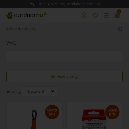
100-dages returret, returlabel medsendes
0
VMC
Filtrer visning
Sortering
Skarp
Skarp
pris
pris