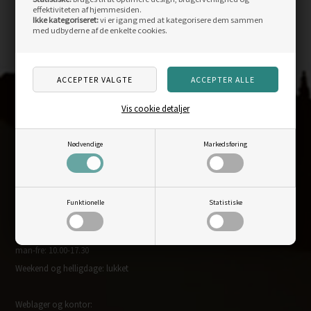
effektiviteten af hjemmesiden.
Ikke kategoriseret:
vi er igang med at kategorisere dem sammen
med udbyderne af de enkelte cookies.
Vis cookie detaljer
KONTAKT
OS
Nødvendige
Markedsføring
Outdoornu.dk ApS
Fysisk butik:
Storegade 12
Funktionelle
Statistiske
DK-6880 Tarm
Åbningstider fysisk butik:
man-fre: 10.00-17.30
Weekend og helligdage: lukket
Weblager og kontor: