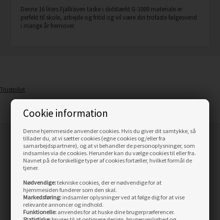
Denne 16 liters Fjällräven taske i slidstærkt G-1000 materiale er
perfekt til skole, arbejde og fritid og vil være din trofaste følgesvend
i mange år fremover.
Trustpilot
Cookie information
Denne hjemmeside anvender cookies. Hvis du giver dit samtykke, så
tillader du, at vi sætter cookies (egne cookies og/eller fra
samarbejdspartnere), og at vi behandler de personoplysninger, som
indsamles via de cookies. Herunder kan du vælge cookies til eller fra.
Navnet på de forskellige typer af cookies fortæller, hvilket formål de
tjener.
Nødvendige:
tekniske cookies, der er nødvendige for at
hjemmesiden funderer som den skal.
Markedsføring:
indsamler oplysninger ved at følge dig for at vise
relevante annoncer og indhold.
Funktionelle:
anvendes for at huske dine brugerpræferencer.
Statistiske:
bruges til at optimere design, brugervenlighed og