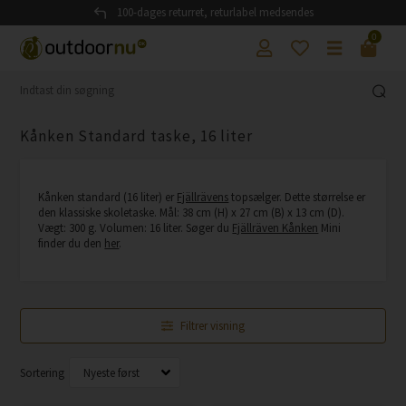
100-dages returret, returlabel medsendes
0
Kånken Standard taske, 16 liter
Kånken standard (16 liter) er
Fjällrävens
topsælger. Dette størrelse er
den klassiske skoletaske. Mål: 38 cm (H) x 27 cm (B) x 13 cm (D).
Vægt: 300 g. Volumen: 16 liter. Søger du
Fjällräven Kånken
Mini
finder du den
her
.
Filtrer visning
Sortering