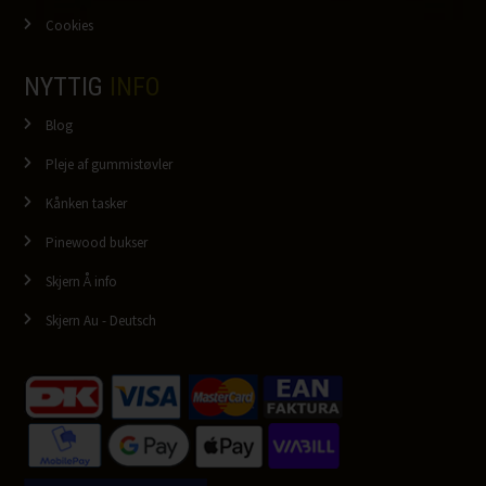
Cookies
NYTTIG
INFO
Blog
Pleje af gummistøvler
Kånken tasker
Pinewood bukser
Skjern Å info
Skjern Au - Deutsch