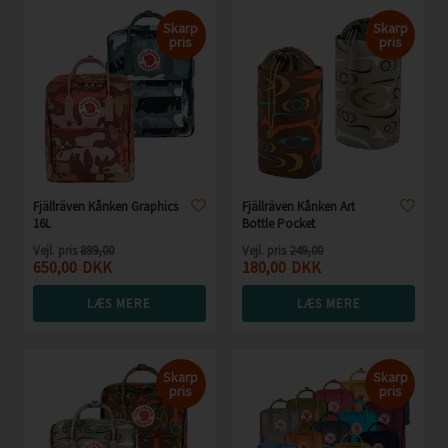
Skarp
Skarp
pris
pris
Fjällräven Kånken Graphics
Fjällräven Kånken Art
16L
Bottle Pocket
Vejl. pris
899,00
Vejl. pris
249,00
650,00
DKK
180,00
DKK
LÆS MERE
LÆS MERE
Skarp
Skarp
pris
pris