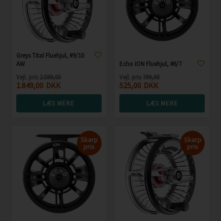
Greys Tital Fluehjul, #9/10
AW
Echo ION Fluehjul, #6/7
Vejl. pris
2.599,00
Vejl. pris
799,00
1.849,00
DKK
525,00
DKK
LÆS MERE
LÆS MERE
Skarp
Skarp
pris
pris