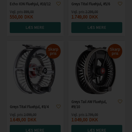
Echo ION Fluehjul, #10/12
Greys Tital Fluehjul, #5/6
Vejl. pris
899,00
Vejl. pris
2.299,00
550,00
DKK
1.749,00
DKK
LÆS MERE
LÆS MERE
Skarp
Skarp
pris
pris
Greys Tail AW Fluehjul,
Greys Tital Fluehjul, #3/4
#9/10
Vejl. pris
2.099,00
Vejl. pris
1.799,00
1.649,00
DKK
1.049,00
DKK
LÆS MERE
LÆS MERE