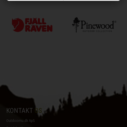
KONTAKT
OS
Outdoornu.dk ApS