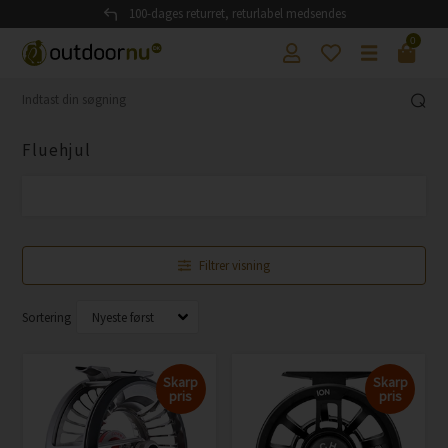
100-dages returret, returlabel medsendes
0
Fluehjul
Filtrer visning
Sortering
Skarp
Skarp
pris
pris