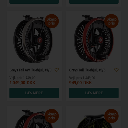
Skarp
Skarp
pris
pris
Greys Tail AW Fluehjul, #7/8
Greys Tail Fluehjul, #5/6
Vejl. pris
1.749,00
Vejl. pris
1.449,00
1.049,00
DKK
949,00
DKK
LÆS MERE
LÆS MERE
Skarp
Skarp
pris
pris