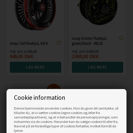
Loop Evotec Fluehjul,
Greys Tail Fluehjul, #3/4
green/black - #8/10
Vejl. pris
1.349,00
Vejl. pris
3.560,00
949,00
DKK
2.900,00
DKK
LÆS MERE
LÆS MERE
Skarp
pris
Cookie information
Denne hjemmeside anvender cookies. Hvis du giver dit samtykke, så
tillader du, at vi sætter cookies (egne cookies og/eller fra
samarbejdspartnere), og at vi behandler de personoplysninger, som
indsamles via de cookies. Herunder kan du vælge cookies til eller fra.
Navnet på de forskellige typer af cookies fortæller, hvilket formål de
tjener.