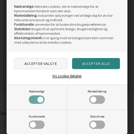
Nødvendige:
tekniske cookies, der er nødvendige for at
Zpey Phantom Switch
hjemmesiden funderer som den skal.
Fluehjul, black/titanium - #8/9
Markedsføring:
indsamler oplysninger ved at følge dig for at vise
relevante annoncer og indhold.
Vejl. pris
2.699,00
Funktionelle:
anvendes for at huske dine brugerpræferencer.
1.599,00
DKK
Statistiske:
bruges til at optimere design, brugervenlighed og
effektiviteten af hjemmesiden.
LÆS MERE
Ikke kategoriseret:
vi er igang med at kategorisere dem sammen
med udbyderne af de enkelte cookies.
Vis cookie detaljer
Nødvendige
Markedsføring
Trustpilot
Funktionelle
Statistiske