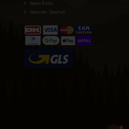
Skjern Å info
Skjern Au - Deutsch
1