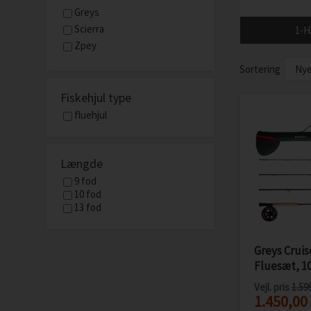
Greys
Scierra
1-
Zpey
Sortering
Fiskehjul type
fluehjul
Længde
9 fod
10 fod
13 fod
Greys Cruis
Fluesæt, 10
Vejl. pris
1.59
1.450,00