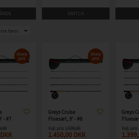
HÅNDS
SWITCH
Skarp
Skarp
pris
pris
e
Greys Cruise
Greys C
' - #7
Fluesæt, 9' - #8
Fluesæt,
9,00
Vejl. pris
1.599,00
Vejl. pris
DKK
1.450,00
DKK
1.399