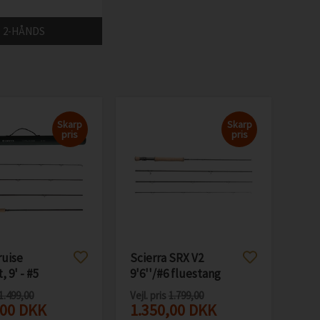
2-HÅNDS
Skarp
Skarp
pris
pris
ruise
Scierra SRX V2
 9' - #5
9'6''/#6 fluestang
1.499,00
Vejl. pris
1.799,00
,00
DKK
1.350,00
DKK