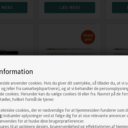
 MERE
LÆS MERE
Skarp
pris
information
ide anvender cookies. Hvis du giver dit samtykke, så tillader du, at vi 
Scierra Salis
Scierr
 og/eller fra samarbejdspartnere), og at vi behandler de personoplysnin
h 13'
de cookies. Herunder kan du vælge cookies til eller fra. Navnet på de for
fluestang 9' #7
fluestan
tæller, hvilket formål de tjener.
 fluestang
Vejl. pris
1.799,00
Vejl. pris
DKK
1.199,00
DKK
1.199
tekniske cookies, der er nødvendige for at hjemmesiden funderer som de
g:
indsamler oplysninger ved at følge dig for at vise relevante annoncer 
 MERE
LÆS MERE
anvendes for at huske dine brugerpræferencer.
ruges til at optimere design, brugervenlighed og effektiviteten af hjemm