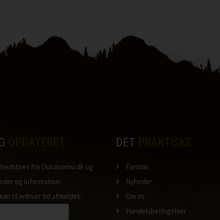
IG
OPDATERET
DET
PRAKTISKE
nyhedsbrev fra Outdoornu.dk og
Forside
heder og information.
Nyheder
kan til enhver tid afmeldes.
Om os
Handelsbetingelser