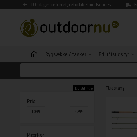
100-dages returret, returlabel medsendes
F
Rygsække / tasker
Friluftsudstyr
Fluestang
Nulstil filtre
Pris
Mærker