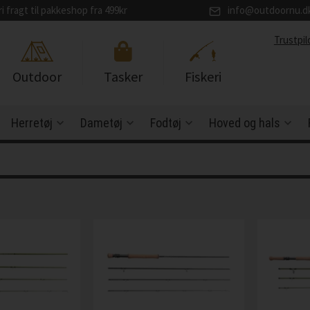
ri fragt til pakkeshop fra 499kr
info@outdoornu.d
Trustpil
Outdoor
Tasker
Fiskeri
Herretøj
Dametøj
Fodtøj
Hoved og hals