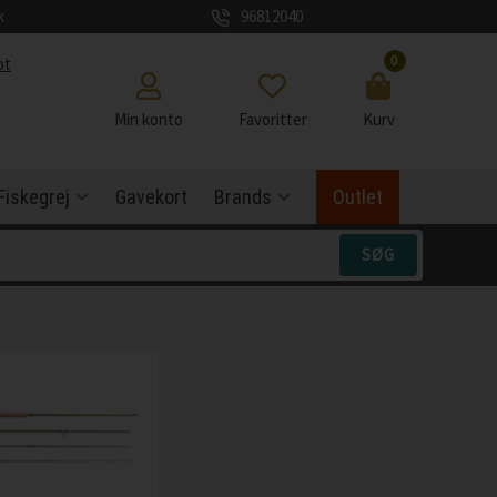
k
96812040
0
ot
Min konto
Favoritter
Kurv
Fiskegrej
Gavekort
Brands
Outlet