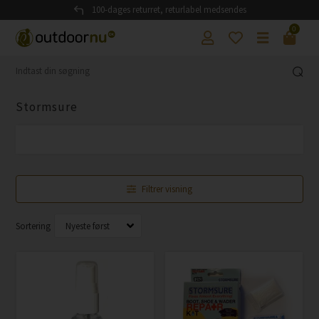
100-dages returret, returlabel medsendes
0
Stormsure
Filtrer visning
Sortering