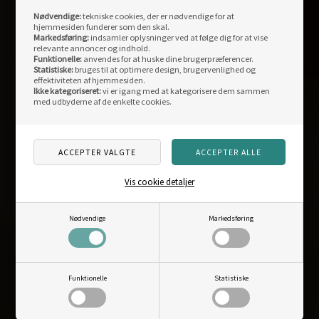
Fysisk butik:
Nødvendige:
tekniske cookies, der er nødvendige for at
Storegade 12
hjemmesiden funderer som den skal.
Markedsføring:
indsamler oplysninger ved at følge dig for at vise
DK-6880 Tarm
relevante annoncer og indhold.
Funktionelle:
anvendes for at huske dine brugerpræferencer.
Åbningstider fysisk butik:
Statistiske:
bruges til at optimere design, brugervenlighed og
man-fre: 10.00-17.30
effektiviteten af hjemmesiden.
Ikke kategoriseret:
vi er igang med at kategorisere dem sammen
Weekend og helligdage: lukket
med udbyderne af de enkelte cookies.
Weblager og kontor:
Centervej 11
DK-6880 Tarm
Vis cookie detaljer
info@outdoornu.dk
CVR: DK40101187
Nødvendige
Markedsføring
Telefon support:
96812040
Funktionelle
Statistiske
Mandag-fredag: 10.00-15.30
Weekend og helligdage: lukket