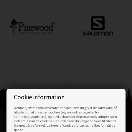
Cookie information
Denne hjemmeside anvender cookies. Hvis du giver dit samtykke, så
tillader du, at vi sætter cookies (egne cookies og/eller fra
KONTAKT
OS
samarbejdspartnere), og at vi behandler de personoplysninger, som
indsamles via de cookies. Herunder kan du vælge cookies til eller fra.
Navnet på de forskellige typer af cookies fortæller, hvilket formål de
Outdoornu.dk ApS
tjener.