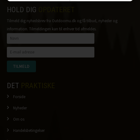
HOLD DIG
OPDATERET
Tilmeld dig nyhedsbrev fra Outdoornu.dk og få tilbud, nyheder og
information. Tilmeldingen kan til enhver tid afmeldes.
DET
PRAKTISKE
Forside
Nyheder
Om os
Handelsbetingelser