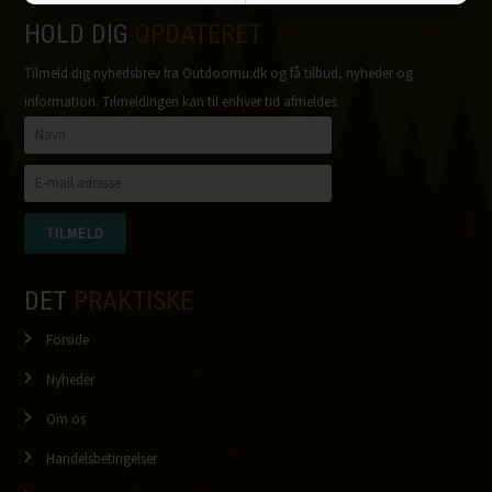
HOLD DIG
OPDATERET
Tilmeld dig nyhedsbrev fra Outdoornu.dk og få tilbud, nyheder og
information. Tilmeldingen kan til enhver tid afmeldes.
DET
PRAKTISKE
Forside
Nyheder
Om os
Handelsbetingelser