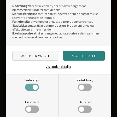
Fysisk butik:
Nødvendige:
tekniske cookies, der er nødvendige for at
Storegade 12
hjemmesiden funderer som den skal.
Markedsføring:
indsamler oplysninger ved at følge dig for at vise
DK-6880 Tarm
relevante annoncer og indhold.
Funktionelle:
anvendes for at huske dine brugerpræferencer.
Åbningstider fysisk butik:
Statistiske:
bruges til at optimere design, brugervenlighed og
man-fre: 10.00-17.30
effektiviteten af hjemmesiden.
Ikke kategoriseret:
vi er igang med at kategorisere dem sammen
Weekend og helligdage: lukket
med udbyderne af de enkelte cookies.
Weblager og kontor:
Centervej 11
DK-6880 Tarm
Vis cookie detaljer
info@outdoornu.dk
CVR: DK40101187
Nødvendige
Markedsføring
Telefon support:
96812040
Funktionelle
Statistiske
Mandag-fredag: 10.00-15.30
Weekend og helligdage: lukket