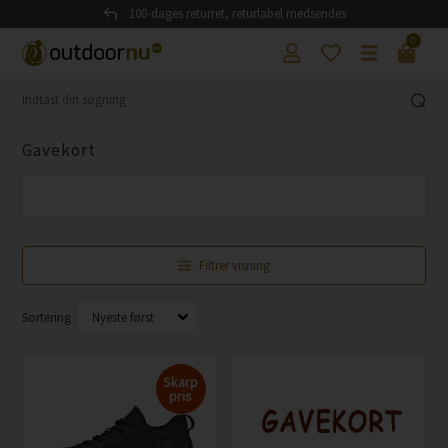
100-dages returret, returlabel medsendes
0
Gavekort
Filtrer visning
Sortering
Skarp
pris