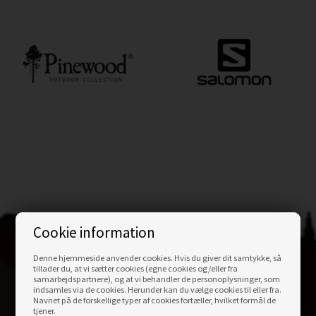
Cookie information
Denne hjemmeside anvender cookies. Hvis du giver dit samtykke, så
tillader du, at vi sætter cookies (egne cookies og/eller fra
KONTAKT
OS
samarbejdspartnere), og at vi behandler de personoplysninger, som
indsamles via de cookies. Herunder kan du vælge cookies til eller fra.
Navnet på de forskellige typer af cookies fortæller, hvilket formål de
Outdoornu.dk ApS
tjener.