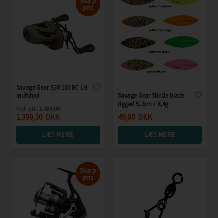
Skarp
pris
Savage Gear SG8 100 BC LH
multihjul
Savage Gear Stickle blade
rigged 5,2cm / 8,4g
Vejl. pris
1.499,00
1.399,00
DKK
49,00
DKK
LÆS MERE
LÆS MERE
Skarp
pris