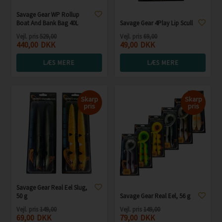
Savage Gear WP Rollup
Boat And Bank Bag 40L
Savage Gear 4Play Lip Scull
Vejl. pris
529,00
Vejl. pris
69,00
440,00
DKK
49,00
DKK
LÆS MERE
LÆS MERE
Skarp
Skarp
pris
pris
Savage Gear Real Eel Slug,
50 g
Savage Gear Real Eel, 56 g
Vejl. pris
149,00
Vejl. pris
149,00
69,00
DKK
79,00
DKK