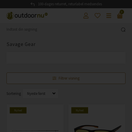
100-dages returret, returlabel medsendes
0
Savage Gear
Filtrer visning
Sortering
Nyhed
Nyhed