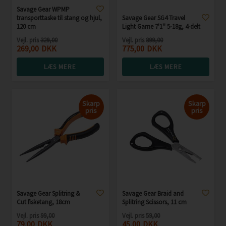
Savage Gear WPMP
transporttaske til stang og hjul,
Savage Gear SG4 Travel
120 cm
Light Game 7'1'' 5-18g, 4-delt
Vejl. pris
329,00
Vejl. pris
899,00
269,00
DKK
775,00
DKK
LÆS MERE
LÆS MERE
Skarp
Skarp
pris
pris
Savage Gear Splitring &
Savage Gear Braid and
Cut fisketang, 18cm
Splitring Scissors, 11 cm
Vejl. pris
99,00
Vejl. pris
59,00
79,00
DKK
45,00
DKK