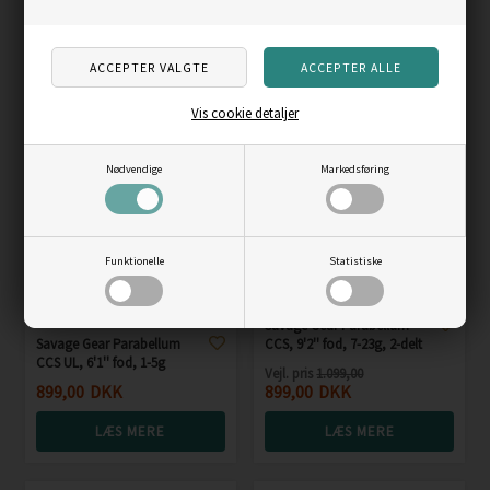
749,00
DKK
849,00
DKK
LÆS MERE
LÆS MERE
Vis cookie detaljer
Skarp
pris
Nødvendige
Markedsføring
Funktionelle
Statistiske
Savage Gear Parabellum
Savage Gear Parabellum
CCS, 9'2'' fod, 7-23g, 2-delt
CCS UL, 6'1'' fod, 1-5g
Vejl. pris
1.099,00
899,00
DKK
899,00
DKK
LÆS MERE
LÆS MERE