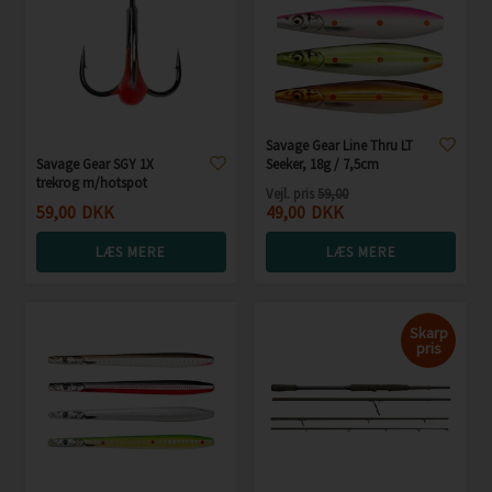
Savage Gear Line Thru LT
Savage Gear SGY 1X
Seeker, 18g / 7,5cm
trekrog m/hotspot
Vejl. pris
59,00
59,00
DKK
49,00
DKK
LÆS MERE
LÆS MERE
Skarp
pris