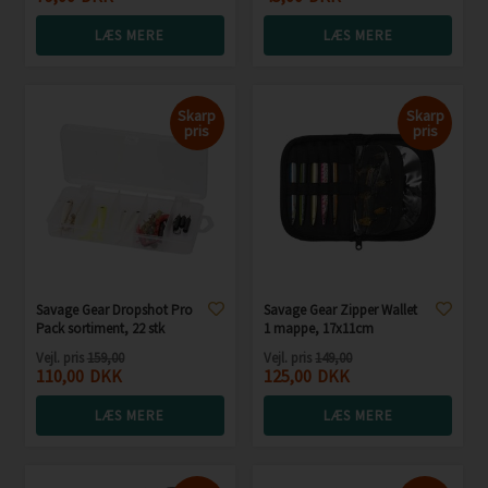
LÆS MERE
LÆS MERE
Skarp
Skarp
pris
pris
Savage Gear Dropshot Pro
Savage Gear Zipper Wallet
Pack sortiment, 22 stk
1 mappe, 17x11cm
Vejl. pris
159,00
Vejl. pris
149,00
110,00
DKK
125,00
DKK
LÆS MERE
LÆS MERE