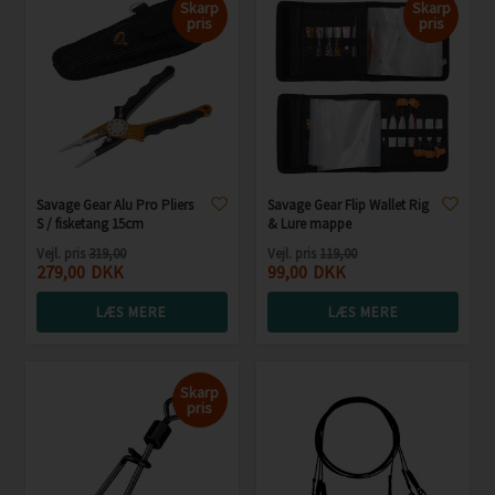
Skarp
Skarp
pris
pris
Savage Gear Alu Pro Pliers
Savage Gear Flip Wallet Rig
S / fisketang 15cm
& Lure mappe
Vejl. pris
319,00
Vejl. pris
119,00
279,00
DKK
99,00
DKK
LÆS MERE
LÆS MERE
Skarp
pris