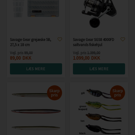
Savage Gear grejæske 5B,
Savage Gear SGS8 4000FD
27,5 x 18 cm
saltvands fiskehjul
Vejl. pris
99,00
Vejl. pris
1.399,00
89,00
DKK
1.099,00
DKK
LÆS MERE
LÆS MERE
Skarp
Skarp
pris
pris