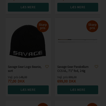
LÆS MERE
LÆS MERE
Skarp
Skarp
pris
pris
Savage Gear Logo Beanie,
Savage Gear Parabellum
sort
CCS UL, 7'1'' fod, 2-6g
Vejl. pris
149,00
Vejl. pris
899,00
77,00
DKK
699,00
DKK
LÆS MERE
LÆS MERE