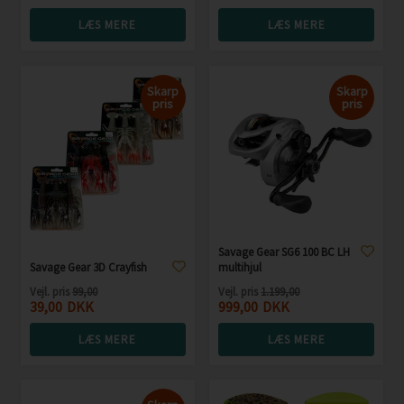
LÆS MERE
LÆS MERE
Skarp
Skarp
pris
pris
Savage Gear SG6 100 BC LH
Savage Gear 3D Crayfish
multihjul
Vejl. pris
99,00
Vejl. pris
1.199,00
39,00
DKK
999,00
DKK
LÆS MERE
LÆS MERE