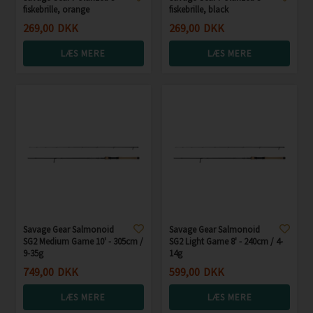
fiskebrille, orange
fiskebrille, black
269,00
DKK
269,00
DKK
LÆS MERE
LÆS MERE
Savage Gear Salmonoid
Savage Gear Salmonoid
SG2 Medium Game 10' - 305cm /
SG2 Light Game 8' - 240cm / 4-
9-35g
14g
749,00
DKK
599,00
DKK
LÆS MERE
LÆS MERE