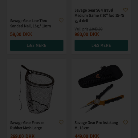
Savage Gear SG4 Travel
Medium Game 8'10'' fod 15-45
Savage Gear Line Thru
g, 4-delt
Sandeel Nail, 16g / 10cm
Vejl. pris
1.049,00
59,00
DKK
980,00
DKK
LÆS MERE
LÆS MERE
Savage Gear Finezze
Savage Gear Pro fisketang
Rubber Mesh Large
M, 18 cm
269,00
DKK
449,00
DKK