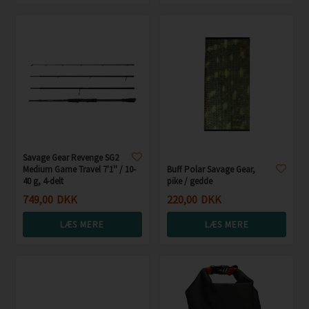
Savage Gear Revenge SG2
Medium Game Travel 7'1'' / 10-
Buff Polar Savage Gear,
40 g, 4-delt
pike / gedde
749,00
DKK
220,00
DKK
LÆS MERE
LÆS MERE