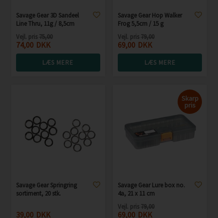
Savage Gear 3D Sandeel
Savage Gear Hop Walker
Line Thru, 11g / 8,5cm
Frog 5,5cm / 15 g
Vejl. pris
75,00
Vejl. pris
79,00
74,00
DKK
69,00
DKK
LÆS MERE
LÆS MERE
Skarp
pris
Savage Gear Springring
Savage Gear Lure box no.
sortiment, 20 stk.
4a, 21 x 11 cm
Vejl. pris
79,00
39,00
DKK
69,00
DKK