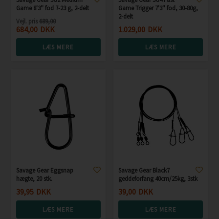
Game 8'3'' fod 7-23 g, 2-delt
Game Trigger 7'3'' fod, 30-80g,
2-delt
Vejl. pris
689,00
684,00
DKK
1.029,00
DKK
LÆS MERE
LÆS MERE
Savage Gear Eggsnap
Savage Gear Black7
hægte, 20 stk.
geddeforfang 40cm/25kg, 3stk
39,95
DKK
39,00
DKK
LÆS MERE
LÆS MERE