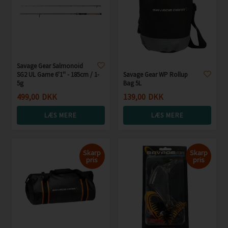
Savage Gear Salmonoid
SG2 UL Game 6'1'' - 185cm / 1-
Savage Gear WP Rollup
5g
Bag 5L
499,00
DKK
139,00
DKK
LÆS MERE
LÆS MERE
Skarp
Skarp
pris
pris