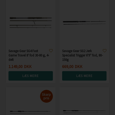
Savage Gear SG4 Fast
Savage Gear SG2 Jerk
Game Travel 8' fod 30-80 g, 4-
Specialist Trigger 6'9'' fod, 80-
delt
150g
1.149,00
DKK
669,00
DKK
LÆS MERE
LÆS MERE
Skarp
pris