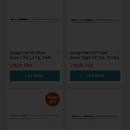
Savage Gear SG2 Micro
Savage Gear SG2 Power
Game 7' fod 1,5-5 g, 2-delt
Game Trigger 8'6'' fod, 70-130 g
579,00
DKK
749,00
DKK
LÆS MERE
LÆS MERE
Skarp
pris