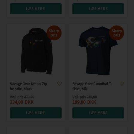
LÆS MERE
LÆS MERE
Skarp
Skarp
pris
pris
Savage Gear Urban Zip
Savage Gear Cannibal T-
hoodie, black
Shirt, blå
Vejl. pris
479,00
Vejl. pris
249,00
334,00
DKK
199,00
DKK
LÆS MERE
LÆS MERE