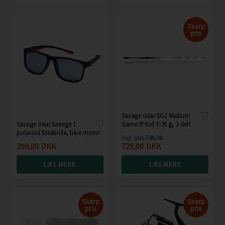
Skarp
pris
Savage Gear SG2 Medium
Savage Gear Savage 1
Game 9' fod 7-25 g, 2-delt
polaroid fiskebrille, blue mirror
Vejl. pris
749,00
299,00
DKK
729,00
DKK
LÆS MERE
LÆS MERE
Skarp
Skarp
pris
pris