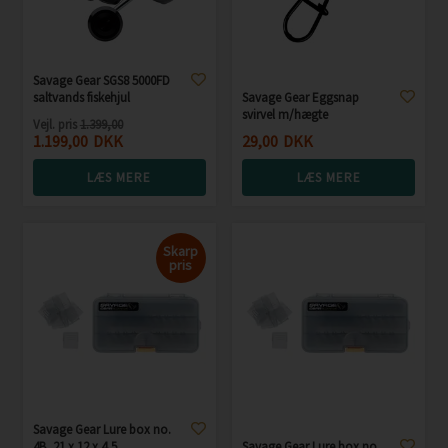
Savage Gear SGS8 5000FD
saltvands fiskehjul
Savage Gear Eggsnap
svirvel m/hægte
Vejl. pris
1.399,00
1.199,00
DKK
29,00
DKK
LÆS MERE
LÆS MERE
Skarp
pris
Savage Gear Lure box no.
4B, 21 x 12 x 4,5
Savage Gear Lure box no.