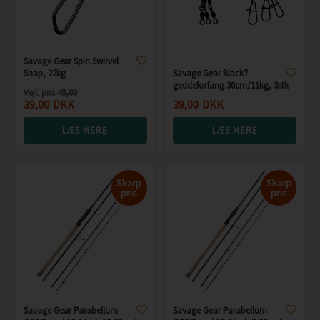
Savage Gear Spin Swirvel
Snap, 22kg
Savage Gear Black7
geddeforfang 30cm/11kg, 3stk
Vejl. pris
49,00
39,00
DKK
39,00
DKK
LÆS MERE
LÆS MERE
Skarp
Skarp
pris
pris
Savage Gear Parabellum
Savage Gear Parabellum