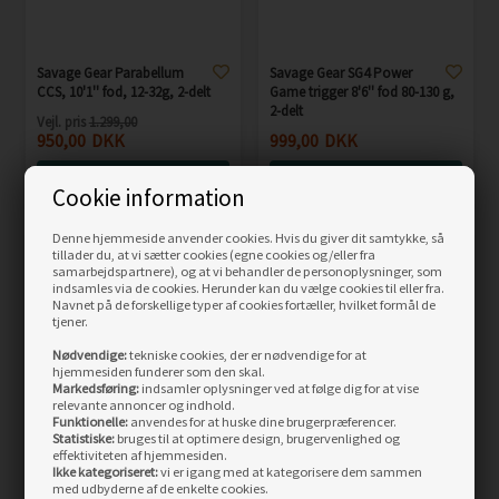
Savage Gear Parabellum
Savage Gear SG4 Power
CCS, 10'1'' fod, 12-32g, 2-delt
Game trigger 8'6'' fod 80-130 g,
2-delt
Vejl. pris
1.299,00
950,00
DKK
999,00
DKK
LÆS MERE
LÆS MERE
Cookie information
Denne hjemmeside anvender cookies. Hvis du giver dit samtykke, så
tillader du, at vi sætter cookies (egne cookies og/eller fra
samarbejdspartnere), og at vi behandler de personoplysninger, som
indsamles via de cookies. Herunder kan du vælge cookies til eller fra.
Navnet på de forskellige typer af cookies fortæller, hvilket formål de
tjener.
Nødvendige:
tekniske cookies, der er nødvendige for at
hjemmesiden funderer som den skal.
Markedsføring:
indsamler oplysninger ved at følge dig for at vise
relevante annoncer og indhold.
Funktionelle:
anvendes for at huske dine brugerpræferencer.
Statistiske:
bruges til at optimere design, brugervenlighed og
effektiviteten af hjemmesiden.
Savage Gear SG4 Ultra
Savage Gear SG4 Ultra
Ikke kategoriseret:
vi er igang med at kategorisere dem sammen
Light Game 6'6'' 2-8g, 2-delt
Light Game 7'3'' 3-10g, 2-delt
med udbyderne af de enkelte cookies.