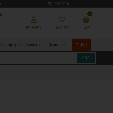
k
96812040
0
ot
Min konto
Favoritter
Kurv
Fiskegrej
Gavekort
Brands
Outlet