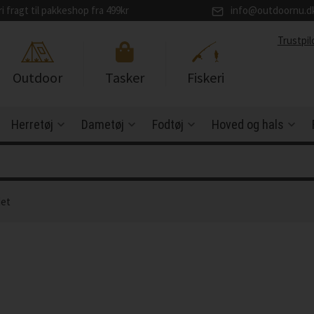
ri fragt til pakkeshop fra 499kr
info@outdoornu.d
Trustpil
Outdoor
Tasker
Fiskeri
Herretøj
Dametøj
Fodtøj
Hoved og hals
det