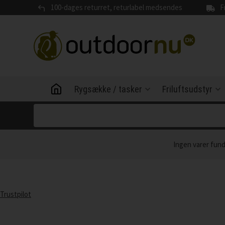
100-dages returret, returlabel medsendes
F
Rygsække / tasker
Friluftsudstyr
Ingen varer fun
Trustpilot