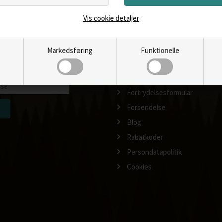
Vis cookie detaljer
nyhedsbrev fra Outdoornu.dk og
Forside
heder og information.
Nyheder
kan til enhver tid afmeldes.
Om os
Markedsføring
Funktionelle
Handelsbetingelser
Returnering / ombytning
Fortrydelsesformular
Forsendelse
Blog
Rabatkoder
Persondatapolitik
Cookies