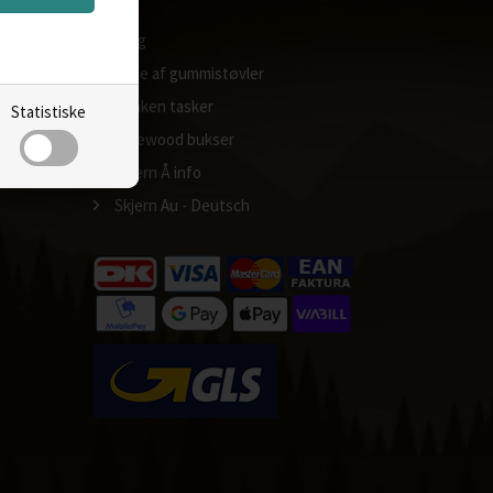
Blog
Pleje af gummistøvler
Kånken tasker
Statistiske
Pinewood bukser
Skjern Å info
Skjern Au - Deutsch