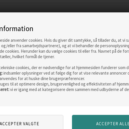
information
ide anvender cookies. Hvis du giver dit samtykke, så tillader du, at vi 
 og/eller fra samarbejdspartnere), og at vi behandler de personoplysnin
de cookies. Herunder kan du vælge cookies til eller fra. Navnet på de for
tæller, hvilket formål de tjener.
tekniske cookies, der er nødvendige for at hjemmesiden funderer som de
g:
indsamler oplysninger ved at følge dig for at vise relevante annoncer 
anvendes for at huske dine brugerpræferencer.
ruges til at optimere design, brugervenlighed og effektiviteten af hjemm
seret:
vi er igang med at kategorisere dem sammen med udbyderne af de
IG
OPDATERET
DET
PRAKTISKE