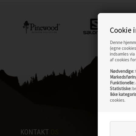
Cookie 
Denne hjemmes
(egne cookies
indsamles via 
af cookies for
Nødvendige:
Markedsførin
Funktionelle:
Statistiske:
b
Ikke kategori
cookies.
KONTAKT
OS
HOLD D