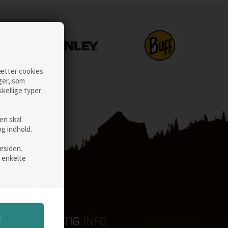
sætter cookies
ger, som
skellige typer
n skal.
og indhold.
esiden.
 enkelte
NYTTIG
INFO