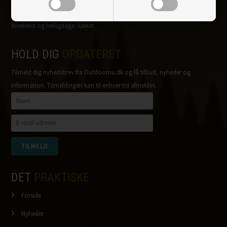
Mandag-fredag: 10.00-15.30
Weekend og helligdage: lukket
HOLD DIG
OPDATERET
Tilmeld dig nyhedsbrev fra Outdoornu.dk og få tilbud, nyheder og
information. Tilmeldingen kan til enhver tid afmeldes.
DET
PRAKTISKE
Forside
Nyheder