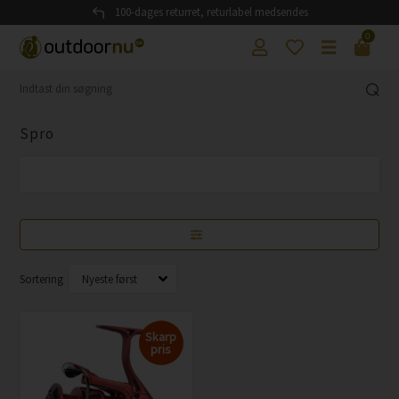
100-dages returret, returlabel medsendes
0
Spro
Sortering
Skarp
pris