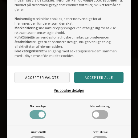
indsamles via de cookies. Herunder kan du vælge cookies til eller fra.
KONTAKT
OS
Navnet på de forskellige typer af cookies fortæller, hvilket formål de
tjener.
Outdoornu.dk ApS
Nødvendige:
tekniske cookies, der er nødvendige for at
hjemmesiden funderer som den skal.
Fysisk butik:
Markedsføring:
indsamler oplysninger ved at følge dig for at vise
relevante annoncer og indhold.
Storegade 12
Funktionelle:
anvendes for at huske dine brugerpræferencer.
DK-6880 Tarm
Statistiske:
bruges til at optimere design, brugervenlighed og
effektiviteten af hjemmesiden.
Åbningstider fysisk butik:
Ikke kategoriseret:
vi er igang med at kategorisere dem sammen
med udbyderne af de enkelte cookies.
man-fre: 10.00-17.30
Weekend og helligdage: lukket
Weblager og kontor:
Centervej 11
Vis cookie detaljer
DK-6880 Tarm
info@outdoornu.dk
Nødvendige
Markedsføring
CVR: DK40101187
Telefon support:
Funktionelle
Statistiske
96812040