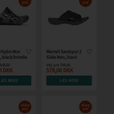
pris
pris
 Hydro Moc
Merrell Sandspur 2
 black/brindle
Slide Men, black
649,00
Vejl. pris
799,00
0
DKK
579,00
DKK
LÆS MERE
LÆS MERE
Skarp
Skarp
pris
pris