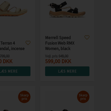
Merrell Speed
 Terran 4
Fusion Web RMX
andal, incense
Women, black
799,00
Vejl. pris
949,00
0
DKK
599,00
DKK
LÆS MERE
LÆS MERE
Skarp
Skarp
pris
pris