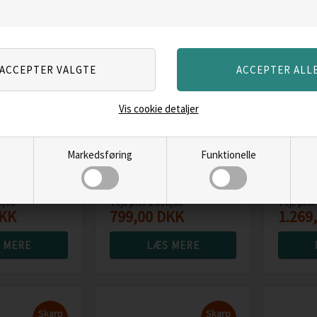
Skarp
Skarp
pris
pris
Vis cookie detaljer
Merrell Speed
Merrell
Markedsføring
Funktionelle
va 4 WP
Strike 2 WP Woman,
GTX Wo
black
cord
9,00
Vejl. pris
1.199,00
Vejl. pris
KK
799,00
DKK
1.269
 MERE
LÆS MERE
Skarp
Skarp