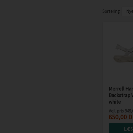
Sortering
Merrell Ha
Backstrap
white
Vejl. pris
949,
650,00
D
LÆS