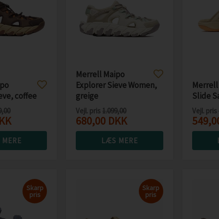
Merrell Maipo
ipo
Explorer Sieve Women,
Merrell
eve, coffee
greige
Slide S
9,00
Vejl. pris
1.099,00
Vejl. pris
KK
680,00
DKK
549,0
 MERE
LÆS MERE
Skarp
Skarp
pris
pris