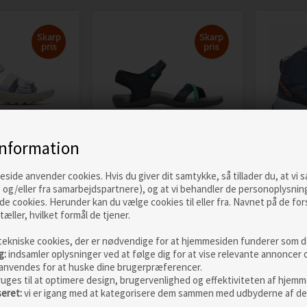
Skarp
Skarp
pris
pris
information
eed
Merrel
ide anvender cookies. Hvis du giver dit samtykke, så tillader du, at vi 
rt RMX W,
Merrell Terran
Strike
 og/eller fra samarbejdspartnere), og at vi behandler de personoplysnin
Cross II Women, navy
Navy
de cookies. Herunder kan du vælge cookies til eller fra. Navnet på de for
tæller, hvilket formål de tjener.
00
Vejl. pris
749,00
Vejl. pris
KK
550,00
DKK
887,0
tekniske cookies, der er nødvendige for at hjemmesiden funderer som de
g:
indsamler oplysninger ved at følge dig for at vise relevante annoncer 
 MERE
LÆS MERE
anvendes for at huske dine brugerpræferencer.
ruges til at optimere design, brugervenlighed og effektiviteten af hjemm
seret:
vi er igang med at kategorisere dem sammen med udbyderne af de