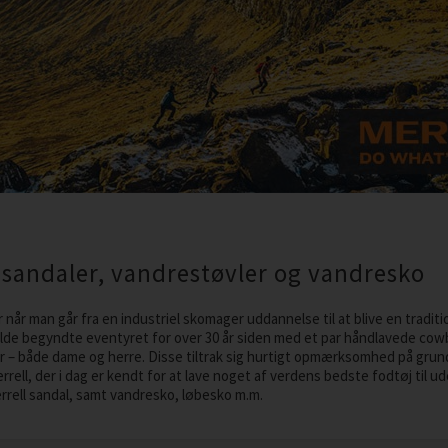
 sandaler, vandrestøvler og vandresko
 når man går fra en industriel skomager uddannelse til at blive en tradi
fælde begyndte eventyret for over 30 år siden med et par håndlavede cow
r – både dame og herre. Disse tiltrak sig hurtigt opmærksomhed på grund
rrell, der i dag er kendt for at lave noget af verdens bedste fodtøj til u
rrell sandal, samt vandresko, løbesko m.m.