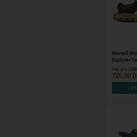
Merrell Ma
Explorer Si
Vejl. pris
1.09
725,00
D
LÆS