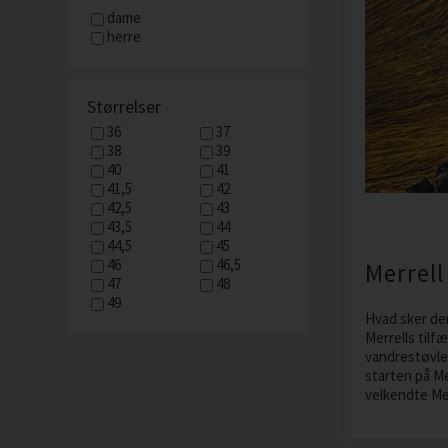
dame
herre
Størrelser
36
37
38
39
40
41
41,5
42
42,5
43
43,5
44
44,5
45
46
46,5
Merrell
47
48
49
Hvad sker der
Merrells til
vandrestøvle
starten på Me
velkendte Me