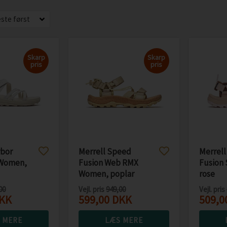
Skarp
Skarp
pris
pris
rbor
Merrell Speed
Merrel
 Women,
Fusion Web RMX
Fusion 
Women, poplar
rose
00
Vejl. pris
949,00
Vejl. pris
KK
599,00
DKK
509,0
 MERE
LÆS MERE