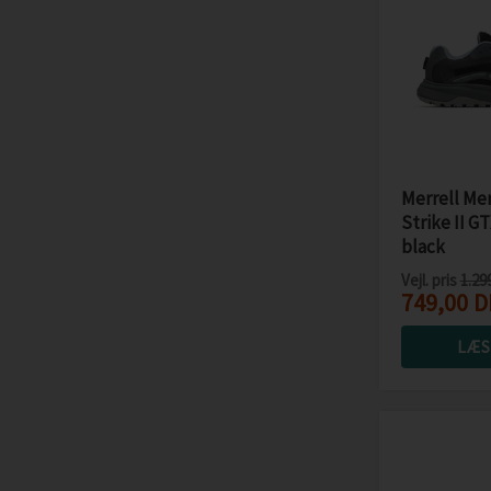
Merrell Mer
Strike II 
black
Vejl. pris
1.29
749,00
D
LÆS