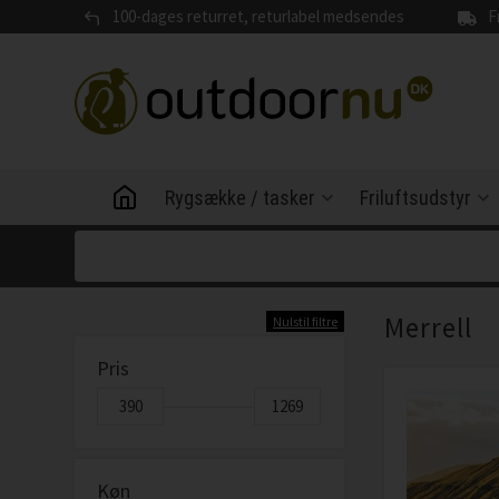
100-dages returret, returlabel medsendes
F
Rygsække / tasker
Friluftsudstyr
Merrell
Nulstil filtre
Pris
Køn