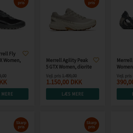
pris
pris
rell Fly
GTX Women,
Merrell Agility Peak
Merrell
5 GTX Women, diorite
Women,
9,00
Vejl. pris
1.499,00
Vejl. pris
KK
1.150,00
DKK
390,0
 MERE
LÆS MERE
Skarp
Skarp
pris
pris