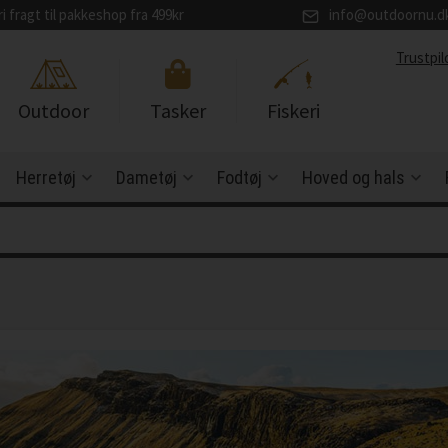
ri fragt til pakkeshop fra 499kr
info@outdoornu.d
Trustpil
Outdoor
Tasker
Fiskeri
Herretøj
Dametøj
Fodtøj
Hoved og hals