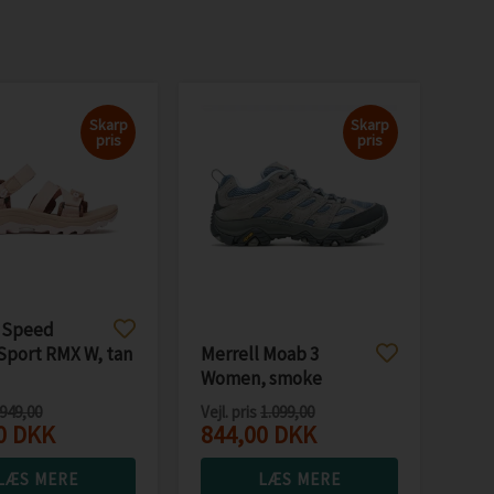
Skarp
Skarp
pris
pris
l Speed
Sport RMX W, tan
Merrell Moab 3
Women, smoke
949,00
Vejl. pris
1.099,00
0
DKK
844,00
DKK
LÆS MERE
LÆS MERE