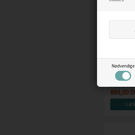
Nødvendige
Merrell No
Men, drab
Vejl. pris
1.29
899,00
D
LÆS