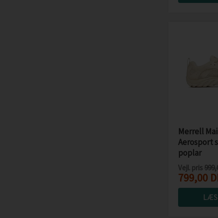
Merrell Mai
Aerosport 
poplar
Vejl. pris
999,
799,00
D
LÆS