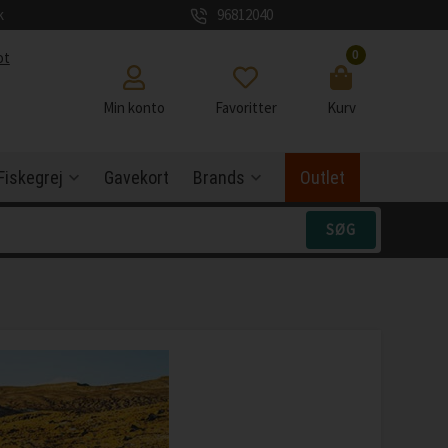
k
96812040
0
ot
Min konto
Favoritter
Kurv
Fiskegrej
Gavekort
Brands
Outlet