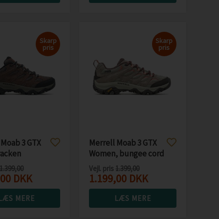
Skarp
Skarp
pris
pris
 Moab 3 GTX
Merrell Moab 3 GTX
racken
Women, bungee cord
1.399,00
Vejl. pris
1.399,00
,00
DKK
1.199,00
DKK
LÆS MERE
LÆS MERE