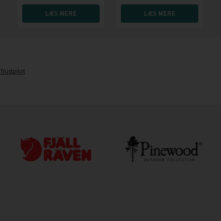
LÆS MERE
LÆS MERE
Trustpilot