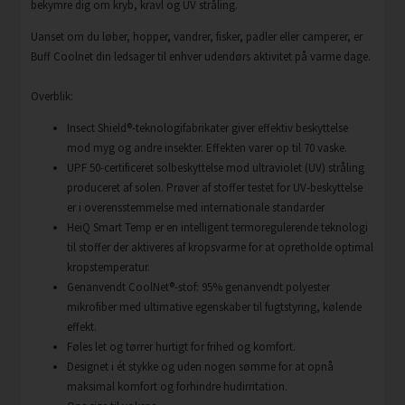
bekymre dig om kryb, kravl og UV stråling.
Uanset om du løber, hopper, vandrer, fisker, padler eller camperer, er
Buff Coolnet din ledsager til enhver udendørs aktivitet på varme dage.
Overblik:
Insect Shield®-teknologifabrikater giver effektiv beskyttelse
mod myg og andre insekter. Effekten varer op til 70 vaske.
UPF 50-certificeret solbeskyttelse mod ultraviolet (UV) stråling
produceret af solen. Prøver af stoffer testet for UV-beskyttelse
er i overensstemmelse med internationale standarder
HeiQ Smart Temp er en intelligent termoregulerende teknologi
til stoffer der aktiveres af kropsvarme for at opretholde optimal
kropstemperatur.
Genanvendt CoolNet®-stof: 95% genanvendt polyester
mikrofiber med ultimative egenskaber til fugtstyring, kølende
effekt.
Føles let og tørrer hurtigt for frihed og komfort.
Designet i ét stykke og uden nogen sømme for at opnå
maksimal komfort og forhindre hudirritation.