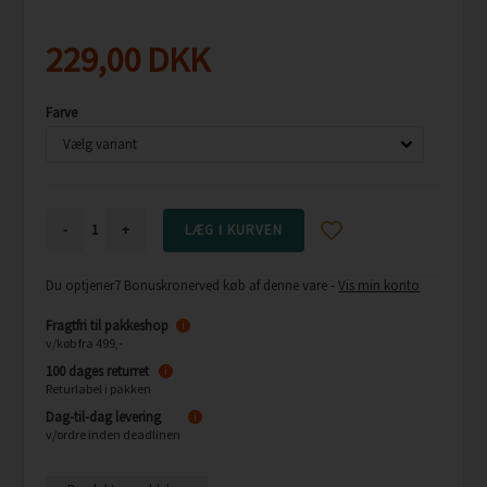
229,00
DKK
Farve
-
+
Du optjener
7 Bonuskroner
ved køb af denne vare -
Vis min konto
Fragtfri til pakkeshop
i
v/køb fra 499,-
100 dages returret
i
Returlabel i pakken
Dag-til-dag levering
i
v/ordre inden deadlinen