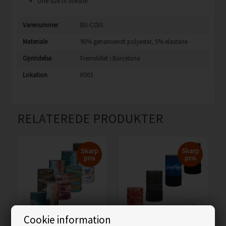
One size til voksne
Varenummer
BU-COIS
Materiale
95% genanvendt polyester, 5% elastane
Oprindelse
Fremstillet i Barcelona
Lokation
K503
RELATEREDE PRODUKTER
Skarp
Skarp
pris
pris
Cookie information