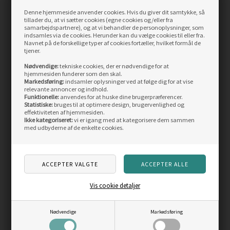
Buff Coolnet UPF50+
Buff Polar UPF50+
Denne hjemmeside anvender cookies. Hvis du giver dit samtykke, så
halsedisse
halsedisse
tillader du, at vi sætter cookies (egne cookies og/eller fra
samarbejdspartnere), og at vi behandler de personoplysninger, som
indsamles via de cookies. Herunder kan du vælge cookies til eller fra.
Vejl. pris
199,00
Vejl. pris
250,00
Navnet på de forskellige typer af cookies fortæller, hvilket formål de
159,00
DKK
179,00
DKK
tjener.
LÆS MERE
LÆS MERE
Nødvendige:
tekniske cookies, der er nødvendige for at
hjemmesiden funderer som den skal.
Markedsføring:
indsamler oplysninger ved at følge dig for at vise
relevante annoncer og indhold.
ANDRE KØBTE OGSÅ
Funktionelle:
anvendes for at huske dine brugerpræferencer.
Statistiske:
bruges til at optimere design, brugervenlighed og
effektiviteten af hjemmesiden.
Ikke kategoriseret:
vi er igang med at kategorisere dem sammen
Skarp
Skarp
med udbyderne af de enkelte cookies.
pris
pris
Vis cookie detaljer
Fjällräven Skule 28 L
Fjällräven Kånken Mini
Nødvendige
Markedsføring
taske
7L