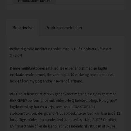
Produktanmeldelser
Beskrivelse
Produktanmeldelser
Beskyt dig mod insekter og solen med BUFF® CoolNet UV® Insect
Shield®!
Denne multifunktionelle halsedisse er behandlet med en lugtfri
insektafvisende formel, der varer op til 70 vaske og hjælper med at
holde flåter, myg og andre insekter på afstand.
BUFF'en er fremstillet af 95% genanvendt materiale og designet med
REPREVE® performance mikrofiber, HeiQ køleteknologi, Polygiene®
lugtkontrol og har en 4-vejs, sømløs, ULTRA STRETCH
stofkonstruktion, der giver UPF 50 solbeskyttelse. Den kan bæres på 12
forskellige måder - fra pandebånd til halsedisse. Med BUFF® CoolNet
UV® Insect Shield® er du klar til at nyde udendørslivet uden at skulle