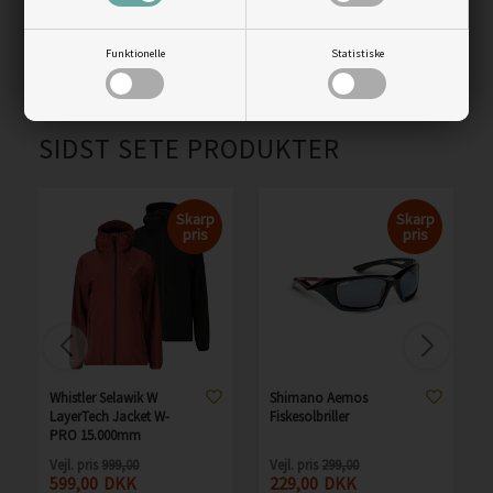
Vejl. pris
999,00
Vejl. pris
749,00
629,00
DKK
535,00
DKK
Funktionelle
Statistiske
LÆS MERE
LÆS MERE
SIDST SETE PRODUKTER
Skarp
Skarp
pris
pris
Whistler Selawik W
Shimano Aernos
LayerTech Jacket W-
Fiskesolbriller
PRO 15.000mm
Vejl. pris
999,00
Vejl. pris
299,00
599,00
DKK
229,00
DKK