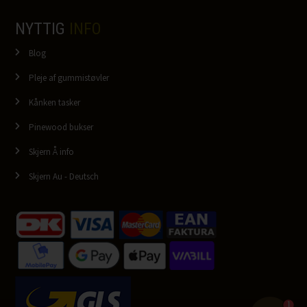
NYTTIG
INFO
Blog
Pleje af gummistøvler
Kånken tasker
Pinewood bukser
Skjern Å info
Skjern Au - Deutsch
1