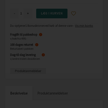
-
+
Du optjener
1 Bonuskroner
ved køb af denne vare -
Vis min konto
Fragtfri til pakkeshop
i
v/køb fra 499,-
100 dages returret
i
Returlabel i pakken
Dag-til-dag levering
i
v/ordre inden deadlinen
Produktanmeldelser
Beskrivelse
Produktanmeldelser