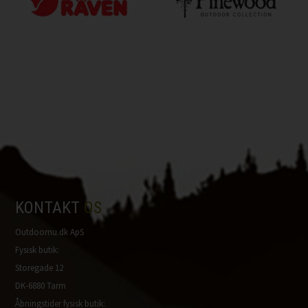
KONTAKT
OS
Outdoornu.dk ApS
Fysisk butik:
Storegade 12
DK-6880 Tarm
Åbningstider fysisk butik: