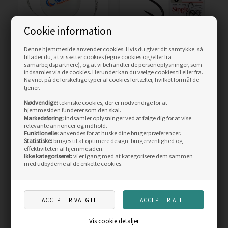
Cookie information
Denne hjemmeside anvender cookies. Hvis du giver dit samtykke, så
Målebånd til fiskeri | 150
Owner S-99 enkeltkrog
tillader du, at vi sætter cookies (egne cookies og/eller fra
cm
til blink / spinnere
samarbejdspartnere), og at vi behandler de personoplysninger, som
indsamles via de cookies. Herunder kan du vælge cookies til eller fra.
Navnet på de forskellige typer af cookies fortæller, hvilket formål de
tjener.
30,00
DKK
29,95
DKK
Nødvendige:
tekniske cookies, der er nødvendige for at
hjemmesiden funderer som den skal.
LÆS MERE
LÆS MERE
Markedsføring:
indsamler oplysninger ved at følge dig for at vise
relevante annoncer og indhold.
Funktionelle:
anvendes for at huske dine brugerpræferencer.
SIDST SETE PRODUKTER
Statistiske:
bruges til at optimere design, brugervenlighed og
effektiviteten af hjemmesiden.
Ikke kategoriseret:
vi er igang med at kategorisere dem sammen
med udbyderne af de enkelte cookies.
Vis cookie detaljer