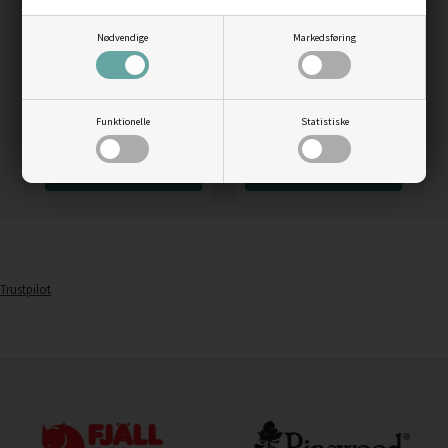
Nødvendige
Markedsføring
Mustad Scandic svirvel
Mustad rustfrie
med blinklås
springringe, sølv
Funktionelle
Statistiske
29,95
DKK
25,00
DKK
LÆS MERE
LÆS MERE
Trustpilot