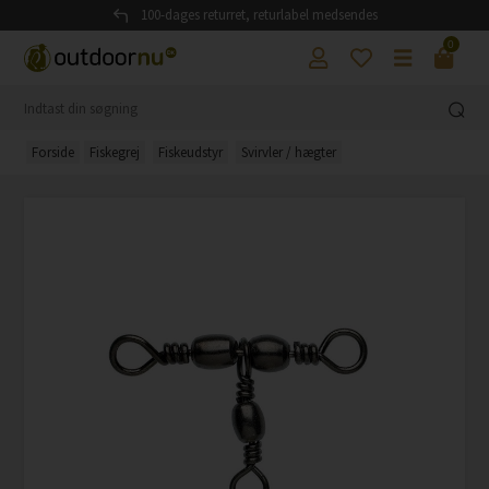
100-dages returret, returlabel medsendes
0
Forside
Fiskegrej
Fiskeudstyr
Svirvler / hægter