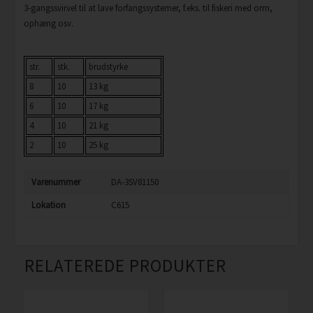
3-gangssvirvel til at lave forfangssystemer, f.eks. til fiskeri med orm,
ophæng osv.
str.
stk.
brudstyrke
8
10
13 kg
6
10
17 kg
4
10
21 kg
2
10
25 kg
Varenummer
DA-3SV81150
Lokation
C615
RELATEREDE PRODUKTER