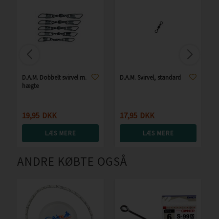
D.A.M. Dobbelt svirvel m.
D.A.M. Svirvel, standard
hægte
19,95
DKK
17,95
DKK
LÆS MERE
LÆS MERE
ANDRE KØBTE OGSÅ