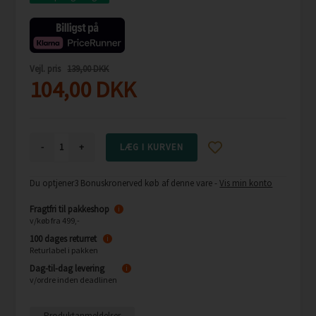
Vejl. pris
139,00 DKK
104,00
DKK
-
+
Du optjener
3 Bonuskroner
ved køb af denne vare -
Vis min konto
Fragtfri til pakkeshop
i
v/køb fra 499,-
100 dages returret
i
Returlabel i pakken
Dag-til-dag levering
i
v/ordre inden deadlinen
Produktanmeldelser