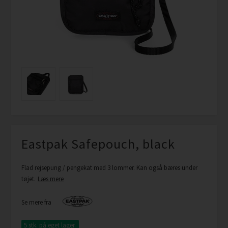
Eastpak Safepouch, black
Flad rejsepung / pengekat med 3 lommer. Kan også bæres under
tøjet.
Læs mere
Se mere fra
5 stk.
på eget lager