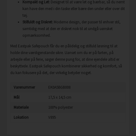
Kompakt og Let:
Designet til at være let og bærbar, så du nemt
kan have den med i din taske eller bære den under eller over dit
tøj.
Stilfuldt og Diskret:
Moderne design, der passer til enhver stil,
samtidig med at den er diskret nok til at undgå uønsket
opmærksomhed.
Med Eastpak Safepouch får du en pålidelig og stilfuld løsning til at
holde dine værdigenstande sikre. Uanset om du er på farten, på
arbejde eller på ferie, søger denne pung for, at dine ejendele altid er
beskyttede. Eastpak Safepouch kombinerer sikkerhed og komfort, så
du kan fokusere på det, der virkelig betyder noget.
Varenummer
EK0A5BGB008
Mål
17,5 x 14,5 cm
Materiale
100% polyester
Lokation
V895