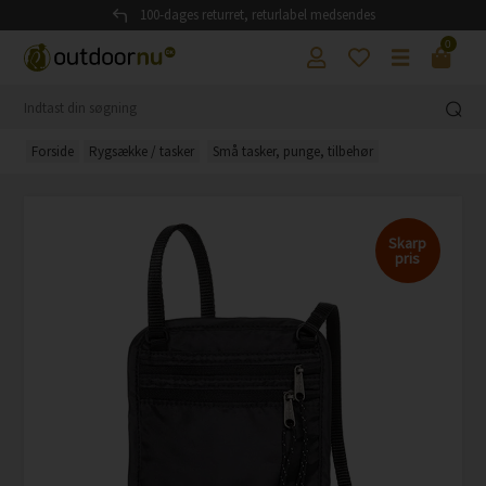
100-dages returret, returlabel medsendes
0
Forside
Rygsække / tasker
Små tasker, punge, tilbehør
Skarp
pris