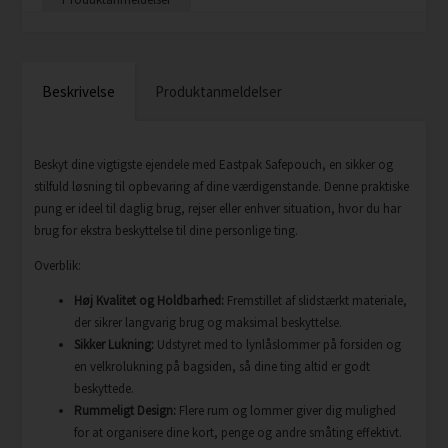
Beskrivelse
Produktanmeldelser
Beskyt dine vigtigste ejendele med Eastpak Safepouch, en sikker og
stilfuld løsning til opbevaring af dine værdigenstande. Denne praktiske
pung er ideel til daglig brug, rejser eller enhver situation, hvor du har
brug for ekstra beskyttelse til dine personlige ting.
Overblik:
Høj Kvalitet og Holdbarhed:
Fremstillet af slidstærkt materiale,
der sikrer langvarig brug og maksimal beskyttelse.
Sikker Lukning:
Udstyret med to lynlåslommer på forsiden og
en velkrolukning på bagsiden, så dine ting altid er godt
beskyttede.
Rummeligt Design:
Flere rum og lommer giver dig mulighed
for at organisere dine kort, penge og andre småting effektivt.