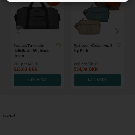
pris
pris
Eastpak Terminal+
Fjällräven Kånken No. 2
duffeltaske 96L, black
Hip Pack
denim
Vejl. pris
629,00
Vejl. pris
749,00
525,00
DKK
584,00
DKK
LÆS MERE
LÆS MERE
Trustpilot