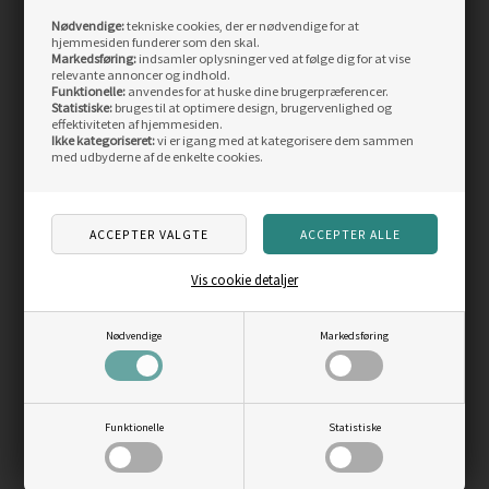
Nødvendige:
tekniske cookies, der er nødvendige for at
Skarp
Skarp
hjemmesiden funderer som den skal.
pris
pris
Markedsføring:
indsamler oplysninger ved at følge dig for at vise
relevante annoncer og indhold.
Funktionelle:
anvendes for at huske dine brugerpræferencer.
Statistiske:
bruges til at optimere design, brugervenlighed og
effektiviteten af hjemmesiden.
Ikke kategoriseret:
vi er igang med at kategorisere dem sammen
med udbyderne af de enkelte cookies.
Fjällräven Vardag
Weather Report Bronze
Splitpack 45
PU rygsæk 20L
Vis cookie detaljer
Vejl. pris
1.499,00
Vejl. pris
499,00
1.055,00
DKK
399,00
DKK
Nødvendige
Markedsføring
LÆS MERE
LÆS MERE
SIDST SETE PRODUKTER
Funktionelle
Statistiske
Skarp
Skarp