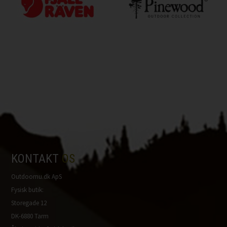
KONTAKT
OS
Outdoornu.dk ApS
Fysisk butik:
Storegade 12
DK-6880 Tarm