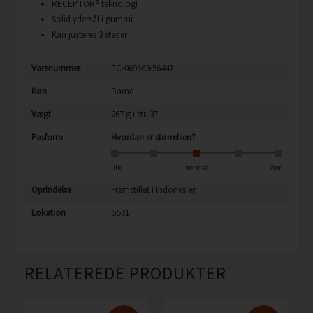
RECEPTOR® teknologi
Solid ydersål i gummi
Kan justeres 3 steder
Varenummer
EC-069563-56447
Køn
Dame
Vægt
267 g i str. 37
Pasform
Hvordan er størrelsen?
lille
normal
stor
Oprindelse
Fremstillet i Indonesien
Lokation
G531
RELATEREDE PRODUKTER