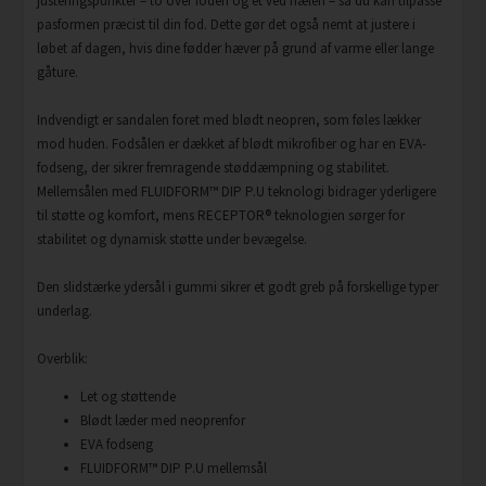
justeringspunkter – to over foden og ét ved hælen – så du kan tilpasse
pasformen præcist til din fod. Dette gør det også nemt at justere i
løbet af dagen, hvis dine fødder hæver på grund af varme eller lange
gåture.
Indvendigt er sandalen foret med blødt neopren, som føles lækker
mod huden. Fodsålen er dækket af blødt mikrofiber og har en EVA-
fodseng, der sikrer fremragende støddæmpning og stabilitet.
Mellemsålen med FLUIDFORM™ DIP P.U teknologi bidrager yderligere
til støtte og komfort, mens RECEPTOR® teknologien sørger for
stabilitet og dynamisk støtte under bevægelse.
Den slidstærke ydersål i gummi sikrer et godt greb på forskellige typer
underlag.
Overblik:
Let og støttende
Blødt læder med neoprenfor
EVA fodseng
FLUIDFORM™ DIP P.U mellemsål