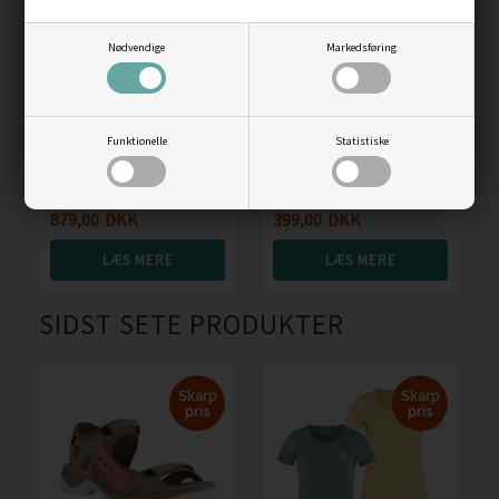
Nødvendige
Markedsføring
Fjällräven Övik Twill
Weather Report Petra
Funktionelle
Statistiske
Shirt Men
regnfrakke
Vejl. pris
1.099,00
Vejl. pris
699,00
879,00
DKK
399,00
DKK
LÆS MERE
LÆS MERE
SIDST SETE PRODUKTER
Skarp
Skarp
pris
pris