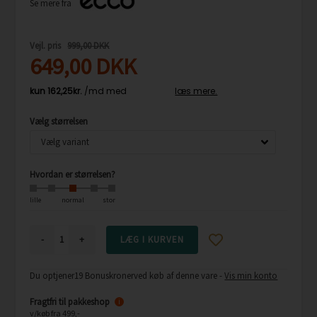
Se mere fra
Vejl. pris
999,00 DKK
649,00
DKK
Vælg størrelsen
Hvordan er størrelsen?
lille
normal
stor
-
+
Du optjener
19 Bonuskroner
ved køb af denne vare -
Vis min konto
Fragtfri til pakkeshop
i
v/køb fra 499,-