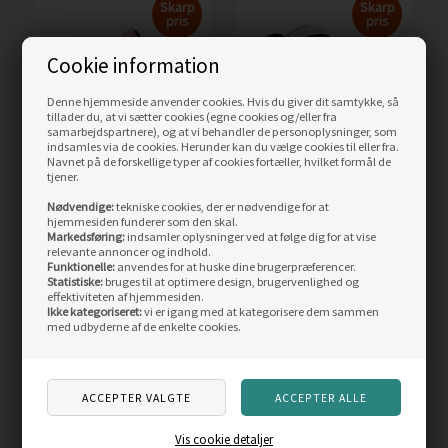
Skarp
Skarp
pris
pris
Cookie information
Denne hjemmeside anvender cookies. Hvis du giver dit samtykke, så
tillader du, at vi sætter cookies (egne cookies og/eller fra
samarbejdspartnere), og at vi behandler de personoplysninger, som
indsamles via de cookies. Herunder kan du vælge cookies til eller fra.
Navnet på de forskellige typer af cookies fortæller, hvilket formål de
Ecco Offroad Yucatan
Ecco Offroad Yucatan
tjener.
Dame sandal,
Dame sandal, air dusty
multicolor
blue
Nødvendige:
tekniske cookies, der er nødvendige for at
hjemmesiden funderer som den skal.
Vejl. pris
999,00
Vejl. pris
999,00
Markedsføring:
indsamler oplysninger ved at følge dig for at vise
729,00
DKK
649,00
DKK
relevante annoncer og indhold.
Funktionelle:
anvendes for at huske dine brugerpræferencer.
Statistiske:
bruges til at optimere design, brugervenlighed og
LÆS MERE
LÆS MERE
effektiviteten af hjemmesiden.
Ikke kategoriseret:
vi er igang med at kategorisere dem sammen
med udbyderne af de enkelte cookies.
ANDRE KØBTE OGSÅ
Skarp
Skarp
pris
pris
Vis cookie detaljer