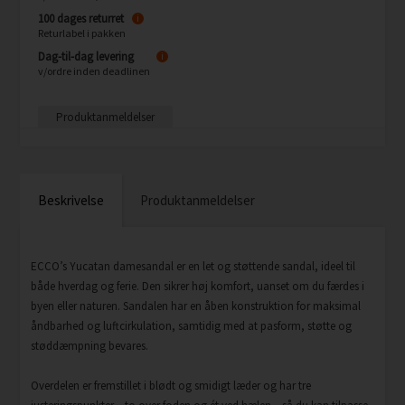
100 dages returret
i
Returlabel i pakken
Dag-til-dag levering
i
v/ordre inden deadlinen
Produktanmeldelser
Beskrivelse
Produktanmeldelser
ECCO’s Yucatan damesandal er en let og støttende sandal, ideel til
både hverdag og ferie. Den sikrer høj komfort, uanset om du færdes i
byen eller naturen. Sandalen har en åben konstruktion for maksimal
åndbarhed og luftcirkulation, samtidig med at pasform, støtte og
støddæmpning bevares.
Overdelen er fremstillet i blødt og smidigt læder og har tre