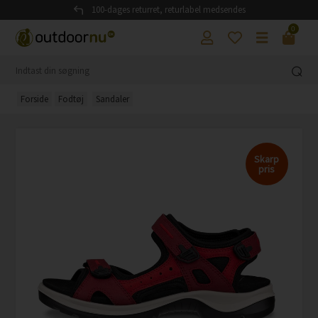
100-dages returret, returlabel medsendes
0
Forside
Fodtøj
Sandaler
Skarp
pris