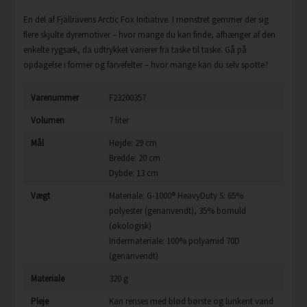
En del af Fjällrävens Arctic Fox Initiative. I mønstret gemmer der sig
flere skjulte dyremotiver – hvor mange du kan finde, afhænger af den
enkelte rygsæk, da udtrykket varierer fra taske til taske. Gå på
opdagelse i former og farvefelter – hvor mange kan du selv spotte?
Varenummer
F23200357
Volumen
7 liter
Mål
Højde: 29 cm
Bredde: 20 cm
Dybde: 13 cm
Vægt
Materiale: G-1000® HeavyDuty S: 65%
polyester (genanvendt), 35% bomuld
(økologisk)
Indermateriale: 100% polyamid 70D
(genanvendt)
Materiale
320 g
Pleje
Kan renses med blød børste og lunkent vand