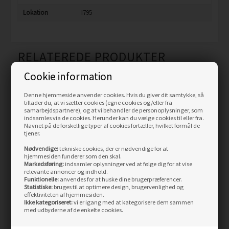
Lokation
I795
RELATEREDE PRODUKTER
Cookie information
Skarp
Skarp
Denne hjemmeside anvender cookies. Hvis du giver dit samtykke, så
pris
pris
tillader du, at vi sætter cookies (egne cookies og/eller fra
samarbejdspartnere), og at vi behandler de personoplysninger, som
indsamles via de cookies. Herunder kan du vælge cookies til eller fra.
Navnet på de forskellige typer af cookies fortæller, hvilket formål de
tjener.
Nødvendige:
tekniske cookies, der er nødvendige for at
hjemmesiden funderer som den skal.
Markedsføring:
indsamler oplysninger ved at følge dig for at vise
relevante annoncer og indhold.
Fjällräven Kånken Art
Fjällräven Kånken No.2
Funktionelle:
anvendes for at huske dine brugerpræferencer.
16L
Black Mini
Statistiske:
bruges til at optimere design, brugervenlighed og
effektiviteten af hjemmesiden.
Ikke kategoriseret:
vi er igang med at kategorisere dem sammen
Vejl. pris
899,00
Vejl. pris
1.199,00
med udbyderne af de enkelte cookies.
799,00
DKK
819,00
DKK