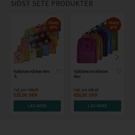
SIDST SETE PRODUKTER
Skarp
Skarp
pris
pris
Fjällräven Kånken Mini
Fjällräven Re-Kånken
7L
Mini
Vejl. pris
749,00
Vejl. pris
849,00
535,00
DKK
650,00
DKK
LÆS MERE
LÆS MERE