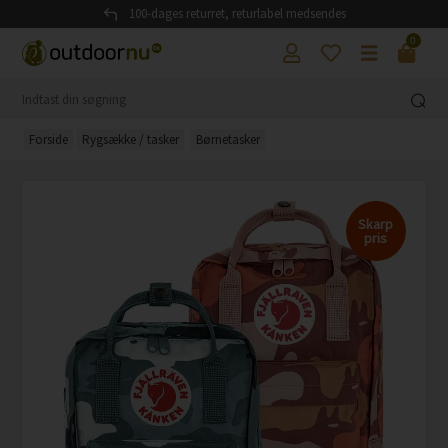
100-dages returret, returlabel medsendes
0
Forside
Rygsække / tasker
Børnetasker
Skarp
pris