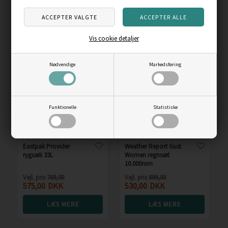
LÆS MERE
LÆS MERE
ANDRE KØBTE OGSÅ
Vis cookie detaljer
Skarp
Skarp
Nødvendige
Markedsføring
pris
pris
Funktionelle
Statistiske
Eastpak Provider
Weather Report Gust
rygsæk 33L
Women regnsæt
10.000mm
Vejl. pris
769,00
Vejl. pris
899,00
575,00
DKK
530,00
DKK
LÆS MERE
LÆS MERE