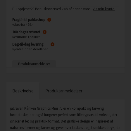
Du optjener
20 Bonuskroner
ved køb af denne vare -
Vis min konto
Fragtfri til pakkeshop
i
v/køb fra 499,-
100 dages returret
i
Returlabel i pakken
Dag-til-dag levering
i
v/ordre inden deadlinen
Produktanmeldelser
Beskrivelse
Produktanmeldelser
jällräven Kånken Graphics Mini 7L er en kompakt og farverig
børnetaske, der også fungerer perfekt som lille rygsæk til voksne, der
ønsker et let og praktisk format. Det grafiske design er inspireret af
naturens former og farver og giver hver taske sit eget unikke udtryk, da