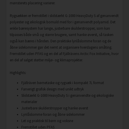
mønsterets placering varierer.
Rygsækken er fremstillet i slidstærkt G-1000 HeavyDuty S af genanvendt
polyester og økologisk bomuld med for i genanvendt polyamid. Det
enkle bæresystem har lange, justerbare skulderstropper, som kan
tilpasses både små og større brugere, samt hanke øverst, så tasken
også kan bæres i hånden. Den praktiske lynlåslomme foran og de
åbne sidelommer gør det nemt at organisere hverdagens småting.
Fremstillet uden PFAS og en del af Fjällrävens Arctic Fox Initiative, hvor
en del af salget støtter miljø- og klimaprojekter.
Highlights:
Fjällräven børnetaske og rygsæk i kompakt 7L format
Farverigt grafisk design med unikt udtryk
Slidstærkt G-1000 HeavyDuty S i genanvendte og økologiske
materialer
Justerbare skulderstropper og hanke øverst
Lynlåslomme foran og åbne sidelommer
Let og praktisk til børn og voksne
Fremstillet uden PFAS