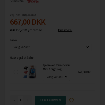
Se mere fra
Vejl. pris
849,00 DKK
667,00
DKK
Farve
Husk også at købe
Fjällräven Rain Cover
Mini / regnslag
148,00 DKK
-
+