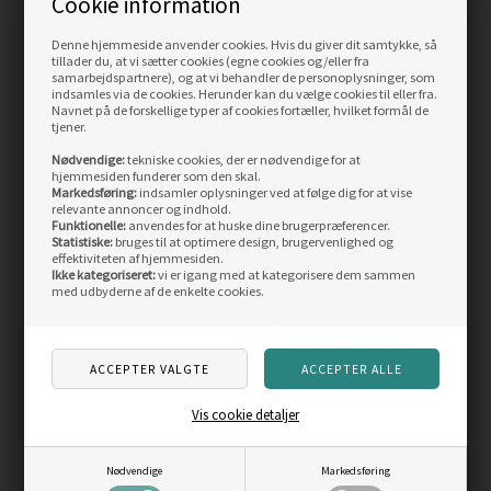
Cookie information
Denne hjemmeside anvender cookies. Hvis du giver dit samtykke, så
Fjällräven Övik Lite Shirt
Fjällräven Fjällglim LS
tillader du, at vi sætter cookies (egne cookies og/eller fra
Men
skjorte
samarbejdspartnere), og at vi behandler de personoplysninger, som
indsamles via de cookies. Herunder kan du vælge cookies til eller fra.
Navnet på de forskellige typer af cookies fortæller, hvilket formål de
Vejl. pris
749,00
Vejl. pris
1.099,00
tjener.
599,00
DKK
788,00
DKK
Nødvendige:
tekniske cookies, der er nødvendige for at
LÆS MERE
LÆS MERE
hjemmesiden funderer som den skal.
Markedsføring:
indsamler oplysninger ved at følge dig for at vise
relevante annoncer og indhold.
Funktionelle:
anvendes for at huske dine brugerpræferencer.
ANDRE KØBTE OGSÅ
Statistiske:
bruges til at optimere design, brugervenlighed og
effektiviteten af hjemmesiden.
Ikke kategoriseret:
vi er igang med at kategorisere dem sammen
med udbyderne af de enkelte cookies.
Skarp
Skarp
pris
pris
Vis cookie detaljer
Nødvendige
Markedsføring
Cruz Harrold Men Polo
Ulvang Re Orbit Full Zip