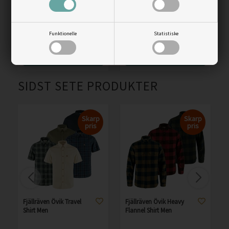
Wool, cathay spice
Vejl. pris
299,00
Vejl. pris
2.099,00
Funktionelle
Statistiske
199,00
DKK
1.330,00
DKK
LÆS MERE
LÆS MERE
SIDST SETE PRODUKTER
Skarp
Skarp
pris
pris
Fjällräven Övik Travel
Fjällräven Övik Heavy
Shirt Men
Flannel Shirt Men