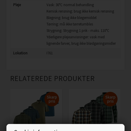
Pleje
Vask: 30°C normal behandling
Kemisk rensning: brug ikke kemisk rensning
Blegning: brug ikke blegemiddel
Tørring: må ikke tørretumbles
Strygning: Strygning 1 prik - maks. 110°C
Yderligere plejeanvisninger: vask med
lignende farver, brug ikke blødgøringsmidler
Lokation
I761
RELATEREDE PRODUKTER
Skarp
Skarp
pris
pris