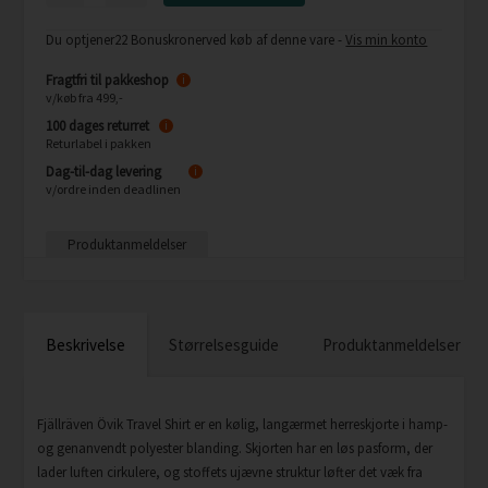
Du optjener
22 Bonuskroner
ved køb af denne vare -
Vis min konto
Fragtfri til pakkeshop
i
v/køb fra 499,-
100 dages returret
i
Returlabel i pakken
Dag-til-dag levering
i
v/ordre inden deadlinen
Produktanmeldelser
Beskrivelse
Størrelsesguide
Produktanmeldelser
Fjällräven Övik Travel Shirt er en kølig, langærmet herreskjorte i hamp-
og genanvendt polyester blanding. Skjorten har en løs pasform, der
lader luften cirkulere, og stoffets ujævne struktur løfter det væk fra