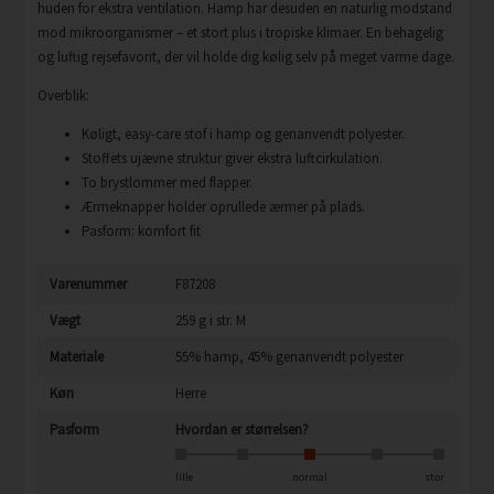
huden for ekstra ventilation. Hamp har desuden en naturlig modstand
mod mikroorganismer – et stort plus i tropiske klimaer. En behagelig
og luftig rejsefavorit, der vil holde dig kølig selv på meget varme dage.
Overblik:
Køligt, easy-care stof i hamp og genanvendt polyester.
Stoffets ujævne struktur giver ekstra luftcirkulation.
To brystlommer med flapper.
Ærmeknapper holder oprullede ærmer på plads.
Pasform: komfort fit
Varenummer
F87208
Vægt
259 g i str. M
Materiale
55% hamp, 45% genanvendt polyester
Køn
Herre
Pasform
Hvordan er størrelsen?
lille
normal
stor