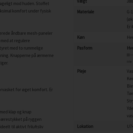
Vægt
380
hageligt mod huden. Stoffet
aksimal komfort under fysisk
Materiale
G-1
(øk
Er 
lacerede åndbare mesh-paneler
Køn
He
 med at regulere
styret med to rummelige
Pasform
Hvo
ukning. Knapperne på ærmerne
lille
iger.
Pleje
Vas
Kem
Ble
orvasket for øget komfort. Er
Tør
Str
Yde
 med klap og knap
vas
 bærestykket på ryggen
Lokation
U7
lt til aktivt friluftsliv