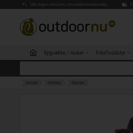
100-dages returret, returlabel medsendes
F
Rygsække / tasker
Friluftsudstyr
Forside
Herretøj
Skjorter