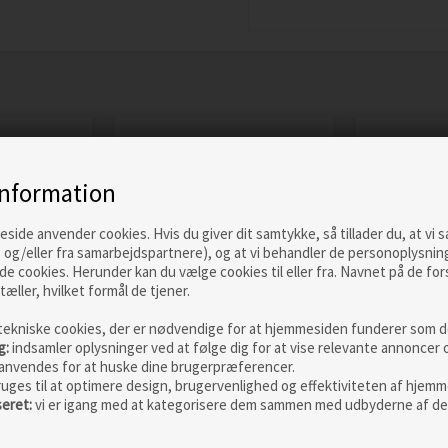
Skarp
Skarp
pris
pris
information
ide anvender cookies. Hvis du giver dit samtykke, så tillader du, at vi 
 og/eller fra samarbejdspartnere), og at vi behandler de personoplysnin
de cookies. Herunder kan du vælge cookies til eller fra. Navnet på de for
tæller, hvilket formål de tjener.
tekniske cookies, der er nødvendige for at hjemmesiden funderer som de
 Lite
Fjällräven Granit
Fjällräven
g:
indsamler oplysninger ved at følge dig for at vise relevante annoncer 
Shirt Men, laurel
Heavy Fla
anvendes for at huske dine brugerpræferencer.
green
Men
ruges til at optimere design, brugervenlighed og effektiviteten af hjemm
Vejl. pris
1.499,00
Vejl. pris
99
seret:
vi er igang med at kategorisere dem sammen med udbyderne af de
1.199,00
DKK
769,00