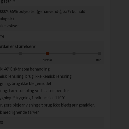
 g i str. M
000®: 65% polyester (genanvendt), 35% bomuld
ologisk)
ikke vokset
rre
rdan er størrelsen?
normal
stor
k: 40°C skånsom behandling
isk rensning: brug ikke kemisk rensning
gning: brug ikke blegemiddel
ring: tørretumbling ved lav temperatur
ygning: Strygning 1 prik - maks. 110°C
rligere plejeanvisninger: brug ikke blødgøringsmidler,
k med lignende farver
40