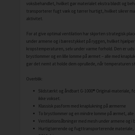
voksbehandlet, hvilket gør materialet ekstra blødt og be
transporterer fugt væk og tørrer hurtigt, hvilket sikrer m
aktivitet.
For at give optimal ventilation har skjorten strategisk p
under armene og i bærestykket på ryggen, hvilket hjælper
kropstemperaturen, selv under varme forhold. Den er ud
brystlommer og en lille lomme på ærmet – alle med knapl
gør det nemt at holde dem oprullede, når temperaturen st
Overblik:
Slidstærkt og åndbart G-1000® Original-materiale, f
ikke vokset.
Klassisk pasform med knaplukning på ærmerne
To brystlommer og en mindre lomme på ærmet, alle
Ventilationsåbninger med mesh under armene og i
Hurtigtørrende og fugttransporterende materiale, idee