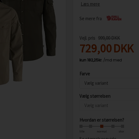
Læs mere
Se mere fra
Vejl. pris
999,00 DKK
729,00
DKK
Farve
Vælg størrelsen
Hvordan er størrelsen?
lille
normal
stor
Se størrelsesguide