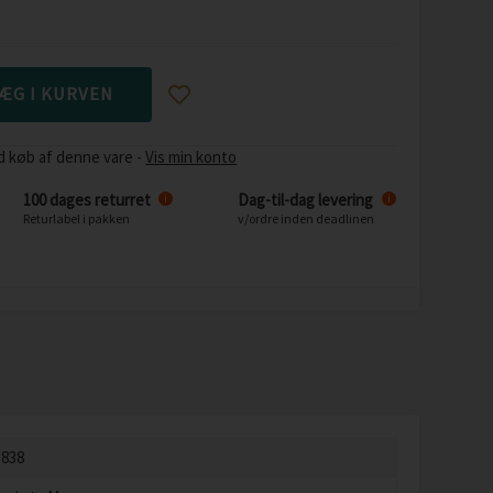
d køb af denne vare -
Vis min konto
100 dages returret
Dag-til-dag levering
i
i
Returlabel i pakken
v/ordre inden deadlinen
1838