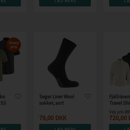
ERE
LÆS MERE
LÆ
Skarp
pris
sko
Seger Liner Wool
Fjällräven
 SS
sokker, sort
Travel Sh
Vejl. pris
89
79,00
DKK
720,00
ERE
LÆS MERE
LÆ