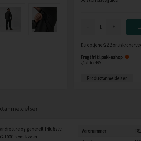
-
+
Du optjener
22 Bonuskroner
ve
Fragtfri til pakkeshop
i
v/køb fra 499,-
Produktanmeldelser
ktanmeldelser
andreture og generelt friluftsliv.
Varenummer
F8
 G-1000, som ikke er