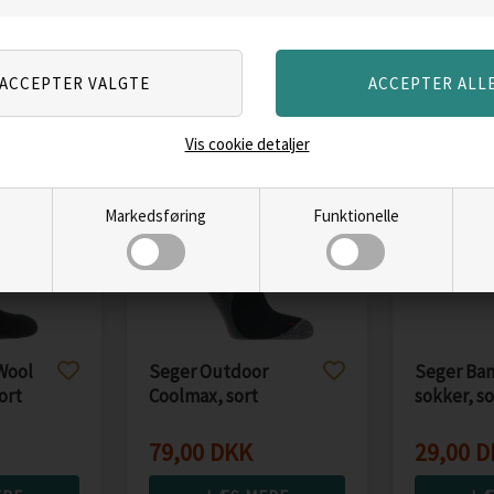
ERE
LÆS MERE
LÆ
Vis cookie detaljer
Markedsføring
Funktionelle
Wool
Seger Outdoor
Seger Ba
ort
Coolmax, sort
sokker, so
79,00
DKK
29,00
D