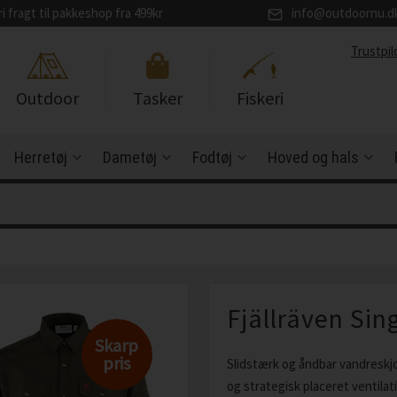
ri fragt til pakkeshop fra 499kr
info@outdoornu.d
Trustpil
Outdoor
Tasker
Fiskeri
Herretøj
Dametøj
Fodtøj
Hoved og hals
Fjällräven Sin
Skarp
pris
Slidstærk og åndbar vandreskjo
og strategisk placeret ventilati