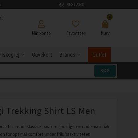
k
96812040
0
ot
Min konto
Favoritter
Kurv
Fiskegrej
Gavekort
Brands
Outlet
gi Trekking Shirt LS Men
rte til mænd. Klassisk pasform, hurtigttørrende materiale
on for optimal komfort under friluftsaktiviteter.