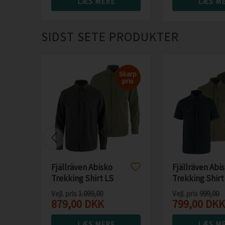
LÆS MERE
LÆS M
SIDST SETE PRODUKTER
Skarp
pris
Fjällräven Abisko
Fjällräven Abi
Trekking Shirt LS
Trekking Shirt
Men
Men
Vejl. pris
1.099,00
Vejl. pris
999,00
879,00
DKK
799,00
DKK
LÆS MERE
LÆS M