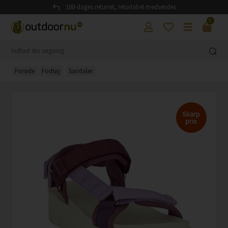
100-dages returret, returlabel medsendes
0
Forside
Fodtøj
Sandaler
Skarp
pris