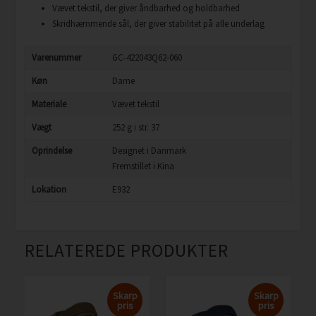
Vævet tekstil, der giver åndbarhed og holdbarhed
Skridhæmmende sål, der giver stabilitet på alle underlag
Varenummer
GC-422043Q62-060
Køn
Dame
Materiale
Vævet tekstil
Vægt
252 g i str. 37
Oprindelse
Designet i Danmark
Fremstillet i Kina
Lokation
E932
RELATEREDE PRODUKTER
Skarp
Skarp
pris
pris