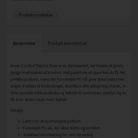
Produktanmeldelser
Beskrivelse
Produktanmeldelser
Green Comfort Rejoice River er en damesandal, der forener et sporty
design med maksimal komfort. Med justerbare stropper kan du få den
perfekte pasform, mens den formstøbte PU-sål giver stabil støtte hele
dagen. Perfekte til byvandringer, strandture eller afslapning i haven, er
disse sandaler både praktiske og stilfulde til sommerens eventyr. Og du
får 4 cm ekstra højde med i købet!
Detaljer:
Læst H for en komfortabel pasform
Formstøbt PU-sål, der sikrer støtte og komfort
Justerbar velcrolukning for nem tilpasning