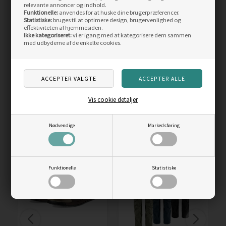
relevante annoncer og indhold.
Funktionelle:
anvendes for at huske dine brugerpræferencer.
Statistiske:
bruges til at optimere design, brugervenlighed og
effektiviteten af hjemmesiden.
Ikke kategoriseret:
vi er igang med at kategorisere dem sammen
Whistler Mahara W-Pro-
Fjällräven Skule 28 L
med udbyderne af de enkelte cookies.
lite Vest Women, black
taske
Vejl. pris
599,00
Vejl. pris
999,00
350,00
DKK
629,00
DKK
LÆS MERE
LÆS MERE
Vis cookie detaljer
SIDST SETE PRODUKTER
Nødvendige
Markedsføring
Skarp
Skarp
pris
pris
Funktionelle
Statistiske