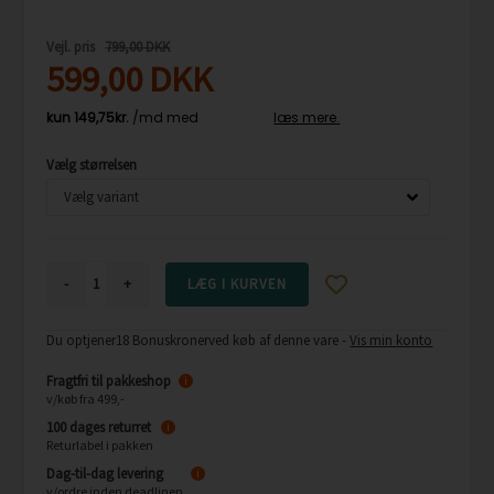
Vejl. pris
799,00 DKK
599,00
DKK
Vælg størrelsen
-
+
Du optjener
18 Bonuskroner
ved køb af denne vare -
Vis min konto
Fragtfri til pakkeshop
i
v/køb fra 499,-
100 dages returret
i
Returlabel i pakken
Dag-til-dag levering
i
v/ordre inden deadlinen