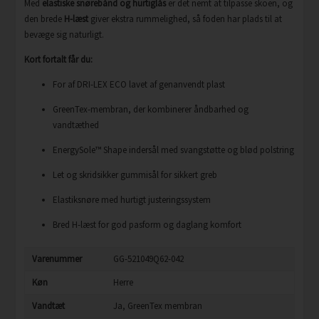
Med
elastiske snørebånd og hurtiglås
er det nemt at tilpasse skoen, og
den brede
H-læst
giver ekstra rummelighed, så foden har plads til at
bevæge sig naturligt.
Kort fortalt får du:
For af DRI-LEX ECO lavet af genanvendt plast
GreenTex-membran, der kombinerer åndbarhed og
vandtæthed
EnergySole™ Shape indersål med svangstøtte og blød polstring
Let og skridsikker gummisål for sikkert greb
Elastiksnøre med hurtigt justeringssystem
Bred H-læst for god pasform og daglang komfort
Varenummer
GG-521049Q62-042
Køn
Herre
Vandtæt
Ja, GreenTex membran