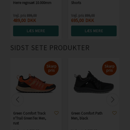
Herre regnsæt 10.000mm
Shorts
Vejl. pris
899,00
Vejl. pris
899,00
489,00
DKK
695,00
DKK
LÆS MERE
LÆS MERE
SIDST SETE PRODUKTER
Skarp
Skarp
pris
pris
Green Comfort Track
Green Comfort Path
n'Trail GreenTex Men,
Men, black
rust