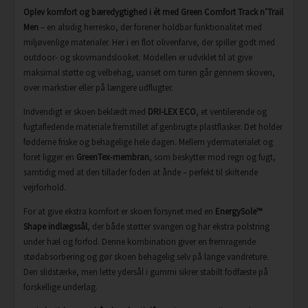
Oplev komfort og bæredygtighed i ét med Green Comfort Track n’Trail
Men
– en alsidig herresko, der forener holdbar funktionalitet med
miljøvenlige materialer. Her i en flot olivenfarve, der spiller godt med
outdoor- og skovmandslooket. Modellen er udviklet til at give
maksimal støtte og velbehag, uanset om turen går gennem skoven,
over markstier eller på længere udflugter.
Indvendigt er skoen beklædt med
DRI-LEX ECO
, et ventilerende og
fugtafledende materiale fremstillet af genbrugte plastflasker. Det holder
fødderne friske og behagelige hele dagen. Mellem ydermaterialet og
foret ligger en
GreenTex-membran
, som beskytter mod regn og fugt,
samtidig med at den tillader foden at ånde – perfekt til skiftende
vejrforhold.
For at give ekstra komfort er skoen forsynet med en
EnergySole™
Shape indlægssål
, der både støtter svangen og har ekstra polstring
under hæl og forfod. Denne kombination giver en fremragende
stødabsorbering og gør skoen behagelig selv på lange vandreture.
Den slidstærke, men lette ydersål i gummi sikrer stabilt fodfæste på
forskellige underlag.