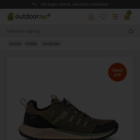
100-dages returret, returlabel medsendes
0
Forside
Fodtøj
Vandresko
Skarp
pris