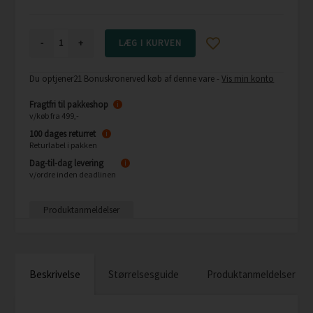
-
+
Du optjener
21 Bonuskroner
ved køb af denne vare -
Vis min konto
Fragtfri til pakkeshop
i
v/køb fra 499,-
100 dages returret
i
Returlabel i pakken
Dag-til-dag levering
i
v/ordre inden deadlinen
Produktanmeldelser
Beskrivelse
Størrelsesguide
Produktanmeldelser