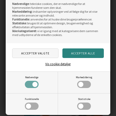
Nødvendige:
tekniske cookies, der er nødvendige for at
Skarp
Skarp
hjemmesiden funderer som den skal.
pris
pris
Markedsføring:
indsamler oplysninger ved at følge dig for at vise
relevante annoncer og indhold.
Funktionelle:
anvendes for at huske dine brugerpræferencer.
Statistiske:
bruges til at optimere design, brugervenlighed og
effektiviteten af hjemmesiden.
Ikke kategoriseret:
vi er igang med at kategorisere dem sammen
med udbyderne af de enkelte cookies.
Weather Report Camelia
Green Comfort Rain
W AWG regnjakke Dame
Women gummistøvler,
15.000mm
black
Vejl. pris
899,00
Vejl. pris
699,00
Vis cookie detaljer
550,00
DKK
489,00
DKK
LÆS MERE
LÆS MERE
Nødvendige
Markedsføring
SIDST SETE PRODUKTER
Funktionelle
Statistiske
Skarp
Skarp
pris
pris