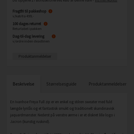
Du optjener
17 Bonuskroner
ved køb af denne vare -
Vis min konto
Fragtfri til pakkeshop
i
v/køb fra 499,-
100 dages returret
i
Returlabel i pakken
Dag-til-dag levering
i
v/ordre inden deadlinen
Produktanmeldelser
Beskrivelse
Størrelsesguide
Produktanmeldelser
En Ivanhoe Freya Full zip er en enkel og stilren sweater med fuld
længde lynlås og et fantastisk smukt og traditionelt skandinavisk
jaquardmønster. Nederst på venstre ærme i er et diskret lille logo i
Jacron (kunstig ruskind).