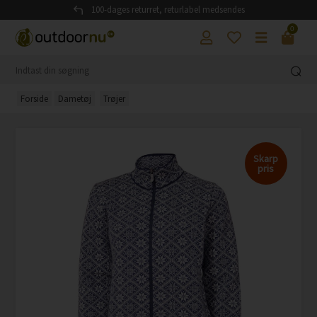
100-dages returret, returlabel medsendes
0
Forside
Dametøj
Trøjer
Skarp
pris