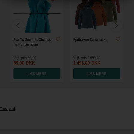
Sea To Summit Clothes
Fjällräven Stina jakke
Line / tørresnor
Vejl. pris
99,00
Vejl. pris
2.099,00
89,00
DKK
1.495,00
DKK
LÆS MERE
LÆS MERE
Trustpilot