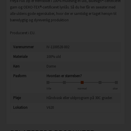
Freya Full zip er fremstillet i 100% mulesing-fri uld, Bluesign®-certificeret
garn og OEKO-TEX®-certificeret lynlås. Så du her får en sweater med
alle uldens gode egenskaber, hvor der er samtidig er taget hensyn til
bæredygtig og dyrevenlig produktion
Produceret i EU.
Varenummer
IV-1100528-002
Materiale
100% uld
Køn
Dame
Pasform
Hvordan er størrelsen?
lille
normal
stor
Pleje
Håndvask eller uldprogram på 30C grader.
Lokation
V620