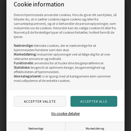
Cookie information
Fjällräven Skule 28 L
Fjällräven Kånken Mini
taske
7L
Denne hjemmeside anvender cookies. Hvis du giver dit samtykke, så
tillader du, at vi sætter cookies (egne cookies og/eller fra
Vejl. pris
999,00
Vejl. pris
749,00
samarbejdspartnere), og at vi behandler de personoplysninger, som
629,00
DKK
535,00
DKK
indsamles via de cookies. Herunder kan du vælge cookies til eller fra.
Navnet på de forskellige typer af cookies fortæller, hvilket formål de
tjener.
LÆS MERE
LÆS MERE
Nødvendige:
tekniske cookies, der er nødvendige for at
hjemmesiden funderer som den skal.
SIDST SETE PRODUKTER
Markedsføring:
indsamler oplysninger ved at følge dig for at vise
relevante annoncer og indhold.
Funktionelle:
anvendes for at huske dine brugerpræferencer.
Statistiske:
bruges til at optimere design, brugervenlighed og
effektiviteten af hjemmesiden.
Ikke kategoriseret:
vi er igang med at kategorisere dem sammen
med udbyderne af de enkelte cookies.
Vis cookie detaljer
Kinetic Sabiki Micro
Gunki G-Bump SWM95, 2
Octopus makrelforfang,
stk.
Nødvendige
Markedsføring