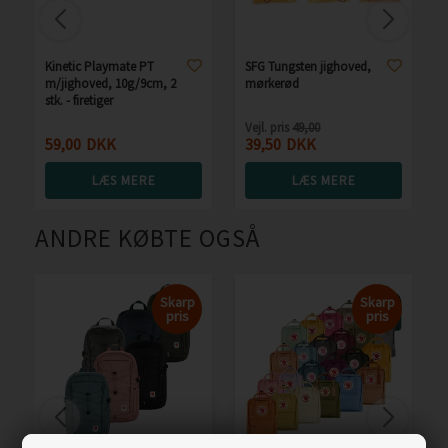
Kinetic Playmate PT
SFG Tungsten jighoved,
m/jighoved, 10g/9cm, 2
mørkerød
stk. - firetiger
Vejl. pris
49,00
59,00
DKK
39,50
DKK
LÆS MERE
LÆS MERE
ANDRE KØBTE OGSÅ
Skarp
Skarp
pris
pris