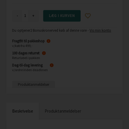
-
+
Du optjener
2 Bonuskroner
ved køb af denne vare -
Vis min konto
Fragtfri til pakkeshop
i
v/køb fra 499,-
100 dages returret
i
Returlabel i pakken
Dag-til-dag levering
i
v/ordre inden deadlinen
Produktanmeldelser
Beskrivelse
Produktanmeldelser