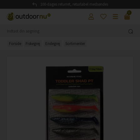
100-dages returret, returlabel medsendes
0
Forside
Fiskegrej
Endegrej
Sortimenter