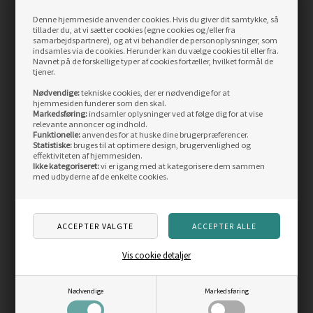
delt
Denne hjemmeside anvender cookies. Hvis du giver dit samtykke, så
tillader du, at vi sætter cookies (egne cookies og/eller fra
69,95
DKK
749,00
DKK
samarbejdspartnere), og at vi behandler de personoplysninger, som
indsamles via de cookies. Herunder kan du vælge cookies til eller fra.
LÆS MERE
LÆS MERE
Navnet på de forskellige typer af cookies fortæller, hvilket formål de
tjener.
Nødvendige:
tekniske cookies, der er nødvendige for at
SIDST SETE PRODUKTER
hjemmesiden funderer som den skal.
Markedsføring:
indsamler oplysninger ved at følge dig for at vise
relevante annoncer og indhold.
Funktionelle:
anvendes for at huske dine brugerpræferencer.
Statistiske:
bruges til at optimere design, brugervenlighed og
effektiviteten af hjemmesiden.
Ikke kategoriseret:
vi er igang med at kategorisere dem sammen
med udbyderne af de enkelte cookies.
Vis cookie detaljer
Kinetic sildebly /
Sildebly blyfri
kastelod rød/hvid 30gr
Nødvendige
Markedsføring
10,00
DKK
15,00
DKK