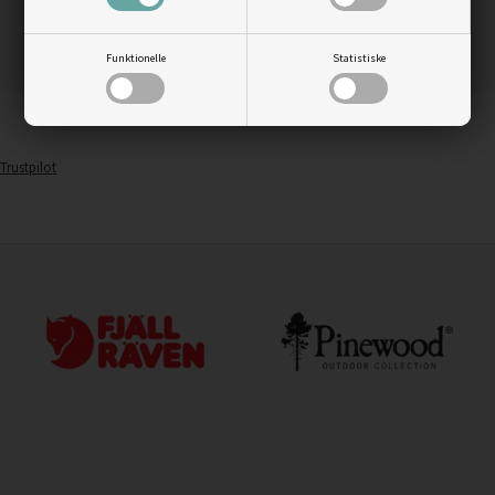
LÆS MERE
LÆS MERE
Funktionelle
Statistiske
Trustpilot