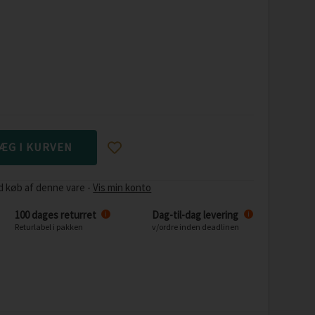
d køb af denne vare -
Vis min konto
100 dages returret
Dag-til-dag levering
i
i
Returlabel i pakken
v/ordre inden deadlinen