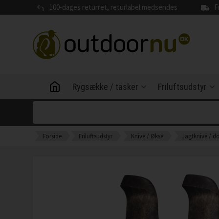
100-dages returret, returlabel medsendes
F
Rygsække / tasker
Friluftsudstyr
Forside
Friluftsudstyr
Knive / Økse
Jagtknive / d