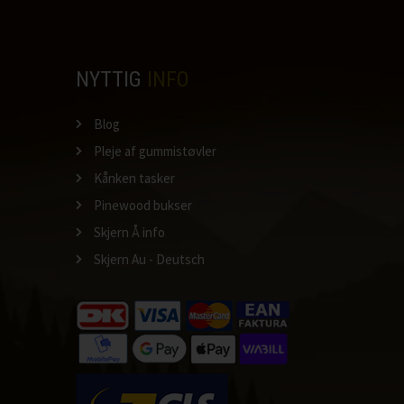
NYTTIG
INFO
Blog
Pleje af gummistøvler
Kånken tasker
Pinewood bukser
Skjern Å info
Skjern Au - Deutsch