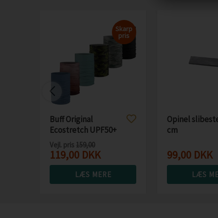
Skarp
pris
Buff Original
Opinel slibest
Ecostretch UPF50+
cm
halsedisse
Vejl. pris
159,00
119,00
DKK
99,00
DKK
LÆS MERE
LÆS M