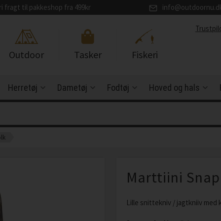
ri fragt til pakkeshop fra 499kr
info@outdoornu.d
Trustpil
Outdoor
Tasker
Fiskeri
Herretøj
Dametøj
Fodtøj
Hoved og hals
olk
Marttiini Sna
Lille snittekniv / jagtkniiv med