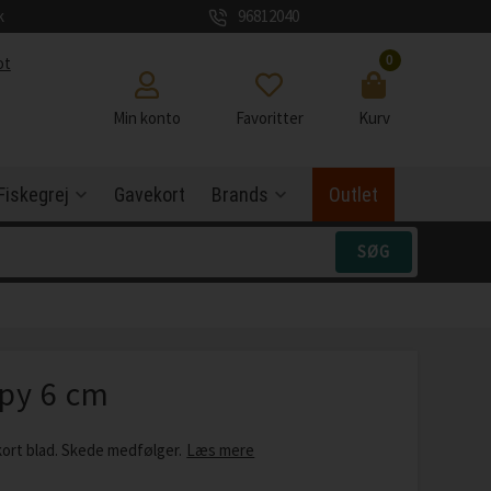
k
96812040
0
ot
Min konto
Favoritter
Kurv
Fiskegrej
Gavekort
Brands
Outlet
ppy 6 cm
 kort blad. Skede medfølger.
Læs mere