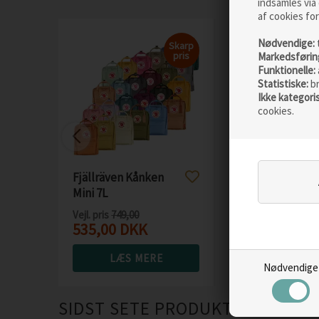
indsamles via 
af cookies for
Nødvendige:
Skarp
pris
Markedsførin
Funktionelle:
Statistiske:
b
Ikke kategori
cookies.
Fjällräven Kånken
Fjällräven Kå
Mini 7L
Laptop 17''
Vejl. pris
749,00
Vejl. pris
1.149,00
535,00
DKK
745,00
DKK
LÆS MERE
LÆS M
Nødvendige
SIDST SETE PRODUKTER