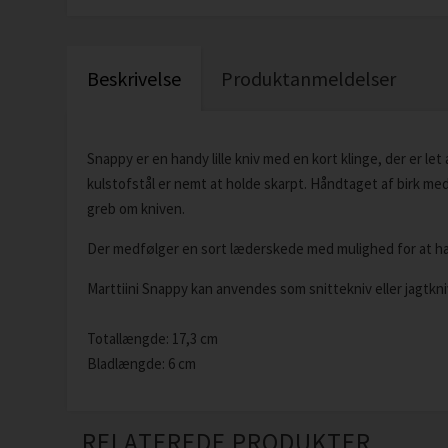
Beskrivelse
Produktanmeldelser
Snappy er en handy lille kniv med en kort klinge, der er let 
kulstofstål er nemt at holde skarpt. Håndtaget af birk med
greb om kniven.
Der medfølger en sort læderskede med mulighed for at h
Marttiini Snappy kan anvendes som snittekniv eller jagtkni
Totallængde: 17,3 cm
Bladlængde: 6 cm
RELATEREDE PRODUKTER