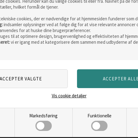
de cookies. Herunder kan du vælge cookies til eller fra. Navnet på de for
tæller, hvilket formål de tjener.
tekniske cookies, der er nødvendige for at hjemmesiden funderer som de
Skarp
Skarp
pris
pris
g:
indsamler oplysninger ved at følge dig for at vise relevante annoncer 
anvendes for at huske dine brugerpræferencer.
ruges til at optimere design, brugervenlighed og effektiviteten af hjemm
seret:
vi er igang med at kategorisere dem sammen med udbyderne af de
nken
Fjällräven Räven 28
Fjällräven
L rygsæk
L taske
Vejl. pris
1.099,00
Vejl. pris
79
Vis cookie detaljer
776,00
DKK
549,00
ERE
LÆS MERE
LÆ
Markedsføring
Funktionelle