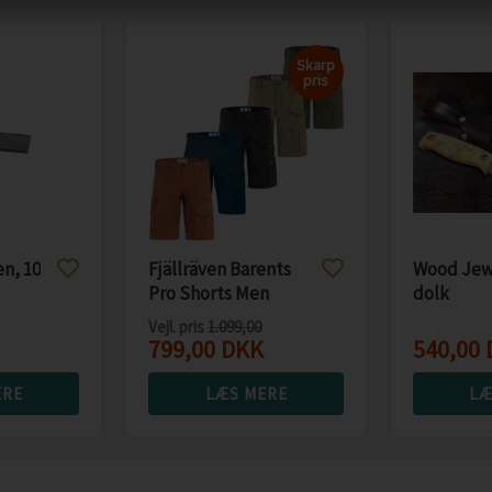
Skarp
pris
en, 10
Fjällräven Barents
Wood Jew
Pro Shorts Men
dolk
Vejl. pris
1.099,00
799,00
DKK
540,00
ERE
LÆS MERE
LÆ