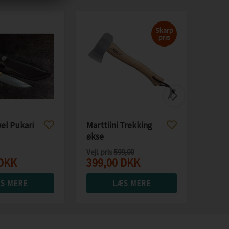
Skarp
pris
Mora
Wood
Dala 
499
el Pukari
Marttiini Trekking
økse
Vejl. pris
599,00
DKK
399,00
DKK
S MERE
LÆS MERE