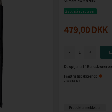
Se mere fra
Marttiini
2 stk.
på eget lager
479,00
DKK
-
+
Du optjener
14 Bonuskroner
ve
Fragtfri til pakkeshop
i
v/køb fra 499,-
Produktanmeldelser