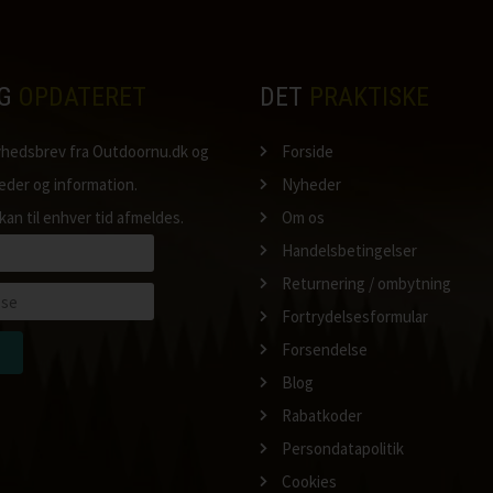
IG
OPDATERET
DET
PRAKTISKE
nyhedsbrev fra Outdoornu.dk og
Forside
heder og information.
Nyheder
kan til enhver tid afmeldes.
Om os
Handelsbetingelser
Returnering / ombytning
Fortrydelsesformular
Forsendelse
Blog
Rabatkoder
Persondatapolitik
Cookies