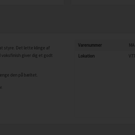
Varenummer
MA
at styre. Det lette klinge af
 voksfinish giver dig et godt
Lokation
V7
ænge den på bæltet.
v.