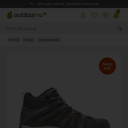
100-dages returret, returlabel medsendes
0
Forside
Fodtøj
Vandrestøvler
Skarp
pris