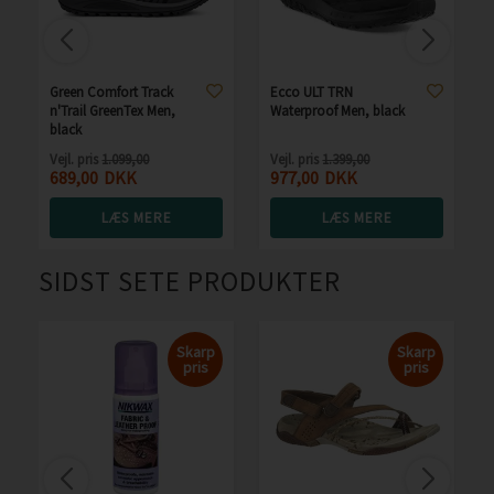
Green Comfort Track
Ecco ULT TRN
n'Trail GreenTex Men,
Waterproof Men, black
black
Vejl. pris
1.099,00
Vejl. pris
1.399,00
689,00
DKK
977,00
DKK
LÆS MERE
LÆS MERE
SIDST SETE PRODUKTER
Skarp
Skarp
pris
pris