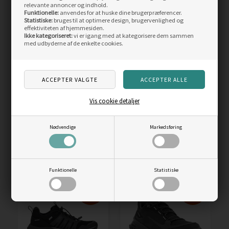
relevante annoncer og indhold.
Funktionelle:
anvendes for at huske dine brugerpræferencer.
Statistiske:
bruges til at optimere design, brugervenlighed og
effektiviteten af hjemmesiden.
Ikke kategoriseret:
vi er igang med at kategorisere dem sammen
med udbyderne af de enkelte cookies.
Merrell Alverstone Mid
Merrell Moab 3 Mid GTX
GTX Men, granit
Men, walnut
Vejl. pris
1.199,00
Vejl. pris
1.499,00
Vis cookie detaljer
750,00
DKK
1.099,00
DKK
LÆS MERE
LÆS MERE
Nødvendige
Markedsføring
ANDRE KØBTE OGSÅ
Funktionelle
Statistiske
Skarp
Skarp
pris
pris