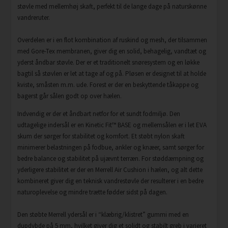
støvle med mellemhøj skaft, perfekt til de lange dage på naturskønne
vandreruter.
Overdelen er i en flot kombination af ruskind og mesh, der tilsammen
med Gore-Tex membranen, giver dig en solid, behagelig, vandtæt og
yderst åndbar støvle. Der er et traditionelt snøresystem og en løkke
bagtil så støvlen er let at tage af og på. Pløsen er designet til at holde
kviste, småsten m.m. ude. Forest er der en beskyttende tåkappe og
bagerst går sålen godt op over hælen.
Indvendig er der et åndbart netfor for et sundt fodmiljø. Den
udtagelige indersål er en Kinetic Fit™ BASE og mellemsålen er i let EVA
skum der sørger for stabilitet og komfort. Et støbt nylon skaft
minimerer belastningen på fodbue, ankler og knæer, samt sørger for
bedre balance og stabilitet på ujævnt terræn. For støddæmpning og
yderligere stabilitet er der en Merrell Air Cushion i hælen, og alt dette
kombineret giver dig en teknisk vandrestøvle der resulterer i en bedre
naturoplevelse og mindre trætte fødder sidst på dagen.
Den støbte Merrell ydersål er i “klæbrig/klistret” gummi med en
dupdybde på 5 mm, hvilket giver dig et solidt og stabilt greb i varieret