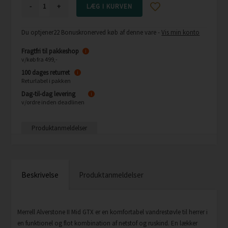
-
+
Du optjener
22 Bonuskroner
ved køb af denne vare -
Vis min konto
Fragtfri til pakkeshop
i
v/køb fra 499,-
100 dages returret
i
Returlabel i pakken
Dag-til-dag levering
i
v/ordre inden deadlinen
Produktanmeldelser
Beskrivelse
Produktanmeldelser
Merrell Alverstone II Mid GTX er en komfortabel vandrestøvle til herrer i
en funktionel og flot kombination af netstof og ruskind. En lækker