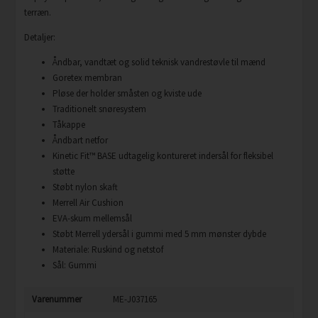
terræn.
Detaljer:
Åndbar, vandtæt og solid teknisk vandrestøvle til mænd
Goretex membran
Pløse der holder småsten og kviste ude
Traditionelt snøresystem
Tåkappe
Åndbart netfor
Kinetic Fit™ BASE udtagelig kontureret indersål for fleksibel
støtte
Støbt nylon skaft
Merrell Air Cushion
EVA-skum mellemsål
Støbt Merrell ydersål i gummi med 5 mm mønster dybde
Materiale: Ruskind og netstof
Sål: Gummi
Varenummer
ME-J037165