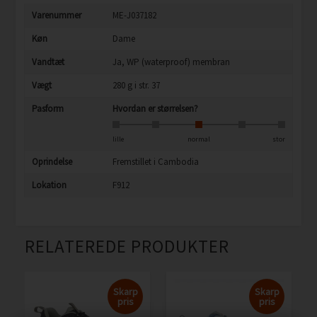
Varenummer
ME-J037182
Køn
Dame
Vandtæt
Ja, WP (waterproof) membran
Vægt
280 g i str. 37
Pasform
Hvordan er størrelsen?
lille
normal
stor
Oprindelse
Fremstillet i Cambodia
Lokation
F912
RELATEREDE PRODUKTER
Skarp
Skarp
pris
pris