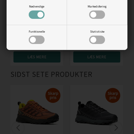
Nødvendige
Markedsføring
Ecco Biom 2.2 Leather
Salomon XA Pro 3D v9
Women, white
GTX Women,
Funktionelle
Statistiske
c.hide/blk/f.rose
Vejl. pris
1.399,00
Vejl. pris
1.450,00
950,00
DKK
995,00
DKK
LÆS MERE
LÆS MERE
SIDST SETE PRODUKTER
Skarp
Skarp
pris
pris