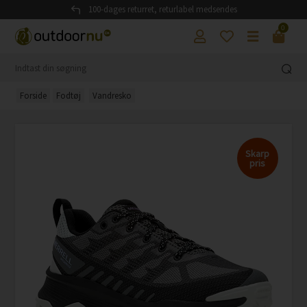
100-dages returret, returlabel medsendes
0
Forside
Fodtøj
Vandresko
Skarp
pris