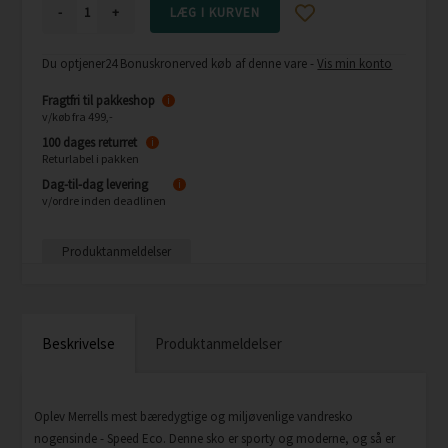
-
+
Du optjener
24 Bonuskroner
ved køb af denne vare -
Vis min konto
Fragtfri til pakkeshop
i
v/køb fra 499,-
100 dages returret
i
Returlabel i pakken
Dag-til-dag levering
i
v/ordre inden deadlinen
Produktanmeldelser
Beskrivelse
Produktanmeldelser
Oplev Merrells mest bæredygtige og miljøvenlige vandresko
nogensinde - Speed Eco. Denne sko er sporty og moderne, og så er