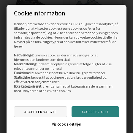
Cookie information
Denne hjemmeside anvender cookies. Hvis du giver dit samtykke, så
tillader du, at vi sætter cookies (egne cookies og/eller fra
samarbejdspartnere), og at vi behandler de personoplysninger, som
indsamles via de cookies. Herunder kan du vælge cookies til eller fra.
Merrell Speed Strike GTX
Merrell Moab 3 Women,
Navnet på de forskellige typer af cookies fortæller, hvilket formål de
Women, olive
smoke
tjener.
Nødvendige:
tekniske cookies, der er nødvendige for at
Vejl. pris
1.099,00
Vejl. pris
1.099,00
hjemmesiden funderer som den skal.
749,00
DKK
844,00
DKK
Markedsføring:
indsamler oplysninger ved at følge dig for at vise
relevante annoncer og indhold.
LÆS MERE
LÆS MERE
Funktionelle:
anvendes for at huske dine brugerpræferencer.
Statistiske:
bruges til at optimere design, brugervenlighed og
effektiviteten af hjemmesiden.
ANDRE KØBTE OGSÅ
Ikke kategoriseret:
vi er igang med at kategorisere dem sammen
med udbyderne af de enkelte cookies.
Skarp
Skarp
pris
pris
Vis cookie detaljer