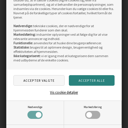
tillader du, at vi sætter cookies (egne cookies og/eller fra
samarbejdspartnere), og at vi behandler de personoplysninger, som
indsamles via de cookies. Herunder kan du vælge cookies til eller fra.
Varenummer
PZ-E065AB
Navnet på de forskellige typer af cookies fortæller, hvilket formål de
tjener.
Lokation
W871
Nødvendige:
tekniske cookies, der er nødvendige for at
hjemmesiden funderer som den skal.
Markedsføring:
indsamler oplysninger ved at følge dig for at vise
relevante annoncer og indhold.
RELATEREDE PRODUKTER
Funktionelle:
anvendes for at huske dine brugerpræferencer.
Statistiske:
bruges til at optimere design, brugervenlighed og
effektiviteten af hjemmesiden.
Ikke kategoriseret:
vi er igang med at kategorisere dem sammen
med udbyderne af de enkelte cookies.
Skarp
Skarp
pris
pris
Vis cookie detaljer
Nødvendige
Markedsføring
Petzl Tikka Core 450 lm
Petzl Aria 2 RGB 450 lm
pandelampe
pandelampe
Vejl. pris
499,00
Vejl. pris
489,00