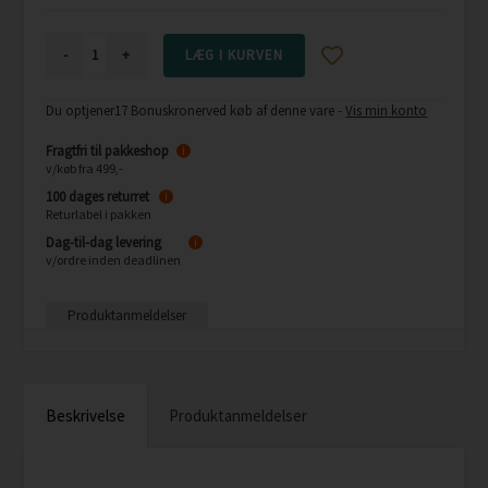
-
+
Du optjener
17 Bonuskroner
ved køb af denne vare -
Vis min konto
Fragtfri til pakkeshop
i
v/køb fra 499,-
100 dages returret
i
Returlabel i pakken
Dag-til-dag levering
i
v/ordre inden deadlinen
Produktanmeldelser
Beskrivelse
Produktanmeldelser