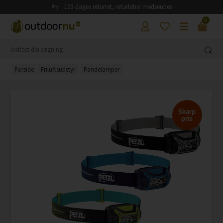
100-dages returret, returlabel medsendes
0
Forside
Friluftsudstyr
Pandelamper
Skarp
pris