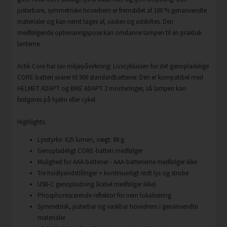
justerbare, symmetriske hovedrem er fremstillet af 100 % genanvendte
materialer og kan nemt tages af, vaskes og udskiftes. Den
medfølgende opbevaringspose kan omdanne lampen til en praktisk
lanterne.
Actik Core har lav miljøpåvirkning: Livscyklussen for det genopladelige
CORE-batteri svarer til 900 standardbatterier. Den er kompatibel med
HELMET ADAPT og BIKE ADAPT 2 monteringer, så lampen kan
fastgøres på hjelm eller cykel.
Highlights:
Lysstyrke: 625 lumen, vægt: 88 g
Genopladeligt CORE-batteri medfølger
Mulighed for AAA-batterier - AAA-batterierne medfølger ikke
Tre hvidlysindstillinger + kontinuerligt rødt lys og strobe
USB-C genopladning (kabel medfølger ikke)
Phosphorescerende reflektor for nem lokalisering
Symmetrisk, justerbar og vaskbar hovedrem i genanvendte
materialer