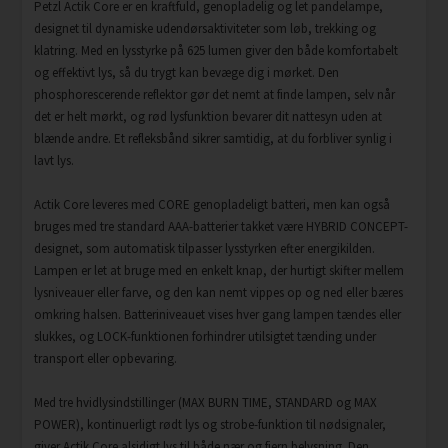
Petzl Actik Core er en kraftfuld, genopladelig og let pandelampe,
designet til dynamiske udendørsaktiviteter som løb, trekking og
klatring. Med en lysstyrke på 625 lumen giver den både komfortabelt
og effektivt lys, så du trygt kan bevæge dig i mørket. Den
phosphorescerende reflektor gør det nemt at finde lampen, selv når
det er helt mørkt, og rød lysfunktion bevarer dit nattesyn uden at
blænde andre. Et refleksbånd sikrer samtidig, at du forbliver synlig i
lavt lys.
Actik Core leveres med CORE genopladeligt batteri, men kan også
bruges med tre standard AAA-batterier takket være HYBRID CONCEPT-
designet, som automatisk tilpasser lysstyrken efter energikilden.
Lampen er let at bruge med en enkelt knap, der hurtigt skifter mellem
lysniveauer eller farve, og den kan nemt vippes op og ned eller bæres
omkring halsen. Batteriniveauet vises hver gang lampen tændes eller
slukkes, og LOCK-funktionen forhindrer utilsigtet tænding under
transport eller opbevaring.
Med tre hvidlysindstillinger (MAX BURN TIME, STANDARD og MAX
POWER), kontinuerligt rødt lys og strobe-funktion til nødsignaler,
giver Actik Core alsidigt lys til både nær og fjern belysning. Den