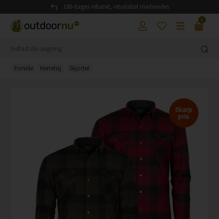
100-dages returret, returlabel medsendes
0
Forside
Herretøj
Skjorter
Skarp
pris