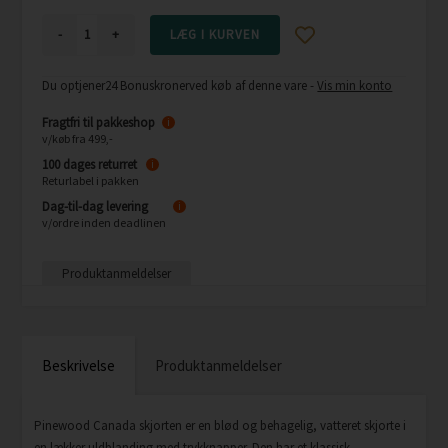
-
+
Du optjener
24 Bonuskroner
ved køb af denne vare -
Vis min konto
Fragtfri til pakkeshop
i
v/køb fra 499,-
100 dages returret
i
Returlabel i pakken
Dag-til-dag levering
i
v/ordre inden deadlinen
Produktanmeldelser
Beskrivelse
Produktanmeldelser
Pinewood Canada skjorten er en blød og behagelig, vatteret skjorte i
en lækker uldblanding med trykknapper. Den har et klassisk