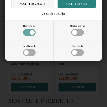
ANDRE KØBTE OGSÅ
Vis cookie detaljer
Skarp
Skarp
pris
pris
Nødvendige
Markedsføring
Funktionelle
Statistiske
ECCO Terracruise II Men
Fjällräven Abisko Shorts
GTX, marine/night sky
Men
Vejl. pris
1.099,00
Vejl. pris
999,00
719,00
DKK
779,00
DKK
LÆS MERE
LÆS MERE
SIDST SETE PRODUKTER