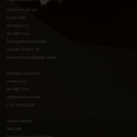
Outdoornu.dk ApS
Fysisk butik:
Storegade 12
DK-6880 Tarm
Åbningstider fysisk butik:
man-fre: 10.00-17.30
Weekend og helligdage: lukket
Weblager og kontor:
Centervej 11
DK-6880 Tarm
info@outdoornu.dk
CVR: DK40101187
Telefon support:
96812040
Mandag-fredag: 10.00-15.30