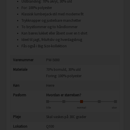
Uldblanding: 70% akryl, 30% uld
For: 100% polyester
Klassisk lumberjack-stil med moderne fit
Trykknapper og justerbare manchetter
To brystlommer og to håndlommer
Kan bæres lukket eller åbent over en t-shirt
Ideel til jagt, friluftsliv og hverdagsbrug
Fås også i Big Size-kollektion
Varenummer
PW-5000
Materiale
70% bomuld, 30% uld
Foring: 100% polyester
Køn
Herre
Pasform
Hvordan er størrelsen?
lille
normal
stor
Pleje
Skal vaskes på 30C grader
Lokation
Q930