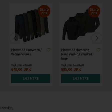
Skarp
Skarp
pris
pris
Pinewood Finnveden /
Pinewood Hurricane
Vildmarksbuks
Men | vind- og vandtæt
trøje
Vejl. pris
749,00
Vejl. pris
1.199,00
649,00
DKK
895,00
DKK
LÆS MERE
LÆS MERE
Trustpilot