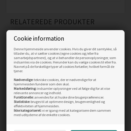
RELATEREDE PRODUKTER
Cookie information
Skarp
Skarp
pris
pris
Denne hjemmeside anvender cookies. Hvis du giver dit samtykke, så
tillader du, at vi sætter cookies (egne cookies og/eller fra
samarbejdspartnere), og at vi behandler de personoplysninger, som
indsamles via de cookies. Herunder kan du vælge cookies til eller fra.
Navnet på de forskellige typer af cookies fortæller, hvilket formål de
tjener.
Nødvendige:
tekniske cookies, der er nødvendige for at
hjemmesiden funderer som den skal.
Pinewood Härjedalen
Pinewood Cliff Bamboo
Markedsføring:
indsamler oplysninger ved at følge dig for at vise
skjorte, h.olive/khaki
skjorte, mid
relevante annoncer og indhold.
Funktionelle:
anvendes for at huske dine brugerpræferencer.
khaki/bronze
Statistiske:
bruges til at optimere design, brugervenlighed og
Vejl. pris
449,00
Vejl. pris
549,00
effektiviteten af hjemmesiden.
359,00
DKK
310,00
DKK
Ikke kategoriseret:
vi er igang med at kategorisere dem sammen
med udbyderne af de enkelte cookies.
LÆS MERE
LÆS MERE