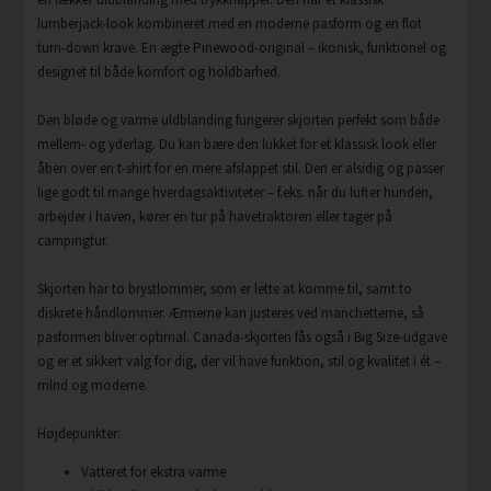
lumberjack-look kombineret med en moderne pasform og en flot
turn-down krave. En ægte Pinewood-original – ikonisk, funktionel og
designet til både komfort og holdbarhed.
Den bløde og varme uldblanding fungerer skjorten perfekt som både
mellem- og yderlag. Du kan bære den lukket for et klassisk look eller
åben over en t-shirt for en mere afslappet stil. Den er alsidig og passer
lige godt til mange hverdagsaktiviteter – f.eks. når du lufter hunden,
arbejder i haven, kører en tur på havetraktoren eller tager på
campingtur.
Skjorten har to brystlommer, som er lette at komme til, samt to
diskrete håndlommer. Ærmerne kan justeres ved manchetterne, så
pasformen bliver optimal. Canada-skjorten fås også i Big Size-udgave
og er et sikkert valg for dig, der vil have funktion, stil og kvalitet i ét –
mlnd og moderne.
Højdepunkter:
Vatteret for ekstra varme