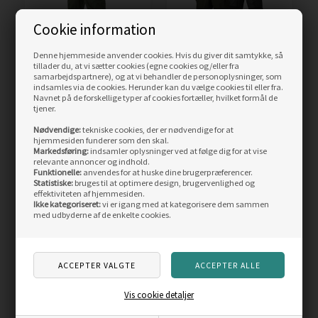
Cookie information
Denne hjemmeside anvender cookies. Hvis du giver dit samtykke, så
tillader du, at vi sætter cookies (egne cookies og/eller fra
samarbejdspartnere), og at vi behandler de personoplysninger, som
Pinewood Lappland
Pinewood Lappland
indsamles via de cookies. Herunder kan du vælge cookies til eller fra.
bukser, grøn/sort
Extreme buks
Navnet på de forskellige typer af cookies fortæller, hvilket formål de
tjener.
Vejl. pris
999,00
Nødvendige:
tekniske cookies, der er nødvendige for at
699,00
DKK
799,00
DKK
hjemmesiden funderer som den skal.
Markedsføring:
indsamler oplysninger ved at følge dig for at vise
relevante annoncer og indhold.
LÆS MERE
LÆS MERE
Funktionelle:
anvendes for at huske dine brugerpræferencer.
Statistiske:
bruges til at optimere design, brugervenlighed og
effektiviteten af hjemmesiden.
ANDRE KØBTE OGSÅ
Ikke kategoriseret:
vi er igang med at kategorisere dem sammen
med udbyderne af de enkelte cookies.
Skarp
Skarp
pris
pris
Vis cookie detaljer