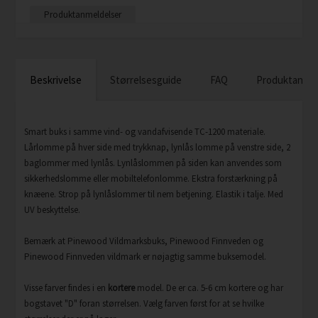
Produktanmeldelser
Beskrivelse
Størrelsesguide
FAQ
Produktanmel
Smart buks i samme vind- og vandafvisende TC-1200 materiale.
Lårlomme på hver side med trykknap, lynlås lomme på venstre side, 2
baglommer med lynlås. Lynlåslommen på siden kan anvendes som
sikkerhedslomme eller mobiltelefonlomme. Ekstra forstærkning på
knæene. Strop på lynlåslommer til nem betjening. Elastik i talje. Med
UV beskyttelse.
Bemærk at Pinewood Vildmarksbuks, Pinewood Finnveden og
Pinewood Finnveden vildmark er nøjagtig samme buksemodel.
Visse farver findes i en
kortere
model. De er ca. 5-6 cm kortere og har
bogstavet "D" foran størrelsen. Vælg farven først for at se hvilke