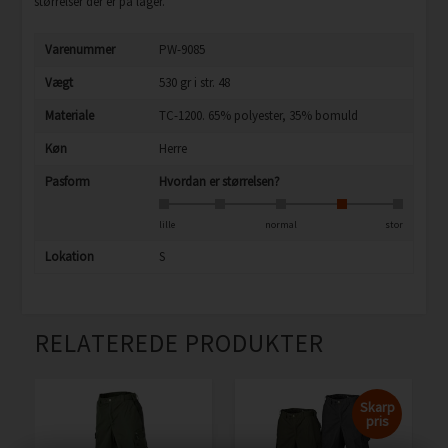
størrelser der er på lager.
Varenummer
PW-9085
Vægt
530 gr i str. 48
Materiale
TC-1200. 65% polyester, 35% bomuld
Køn
Herre
Pasform
Hvordan er størrelsen?
lille
normal
stor
Lokation
S
RELATEREDE PRODUKTER
Skarp
pris