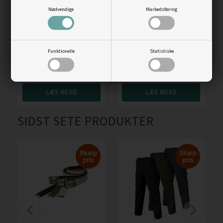
Nødvendige
Markedsføring
Ulvang Outdoor
Fjällräven Canvas Brass
uldsokker sæt, 2-par
bælte
Funktionelle
Statistiske
Vejl. pris
199,00
Vejl. pris
349,00
159,00
DKK
299,00
DKK
LÆS MERE
LÆS MERE
SIDST SETE PRODUKTER
Skarp
Skarp
pris
pris