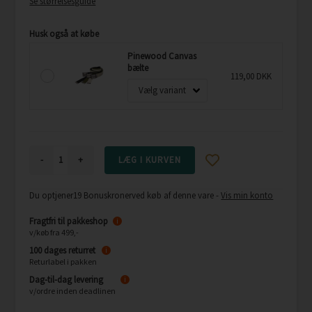
Se størrelsesguide
Husk også at købe
Pinewood Canvas
bælte
119,00 DKK
-
+
Du optjener
19 Bonuskroner
ved køb af denne vare -
Vis min konto
Fragtfri til pakkeshop
i
v/køb fra 499,-
100 dages returret
i
Returlabel i pakken
Dag-til-dag levering
i
v/ordre inden deadlinen