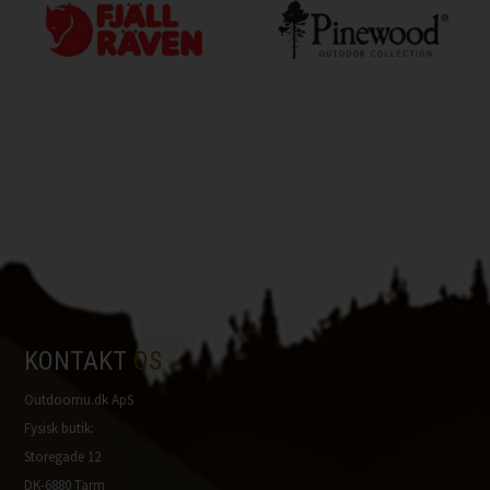
KONTAKT
OS
Outdoornu.dk ApS
Fysisk butik:
Storegade 12
DK-6880 Tarm