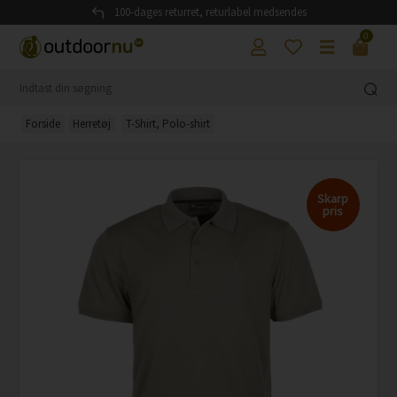
100-dages returret, returlabel medsendes
0
Forside
Herretøj
T-Shirt, Polo-shirt
Skarp
pris