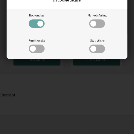
Vis cookie detaljer
Nødvendige
Markedsføring
Fjällräven Abisko Lite
Sea to Summit pocket
Cap
towel L / håndklæde,
60x120 cm, desert
Funktionelle
Statistiske
Vejl. pris
379,00
Vejl. pris
179,00
276,00
DKK
139,00
DKK
LÆS MERE
LÆS MERE
Trustpilot