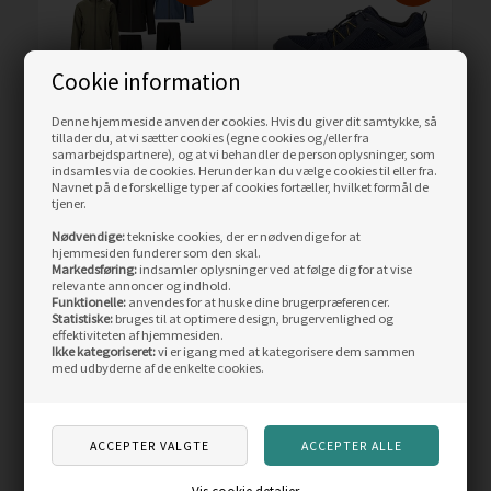
Cookie information
Denne hjemmeside anvender cookies. Hvis du giver dit samtykke, så
tillader du, at vi sætter cookies (egne cookies og/eller fra
Weather Report Gust
ECCO Terracruise II Men
samarbejdspartnere), og at vi behandler de personoplysninger, som
Herre regnsæt 10.000mm
GTX, marine/night sky
indsamles via de cookies. Herunder kan du vælge cookies til eller fra.
Navnet på de forskellige typer af cookies fortæller, hvilket formål de
tjener.
Vejl. pris
899,00
Vejl. pris
1.099,00
489,00
DKK
719,00
DKK
Nødvendige:
tekniske cookies, der er nødvendige for at
hjemmesiden funderer som den skal.
Markedsføring:
indsamler oplysninger ved at følge dig for at vise
LÆS MERE
LÆS MERE
relevante annoncer og indhold.
Funktionelle:
anvendes for at huske dine brugerpræferencer.
Statistiske:
bruges til at optimere design, brugervenlighed og
SIDST SETE PRODUKTER
effektiviteten af hjemmesiden.
Ikke kategoriseret:
vi er igang med at kategorisere dem sammen
med udbyderne af de enkelte cookies.
Skarp
Skarp
pris
pris