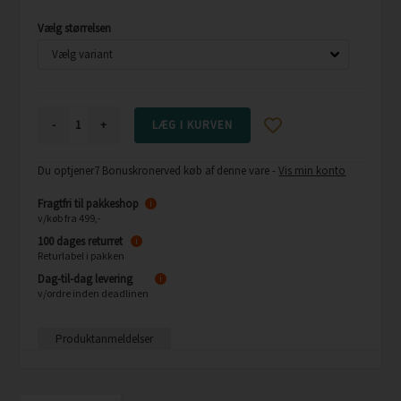
Vælg størrelsen
-
+
Du optjener
7 Bonuskroner
ved køb af denne vare -
Vis min konto
Fragtfri til pakkeshop
i
v/køb fra 499,-
100 dages returret
i
Returlabel i pakken
Dag-til-dag levering
i
v/ordre inden deadlinen
Produktanmeldelser