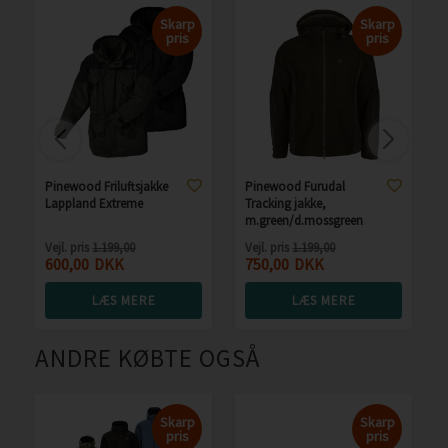
Skarp
Skarp
pris
pris
Pinewood Friluftsjakke
Pinewood Furudal
Lappland Extreme
Tracking jakke,
m.green/d.mossgreen
Vejl. pris
1.199,00
Vejl. pris
1.199,00
600,00
DKK
750,00
DKK
LÆS MERE
LÆS MERE
ANDRE KØBTE OGSÅ
Skarp
Skarp
pris
pris