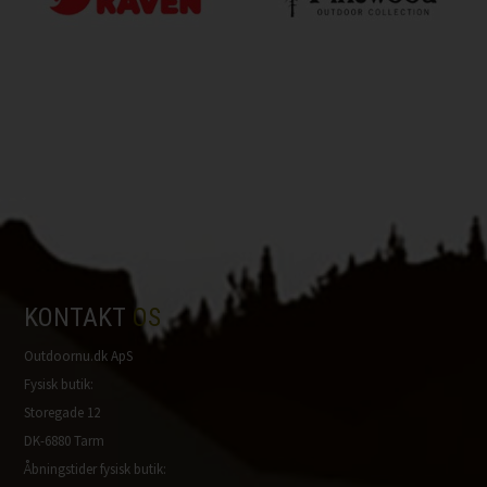
KONTAKT
OS
Outdoornu.dk ApS
Fysisk butik:
Storegade 12
DK-6880 Tarm
Åbningstider fysisk butik: