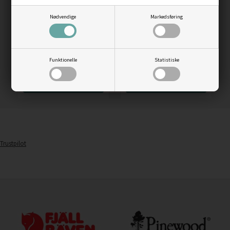
Nødvendige
Markedsføring
Rapala Soft Grip
Ron Thompson Skin Fit
filetkniv, 15cm
neoprene handsker
Vejl. pris
229,00
Funktionelle
Statistiske
189,00
DKK
199,00
DKK
LÆS MERE
LÆS MERE
Trustpilot