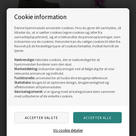
Cookie information
Denne hjemmeside anvender cookies. Hvis du giver dit samtykke, så
Green Comfort Rain
Kinetic Sabiki Nordic
tillader du, at vi sætter cookies (egne cookies og/eller fra
Men gummistøvler, olive
makrelforfang, pink
samarbejdspartnere), og at vi behandler de personoplysninger, som
flash
indsamles via de cookies. Herunder kan du vælge cookies til eller fra.
Navnet på de forskellige typer af cookies fortæller, hvilket formål de
Vejl. pris
799,00
tjener.
560,00
DKK
15,00
DKK
Nødvendige:
tekniske cookies, der er nødvendige for at
hjemmesiden funderer som den skal.
LÆS MERE
LÆS MERE
Markedsføring:
indsamler oplysninger ved at følge dig for at vise
relevante annoncer og indhold.
Funktionelle:
anvendes for at huske dine brugerpræferencer.
SIDST SETE PRODUKTER
Statistiske:
bruges til at optimere design, brugervenlighed og
effektiviteten af hjemmesiden.
Ikke kategoriseret:
vi er igang med at kategorisere dem sammen
med udbyderne af de enkelte cookies.
Skarp
pris
Vis cookie detaljer