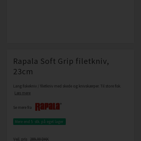
Rapala Soft Grip filetkniv,
23cm
Lang fiskekniv / filetkniv med skede og knivskærper. Til store fisk.
Læs mere
Se mere fra
Mere end 5 stk.
på eget lager
Vejl. pris
289,00 DKK