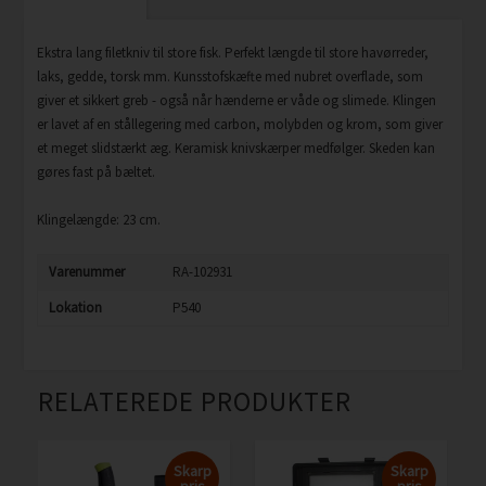
Ekstra lang filetkniv til store fisk. Perfekt længde til store havørreder,
laks, gedde, torsk mm. Kunsstofskæfte med nubret overflade, som
giver et sikkert greb - også når hænderne er våde og slimede. Klingen
er lavet af en stållegering med carbon, molybden og krom, som giver
et meget slidstærkt æg. Keramisk knivskærper medfølger. Skeden kan
gøres fast på bæltet.
Klingelængde: 23 cm.
Varenummer
RA-102931
Lokation
P540
RELATEREDE PRODUKTER
Skarp
Skarp
pris
pris