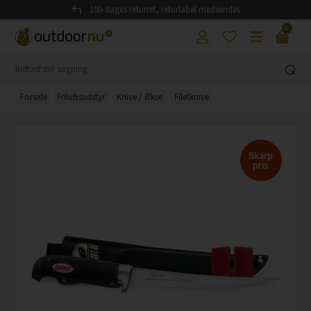
100-dages returret, returlabel medsendes
0
Forside
Friluftsudstyr
Knive / Økse
Filetknive
Skarp
pris