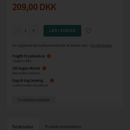
209,00
DKK
-
+
Du optjener
6 Bonuskroner
ved køb af denne vare -
Vis min konto
Fragtfri til pakkeshop
i
v/køb fra 499,-
100 dages returret
i
Returlabel i pakken
Dag-til-dag levering
i
v/ordre inden deadlinen
Produktanmeldelser
Beskrivelse
Produktanmeldelser