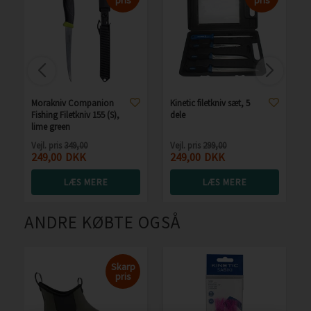
Morakniv Companion
Kinetic filetkniv sæt, 5
Fishing Filetkniv 155 (S),
dele
lime green
Vejl. pris
349,00
Vejl. pris
299,00
249,00
DKK
249,00
DKK
LÆS MERE
LÆS MERE
ANDRE KØBTE OGSÅ
Skarp
pris