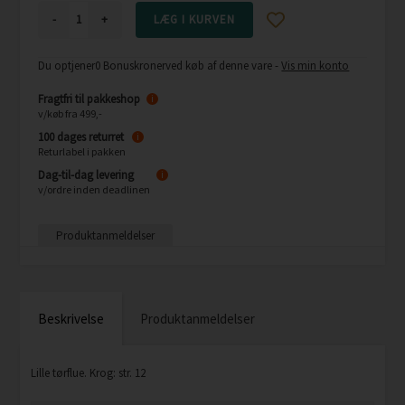
-
+
Du optjener
0 Bonuskroner
ved køb af denne vare -
Vis min konto
Fragtfri til pakkeshop
i
v/køb fra 499,-
100 dages returret
i
Returlabel i pakken
Dag-til-dag levering
i
v/ordre inden deadlinen
Produktanmeldelser
Beskrivelse
Produktanmeldelser
Lille tørflue. Krog: str. 12