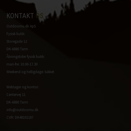
KONTAKT
OS
Outdoornu.dk ApS
Fysisk butik:
Storegade 12
DK-6880 Tarm
Åbningstider fysisk butik:
man-fre: 10.00-17.30
Weekend og helligdage: lukket
Weblager og kontor:
Centervej 11
DK-6880 Tarm
info@outdoornu.dk
CVR: DK40101187