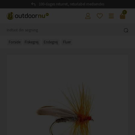
100-dages returret, returlabel medsendes
0
Forside
Fiskegrej
Endegrej
Fluer