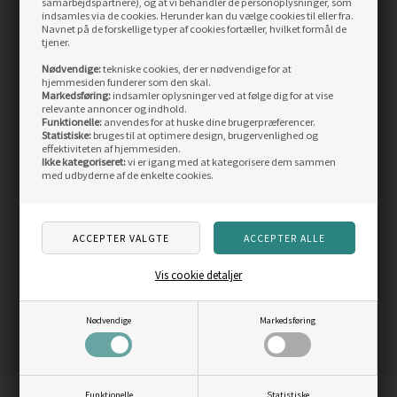
samarbejdspartnere), og at vi behandler de personoplysninger, som
indsamles via de cookies. Herunder kan du vælge cookies til eller fra.
SIDST SETE PRODUKTER
Navnet på de forskellige typer af cookies fortæller, hvilket formål de
tjener.
Nødvendige:
tekniske cookies, der er nødvendige for at
hjemmesiden funderer som den skal.
Markedsføring:
indsamler oplysninger ved at følge dig for at vise
relevante annoncer og indhold.
Funktionelle:
anvendes for at huske dine brugerpræferencer.
Statistiske:
bruges til at optimere design, brugervenlighed og
effektiviteten af hjemmesiden.
Ikke kategoriseret:
vi er igang med at kategorisere dem sammen
med udbyderne af de enkelte cookies.
Little Dark Olive tørflue,
Unique Flies Daddy
str. 14
Long Legs, brown
Vis cookie detaljer
14,50
DKK
17,50
DKK
Nødvendige
Markedsføring
LÆS MERE
LÆS MERE
Funktionelle
Statistiske