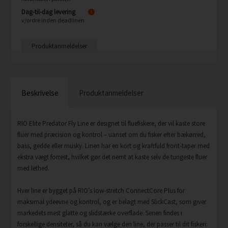
Dag-til-dag levering
i
v/ordre inden deadlinen
Produktanmeldelser
Beskrivelse
Produktanmeldelser
RIO Elite Predator Fly Line er designet til fluefiskere, der vil kaste store
fluer med præcision og kontrol – uanset om du fisker efter bækørred,
bass, gedde eller musky. Linen har en kort og kraftfuld front-taper med
ekstra vægt forrest, hvilket gør det nemt at kaste selv de tungeste fluer
med lethed.
Hver line er bygget på RIO’s low-stretch ConnectCore Plus for
maksimal ydeevne og kontrol, og er belagt med SlickCast, som giver
markedets mest glatte og slidstærke overflade. Serien findes i
forskellige densiteter, så du kan vælge den line, der passer til dit fiskeri: