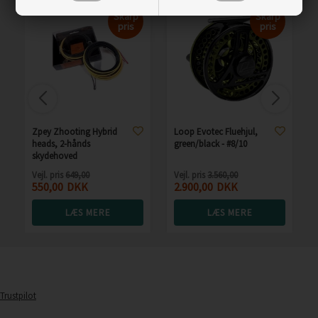
Skarp
Skarp
pris
pris
Zpey Zhooting Hybrid
Loop Evotec Fluehjul,
heads, 2-hånds
green/black - #8/10
skydehoved
Vejl. pris
649,00
Vejl. pris
3.560,00
550,00
DKK
2.900,00
DKK
LÆS MERE
LÆS MERE
Trustpilot