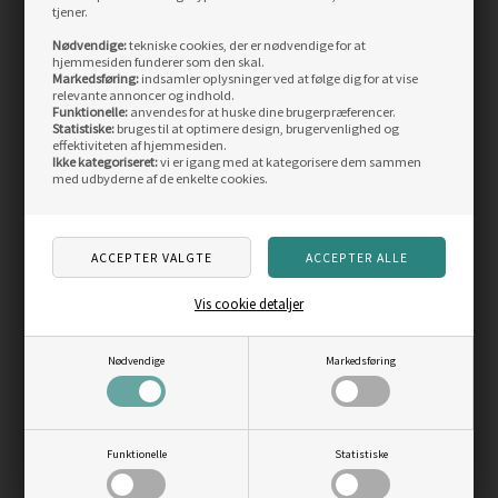
ANDRE KØBTE OGSÅ
tjener.
Nødvendige:
tekniske cookies, der er nødvendige for at
hjemmesiden funderer som den skal.
Markedsføring:
indsamler oplysninger ved at følge dig for at vise
Skarp
Skarp
pris
pris
relevante annoncer og indhold.
Funktionelle:
anvendes for at huske dine brugerpræferencer.
Statistiske:
bruges til at optimere design, brugervenlighed og
effektiviteten af hjemmesiden.
Ikke kategoriseret:
vi er igang med at kategorisere dem sammen
med udbyderne af de enkelte cookies.
Weather Report Gust
Weather Report Carlene
Herre regnsæt 10.000mm
regnsæt dame
10.000mm
Vis cookie detaljer
Vejl. pris
899,00
Vejl. pris
999,00
489,00
DKK
530,00
DKK
Nødvendige
Markedsføring
LÆS MERE
LÆS MERE
SIDST SETE PRODUKTER
Funktionelle
Statistiske