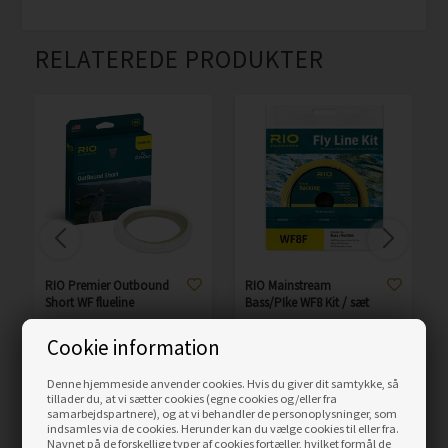
RELATEREDE PRODUKTER
RIO Premier Outbound
RIO Mainstream
Short WF flueline
Bass/PIke WF8 Kit / sæt
Cookie information
899,00
DKK
499,00
DKK
Denne hjemmeside anvender cookies. Hvis du giver dit samtykke, så
LÆS MERE
LÆS MERE
tillader du, at vi sætter cookies (egne cookies og/eller fra
samarbejdspartnere), og at vi behandler de personoplysninger, som
indsamles via de cookies. Herunder kan du vælge cookies til eller fra.
Navnet på de forskellige typer af cookies fortæller, hvilket formål de