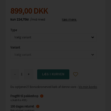
899,00
DKK
Type
Variant
-
+
Du optjener
27 Bonuskroner
ved køb af denne vare -
Vis min konto
Fragtfri til pakkeshop
i
v/køb fra 499,-
100 dages returret
i
Returlabel i pakken