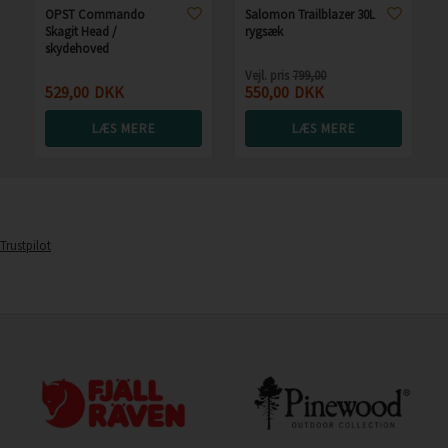
OPST Commando
Salomon Trailblazer 30L
Skagit Head /
rygsæk
skydehoved
Vejl. pris
799,00
529,00
DKK
550,00
DKK
LÆS MERE
LÆS MERE
Trustpilot