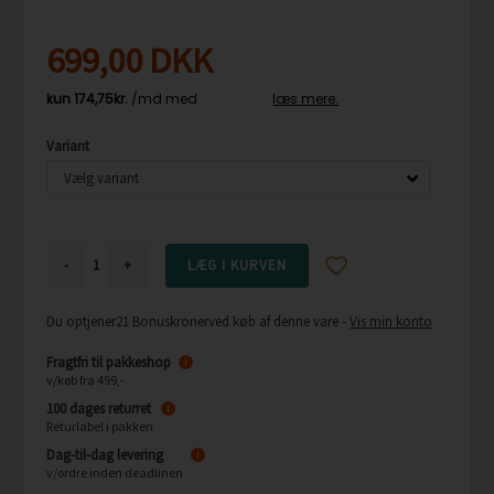
699,00
DKK
Variant
-
+
Du optjener
21 Bonuskroner
ved køb af denne vare -
Vis min konto
Fragtfri til pakkeshop
i
v/køb fra 499,-
100 dages returret
i
Returlabel i pakken
Dag-til-dag levering
i
v/ordre inden deadlinen