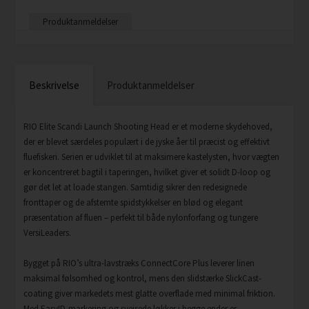
Produktanmeldelser
Beskrivelse
Produktanmeldelser
RIO Elite Scandi Launch Shooting Head er et moderne skydehoved,
der er blevet særdeles populært i de jyske åer til præcist og effektivt
fluefiskeri. Serien er udviklet til at maksimere kastelysten, hvor vægten
er koncentreret bagtil i taperingen, hvilket giver et solidt D-loop og
gør det let at loade stangen. Samtidig sikrer den redesignede
fronttaper og de afstemte spidstykkelser en blød og elegant
præsentation af fluen – perfekt til både nylonforfang og tungere
VersiLeaders.
Bygget på RIO’s ultra-lavstræks ConnectCore Plus leverer linen
maksimal følsomhed og kontrol, mens den slidstærke SlickCast-
coating giver markedets mest glatte overflade med minimal friktion.
Med EasyID-markering og svejsede løkker i begge ender er