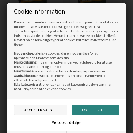
Cookie information
Denne hjemmeside anvender cookies. Hvis du giver dit samtykke, så
tillader du, at vi sætter cookies (egne cookies og/eller fra
samarbejdspartnere), og at vi behandler de personoplysninger, som
RIO Elite Mini Max
RIO Elite GameChanger
indsamles via de cookies. Herunder kan du vælge cookies til eller fra.
GameChanger Shooting
Body Shooting Head
Navnet på de forskellige typer af cookies fortæller, hvilket formål de
Head
tjener.
Nødvendige:
tekniske cookies, der er nødvendige for at
699,00
DKK
699,00
DKK
hjemmesiden funderer som den skal.
Markedsføring:
indsamler oplysninger ved at følge dig for at vise
relevante annoncer og indhold.
LÆS MERE
LÆS MERE
Funktionelle:
anvendes for at huske dine brugerpræferencer.
Statistiske:
bruges til at optimere design, brugervenlighed og
effektiviteten af hjemmesiden.
ANDRE KØBTE OGSÅ
Ikke kategoriseret:
vi er igang med at kategorisere dem sammen
med udbyderne af de enkelte cookies.
Skarp
Skarp
pris
pris
Vis cookie detaljer