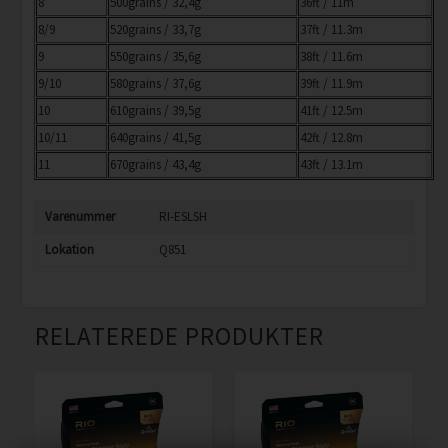
8
500grains / 32,4g
36ft / 11m
8/9
520grains / 33,7g
37ft / 11.3m
9
550grains / 35,6g
38ft / 11.6m
9/10
580grains / 37,6g
39ft / 11.9m
10
610grains / 39,5g
41ft / 12.5m
10/11
640grains / 41,5g
42ft / 12.8m
11
670grains / 43,4g
43ft / 13.1m
Varenummer
RI-ESLSH
Lokation
Q851
RELATEREDE PRODUKTER