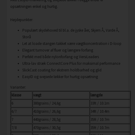
opsætningen enkel og hurtig.
Højdepunkter:
Populært skydehoved til bl.a. de jyske åer, Skjern Å, Varde Å,
Storå
Let at loade stangen takket være vægtkoncentration i D-loop
Elegant turnover af fluer og længere forfang
Perfekt med både nylonforfang og VersiLeaders
Ultra-lav stræk ConnectCore Plus for maksimal performance
SlickCast coating for ekstrem holdbarhed og glid
EasyID og svejsede løkker for hurtig opsætning
Varianter:
klasse
vægt
længde
6
380grains / 24,6g
33ft / 10.1m
6/7
410grains / 26,6g
34ft / 10.4m
7
440grains / 28,5g
35ft / 10.7m
7/8
470grains / 30,5g
35ft / 10.7m