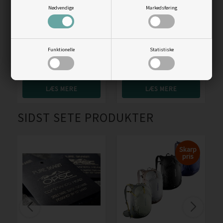
Nødvendige
Markedsføring
Ecco Offroad Andes II
Weather Report Gust
Dame sandal, black
Women regnsæt
10.000mm
Funktionelle
Statistiske
Vejl. pris
999,00
Vejl. pris
899,00
649,00
DKK
530,00
DKK
LÆS MERE
LÆS MERE
SIDST SETE PRODUKTER
Skarp
pris