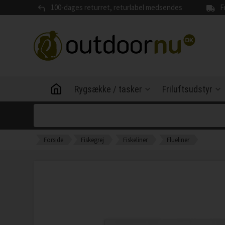
100-dages returret, returlabel medsendes
F
Rygsække / tasker
Friluftsudstyr
Forside
Fiskegrej
Fiskeliner
Flueliner