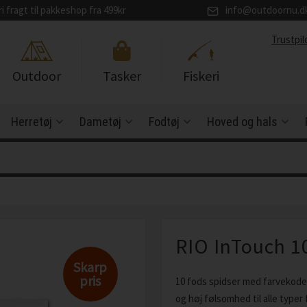
ri fragt til pakkeshop fra 499kr
info@outdoornu.d
Trustpil
Outdoor
Tasker
Fiskeri
Herretøj
Dametøj
Fodtøj
Hoved og hals
RIO InTouch 1
Skarp
pris
10 fods spidser med farvekodet
og høj følsomhed til alle typer f