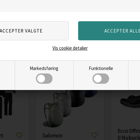
Float Tip
Tip 12' / s
259,00
DKK
239,00
ERE
LÆS MERE
LÆ
Vis cookie detaljer
Markedsføring
Funktionelle
Skarp
Skarp
pris
pris
Ecco Offr
rt
Salomon
II Nubuck