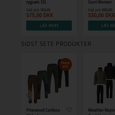
rygsæk 33L
Gust Women
regnsæt 10.0
Vejl. pris
769,00
Vejl. pris
899,00
575,00
DKK
530,00
DKK
LÆS MERE
LÆS M
SIDST SETE PRODUKTER
Skarp
pris
Pinewood Caribou
Weather Repo