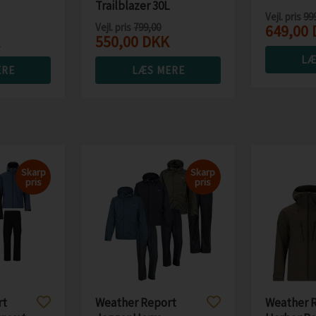
Trailblazer 30L
Vejl. pris
99
00mm
rygsæk
Vejl. pris
799,00
649,00
550,00
DKK
LÆ
ERE
LÆS MERE
Skarp
Skarp
pris
pris
rt
Weather Report
Weather 