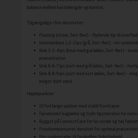
balance mellem kastelængde og kontrol.
Tilgængelige i fire densiteter:
Floating (straw, 5wt–9wt) – flydende tip til overflad
Intermediate 1,5–2 ips (grå, 5wt–9wt) – let synkend
Sink 3: 3–4 ips (brun med gul løkke, 5wt–9wt) – mod
præsentation
Sink 6: 6–7 ips (sort med grå løkke, 5wt–9wt) – hurti
Sink 8: 8–9 ips (sort med sort løkke, 5wt–9wt) – meg
meget dybt vand
Højdepunkter:
10 fod lange spidser med stabil fronttaper
Farvekodet bagløkke og trykt tipstørrelse for nem
Bygget på ConnectCore for lav stræk og høj følso
Frontkompenseret densitet for optimal præsentat
Fire synkegrader til forskellige fiskeforhold