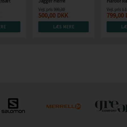
gnsæt
Jagger Herre
Harbor Ra
regnsæt 10.000mm
Jacket 2
Vejl. pris
999,00
Vejl. pris
1.
500,00
DKK
799,00
ERE
LÆS MERE
LÆ