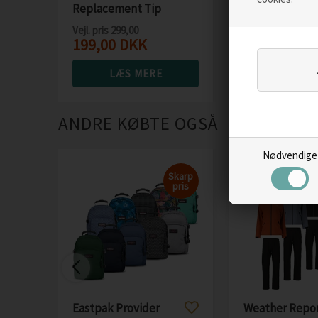
Replacement Tip
Leader
Vejl. pris
299,00
199,00
DKK
159,00
DKK
LÆS MERE
LÆS M
ANDRE KØBTE OGSÅ
Nødvendige
Skarp
pris
Eastpak Provider
Weather Repo