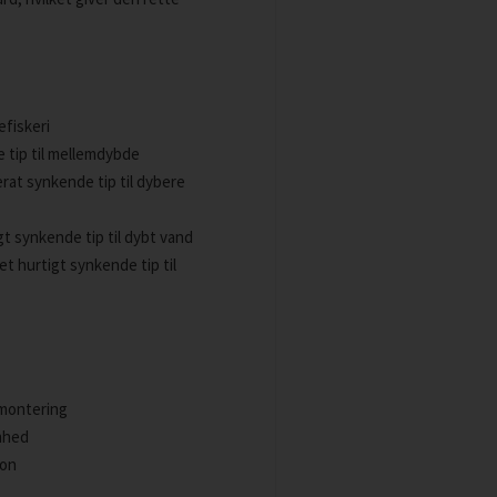
efiskeri
e tip til mellemdybde
erat synkende tip til dybere
gt synkende tip til dybt vand
et hurtigt synkende tip til
 montering
mhed
ion