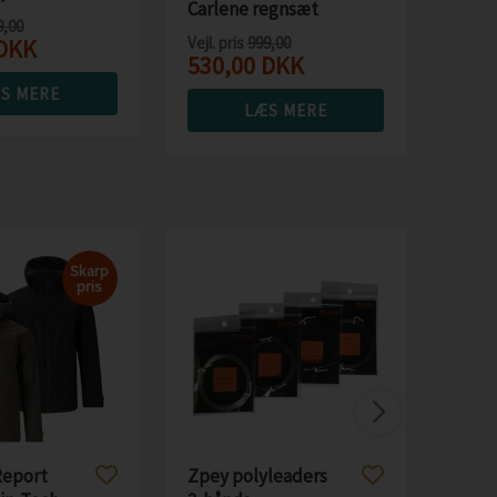
Carlene regnsæt
9,00
dame 10.000mm
Vejl. pris
999,00
DKK
530,00
DKK
S MERE
LÆS MERE
Skarp
pris
Pine
Retri
jagt
Vejl. p
780
Report
Zpey polyleaders