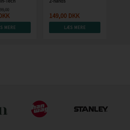
in-Tech
2-hånds
0.000mm
199,00
DKK
149,00
DKK
S MERE
LÆS MERE