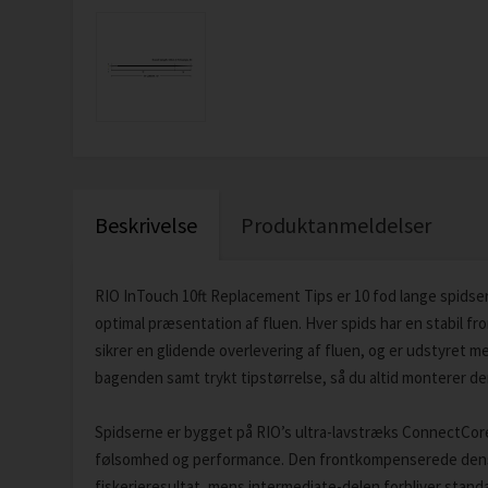
Beskrivelse
Produktanmeldelser
RIO InTouch 10ft Replacement Tips er 10 fod lange spidser ti
optimal præsentation af fluen. Hver spids har en stabil fro
sikrer en glidende overlevering af fluen, og er udstyret m
bagenden samt trykt tipstørrelse, så du altid monterer den
Spidserne er bygget på RIO’s ultra-lavstræks ConnectCor
følsomhed og performance. Den frontkompenserede densi
fiskerieresultat, mens intermediate-delen forbliver standa