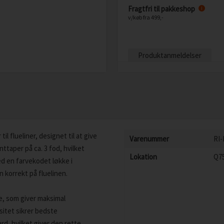
Fragtfri til pakkeshop
i
v/køb fra 499,-
Produktanmeldelser
l flueliner, designet til at give
Varenummer
RI-
nttaper på ca. 3 fod, hvilket
Lokation
Q7
ed en farvekodet løkke i
 korrekt på fluelinen.
e, som giver maksimal
tet sikrer bedste
rd, hvilket giver den rette