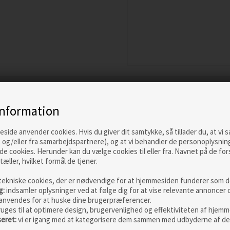
information
ide anvender cookies. Hvis du giver dit samtykke, så tillader du, at vi 
 og/eller fra samarbejdspartnere), og at vi behandler de personoplysnin
de cookies. Herunder kan du vælge cookies til eller fra. Navnet på de for
tæller, hvilket formål de tjener.
tekniske cookies, der er nødvendige for at hjemmesiden funderer som de
g:
indsamler oplysninger ved at følge dig for at vise relevante annoncer 
anvendes for at huske dine brugerpræferencer.
ruges til at optimere design, brugervenlighed og effektiviteten af hjemm
seret:
vi er igang med at kategorisere dem sammen med udbyderne af de
i
OPST Commando
OPST Co