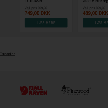
TC bukser
Gust Herre re
10.000mm
Vejl. pris
899,00
Vejl. pris
899,00
749,00
DKK
489,00
DKK
LÆS MERE
LÆS M
Trustpilot