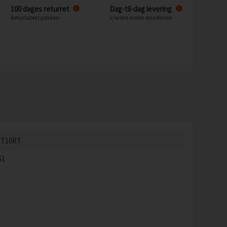
100 dages returret
Dag-til-dag levering
i
i
Returlabel i pakken
v/ordre inden deadlinen
IT10RT
51