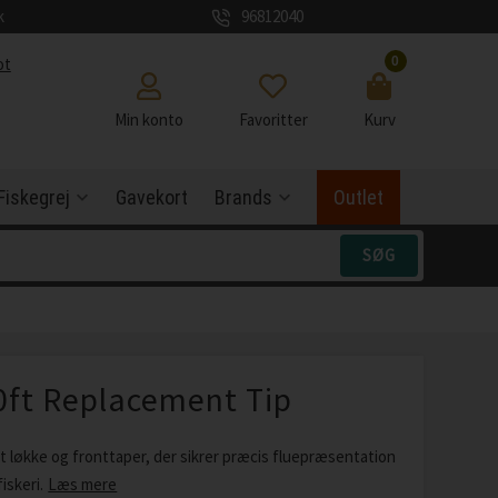
k
96812040
0
ot
Min konto
Favoritter
Kurv
Fiskegrej
Gavekort
Brands
Outlet
0ft Replacement Tip
 løkke og fronttaper, der sikrer præcis fluepræsentation
iskeri.
Læs mere