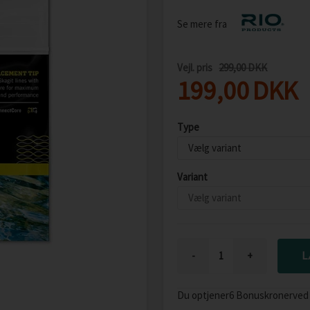
Se mere fra
Vejl. pris
299,00 DKK
199,00
DKK
Type
Variant
-
+
Du optjener
6 Bonuskroner
ved