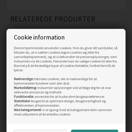
RELATEREDE PRODUKTER
Cookie information
Skarp
Skarp
pris
pris
Denne hjemmeside anvender cookies. Hvis du giver dit samtykke, så
tillader du, at vi sætter cookies (egne cookies og/eller fra
samarbejdspartnere), og at vi behandler de personoplysninger, som
indsamles via de cookies. Herunder kan du vælge cookies til eller fra.
Navnet på de forskellige typer af cookies fortæller, hvilket formål de
tjener.
Nødvendige:
tekniske cookies, der er nødvendige for at
hjemmesiden funderer som den skal.
Salomon Alphacross 5
Salomon Alphacross 5
Markedsføring:
indsamler oplysninger ved at følge dig for at vise
Men, black/black/ebony
GTX Men, black/ebony
relevante annoncer og indhold.
Funktionelle:
anvendes for at huske dine brugerpræferencer.
Statistiske:
bruges til at optimere design, brugervenlighed og
Vejl. pris
949,00
Vejl. pris
1.099,00
effektiviteten af hjemmesiden.
610,00
DKK
710,00
DKK
Ikke kategoriseret:
vi er igang med at kategorisere dem sammen
med udbyderne af de enkelte cookies.
LÆS MERE
LÆS MERE