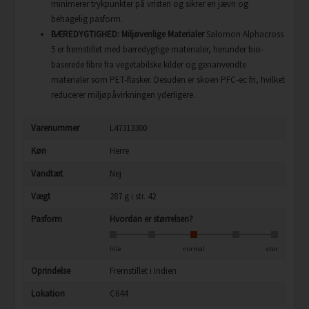
minimerer trykpunkter på vristen og sikrer en jævn og
behagelig pasform.
BÆREDYGTIGHED: Miljøvenlige Materialer
Salomon Alphacross
5 er fremstillet med bæredygtige materialer, herunder bio-
baserede fibre fra vegetabilske kilder og genanvendte
materialer som PET-flasker. Desuden er skoen PFC-ec fri, hvilket
reducerer miljøpåvirkningen yderligere.
Varenummer
L47313300
Køn
Herre
Vandtæt
Nej
Vægt
287 g i str. 42
Pasform
Hvordan er størrelsen?
lille
normal
stor
Oprindelse
Fremstillet i Indien
Lokation
C644