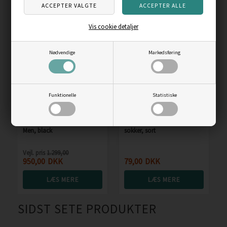
ANDRE KØBTE OGSÅ
Vis cookie detaljer
Skarp
pris
Nødvendige
Markedsføring
Funktionelle
Statistiske
Ecco Biom 2.2 Leather
Seger Merino Wool Light
Men, black
sokker, sort
Vejl. pris
1.299,00
950,00
DKK
79,00
DKK
LÆS MERE
LÆS MERE
SIDST SETE PRODUKTER