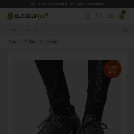
100-dages returret, returlabel medsendes
0
Forside
Fodtøj
Vandresko
Skarp
pris