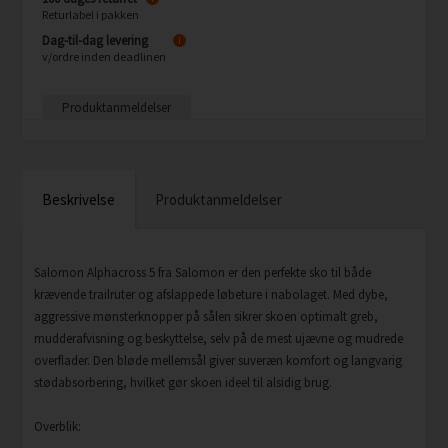
Returlabel i pakken
Dag-til-dag levering
i
v/ordre inden deadlinen
Produktanmeldelser
Beskrivelse
Produktanmeldelser
Salomon Alphacross 5 fra Salomon er den perfekte sko til både
krævende trailruter og afslappede løbeture i nabolaget. Med dybe,
aggressive mønsterknopper på sålen sikrer skoen optimalt greb,
mudderafvisning og beskyttelse, selv på de mest ujævne og mudrede
overflader. Den bløde mellemsål giver suveræn komfort og langvarig
stødabsorbering, hvilket gør skoen ideel til alsidig brug.
Overblik: