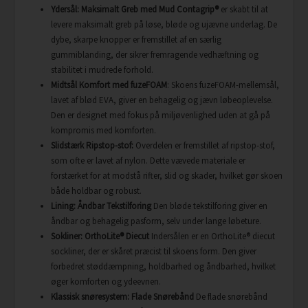
Ydersål: Maksimalt Greb med Mud Contagrip®
er skabt til at
levere maksimalt greb på løse, bløde og ujævne underlag. De
dybe, skarpe knopper er fremstillet af en særlig
gummiblanding, der sikrer fremragende vedhæftning og
stabilitet i mudrede forhold.
Midtsål Komfort med fuzeFOAM
: Skoens fuzeFOAM-mellemsål,
lavet af blød EVA, giver en behagelig og jævn løbeoplevelse.
Den er designet med fokus på miljøvenlighed uden at gå på
kompromis med komforten.
Slidstærk Ripstop-stof:
Overdelen er fremstillet af ripstop-stof,
som ofte er lavet af nylon. Dette vævede materiale er
forstærket for at modstå rifter, slid og skader, hvilket gør skoen
både holdbar og robust.
Lining: Åndbar Tekstilforing
Den bløde tekstilforing giver en
åndbar og behagelig pasform, selv under lange løbeture.
Sokliner: OrthoLite® Diecut
Indersålen er en OrthoLite® diecut
sockliner, der er skåret præcist til skoens form. Den giver
forbedret støddæmpning, holdbarhed og åndbarhed, hvilket
øger komforten og ydeevnen.
Klassisk snøresystem: Flade Snørebånd
De flade snørebånd