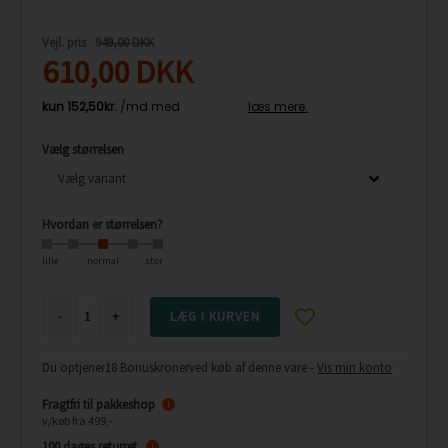
Vejl. pris
949,00 DKK
610,00
DKK
Vælg størrelsen
Hvordan er størrelsen?
lille
normal
stor
-
+
Du optjener
18 Bonuskroner
ved køb af denne vare -
Vis min konto
Fragtfri til pakkeshop
i
v/køb fra 499,-
100 dages returret
i