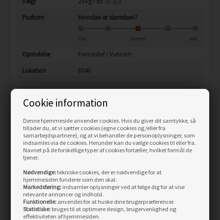
Vægt
294 g i str. 37 1/3
Pasform
Hvordan er størrelsen?
lille
normal
stor
Oprindelse
Fremstillet i Vietnam
Lokation
B840
Cookie information
RELATEREDE PRODUKTER
Denne hjemmeside anvender cookies. Hvis du giver dit samtykke, så
tillader du, at vi sætter cookies (egne cookies og/eller fra
samarbejdspartnere), og at vi behandler de personoplysninger, som
indsamles via de cookies. Herunder kan du vælge cookies til eller fra.
Skarp
Skarp
Navnet på de forskellige typer af cookies fortæller, hvilket formål de
pris
pris
tjener.
Nødvendige:
tekniske cookies, der er nødvendige for at
hjemmesiden funderer som den skal.
Markedsføring:
indsamler oplysninger ved at følge dig for at vise
relevante annoncer og indhold.
Funktionelle:
anvendes for at huske dine brugerpræferencer.
Statistiske:
bruges til at optimere design, brugervenlighed og
effektiviteten af hjemmesiden.