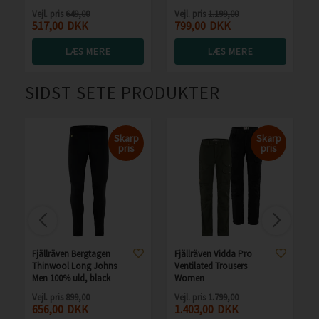
Vejl. pris
649,00
Vejl. pris
1.199,00
517,00
DKK
799,00
DKK
LÆS MERE
LÆS MERE
SIDST SETE PRODUKTER
Skarp
Skarp
pris
pris
Fjällräven Bergtagen
Fjällräven Vidda Pro
Thinwool Long Johns
Ventilated Trousers
Men 100% uld, black
Women
Vejl. pris
899,00
Vejl. pris
1.799,00
656,00
DKK
1.403,00
DKK