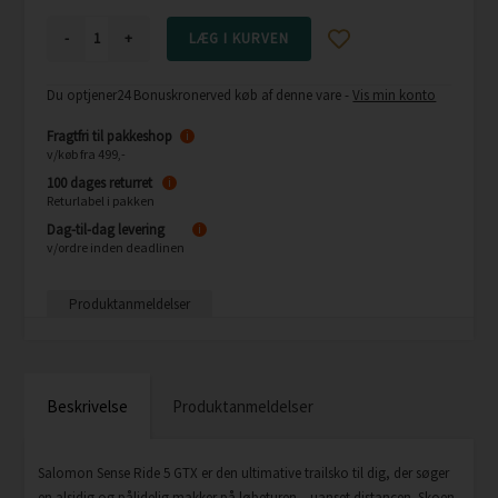
-
+
Du optjener
24 Bonuskroner
ved køb af denne vare -
Vis min konto
Fragtfri til pakkeshop
i
v/køb fra 499,-
100 dages returret
i
Returlabel i pakken
Dag-til-dag levering
i
v/ordre inden deadlinen
Produktanmeldelser
Beskrivelse
Produktanmeldelser
Salomon Sense Ride 5 GTX er den ultimative trailsko til dig, der søger
en alsidig og pålidelig makker på løbeturen – uanset distancen. Skoen