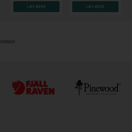
LÆS MERE
LÆS MERE
Trustpilot