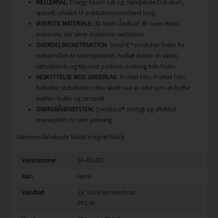
MELLEMSÅL
: Energy Foam: Let og dæmpende EVA-skum,
specielt udviklet til præstationsorienteret brug.
ØVERSTE MATERIALE:
3D Mesh: Åndbart 3D open Mesh-
materiale, der sikrer maksimal ventilation.
OVERDELSKONSTRUKTION
: SensiFit™ omslutter foden fra
mellemsålen til snøresystemet, hvilket skaber en sikker,
tætsiddende og tilpasset pasform omkring hele foden.
BESKYTTELSE MOD UNDERLAG
: Profeel Film: Profeel Film
forbedrer stabiliteten i dine skridt ved at virke som en buffer
mellem foden og terrænet.
SNØREBÅNDSSYSTEM:
Quicklace®: Hurtigt og effektivt
snøresystem til nem justering.
Salomon farvekode: black/magnet/black
Varenummer
SA-471472
Køn
Herre
Vandtæt
Ja, GoreTex membran
PFC-fri