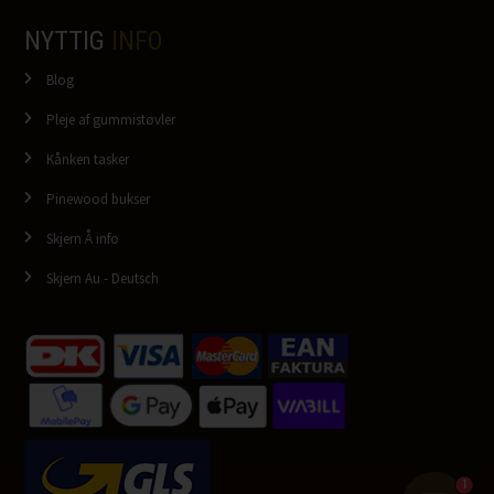
NYTTIG
INFO
Blog
Pleje af gummistøvler
Kånken tasker
Pinewood bukser
Skjern Å info
Skjern Au - Deutsch
1