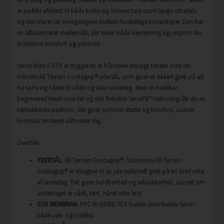
er perfekt afstemt til både korte og intense ture samt lange ultraløb,
og den klarer let overgangene mellem forskellige terræntyper. Den har
en afbalanceret mellemsål, der sikrer både dæmpning og respons for
maksimal komfort og ydeevne.
Sense Ride 5 GTX er bygget til at håndtere alsidigt terræn med sin
robuste All Terrain Contagrip®-ydersål, som giver et sikkert greb på alt
fra tørre og hårde til våde og løse underlag. Med en holdbar
Engineered Mesh-overdel og den fleksible SensiFit™-teknologi får du en
tætsiddende pasform, der giver optimal støtte og komfort, uanset
hvordan terrænet udfordrer dig.
Overblik:
YDERSÅL:
All Terrain Contagrip®: Salomons All Terrain
Contagrip® er designet til at yde optimalt greb på en bred vifte
af underlag. Det giver holdbarhed og selvsikkerhed, uanset om
underlaget er vådt, tørt, hårdt eller løst.
GTX MEMBRAN:
PFC-fri
GORE-TEX holder dine fødder tørre -
både ude- og indefra.