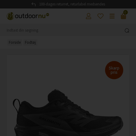
100-dages returret, returlabel medsendes
0
Forside
Fodtøj
Skarp
pris