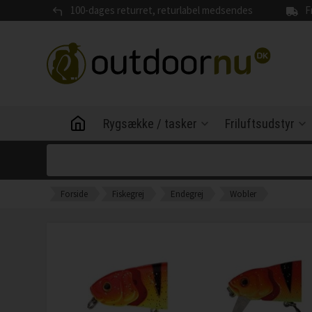
100-dages returret, returlabel medsendes
F
Rygsække / tasker
Friluftsudstyr
Forside
Fiskegrej
Endegrej
Wobler