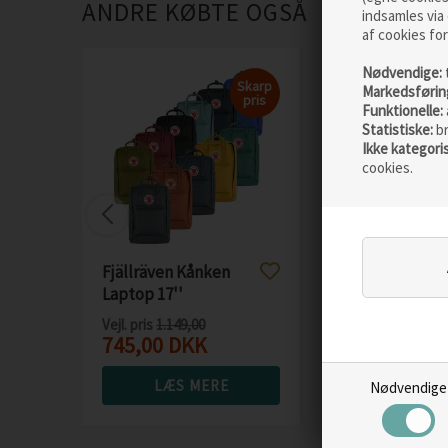
ANDRE KØBTE OGSÅ
indsamles via 
af cookies for
Nødvendige:
Skarp
Markedsførin
pris
Funktionelle:
Statistiske:
b
Ikke kategori
cookies.
Fjällräven Kånken
Fjällräven Räv
Laptop 17''
L rygsæk
Vejl. pris
1.149,00
Vejl. pris
1.099,00
745,00
DKK
776,00
DKK
LÆS MERE
LÆS M
Nødvendige