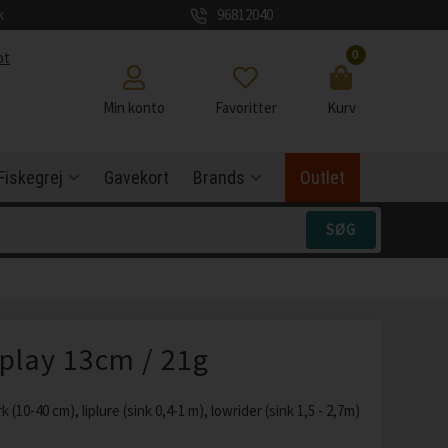
k
96812040
0
ot
Min konto
Favoritter
Kurv
Fiskegrej
Gavekort
Brands
Outlet
play 13cm / 21g
 (10-40 cm), liplure (sink 0,4-1 m), lowrider (sink 1,5 - 2,7m)