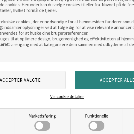
de cookies. Herunder kan du vælge cookies til eller fra. Navnet på de for
tæller, hvilket formål de tjener.
tekniske cookies, der er nødvendige for at hjemmesiden funderer som de
Skarp
Skarp
g:
indsamler oplysninger ved at følge dig for at vise relevante annoncer 
pris
pris
anvendes for at huske dine brugerpræferencer.
ruges til at optimere design, brugervenlighed og effektiviteten af hjemm
seret:
vi er igang med at kategorisere dem sammen med udbyderne af de
en 28
Fjällräven Skule 24
Fjällräve
L taske
standard
Vis cookie detaljer
Vejl. pris
799,00
Vejl. pris
84
549,00
DKK
589,00
ERE
LÆS MERE
LÆ
Markedsføring
Funktionelle