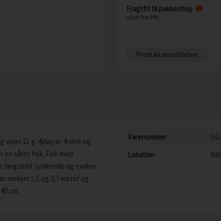
Fragtfri til pakkeshop
i
v/køb fra 499,-
Produktanmeldelser
Varenummer
SG
vejer 21 g. 4play er 4-delt og
 en såret fisk. Fisk med
Lokation
R6
e er langsomt synkende og synker
er mellem 1,5 og 2,7 meter og
 40 cm.