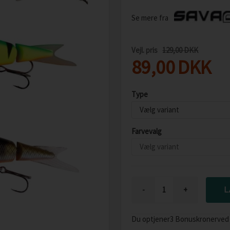
Se mere fra
Vejl. pris
129,00 DKK
89,00
DKK
Type
Farvevalg
-
+
Du optjener
3 Bonuskroner
ved