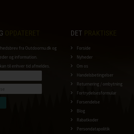
IG
OPDATERET
DET
PRAKTISKE
nyhedsbrev fra Outdoornu.dk og
Forside
heder og information.
Nyheder
kan til enhver tid afmeldes.
Om os
Handelsbetingelser
Returnering / ombytning
Fortrydelsesformular
Forsendelse
Blog
Rabatkoder
Persondatapolitik