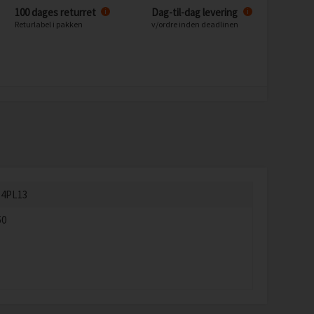
100 dages returret
Dag-til-dag levering
i
i
Returlabel i pakken
v/ordre inden deadlinen
-4PL13
50