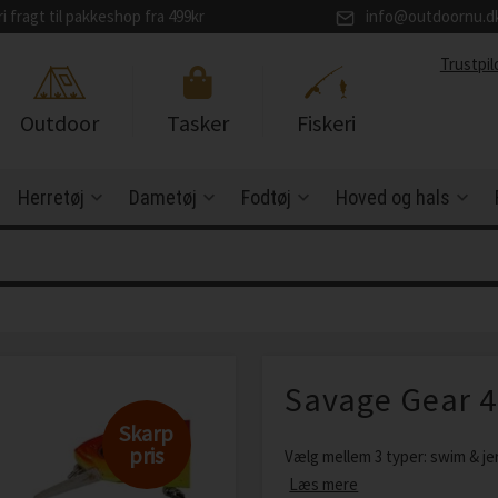
ri fragt til pakkeshop fra 499kr
info@outdoornu.d
Trustpil
Outdoor
Tasker
Fiskeri
Herretøj
Dametøj
Fodtøj
Hoved og hals
Savage Gear 4
Skarp
pris
Vælg mellem 3 typer: swim & jerk
Læs mere