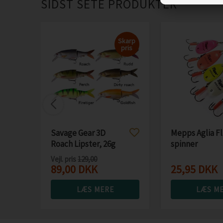
SIDST SETE PRODUKTER
Skarp
pris
Savage Gear 3D
Mepps Aglia F
Roach Lipster, 26g
spinner
Vejl. pris
129,00
89,00
DKK
25,95
DKK
LÆS MERE
LÆS M