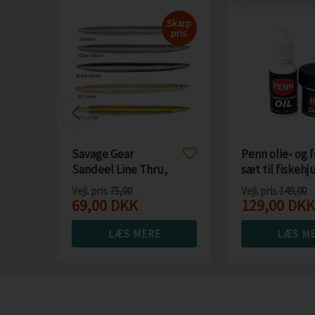
Skarp
pris
Savage Gear
Penn olie- og 
Sandeel Line Thru,
sæt til fiskehj
19g / 12,5cm
Vejl. pris
75,00
Vejl. pris
149,00
69,00
DKK
129,00
DKK
LÆS MERE
LÆS M