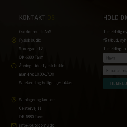
KONTAKT
OS
HOLD D
Outdoornu.dk ApS
Tilmeld dig 
Fysisk butik:
få tilbud, ny
Storegade 12
Tilmeldingen 
DK-6880 Tarm
Åbningstider fysisk butik:
man-fre: 10.00-17.30
Weekend og helligdage: lukket
Weblager og kontor:
Centervej 11
DK-6880 Tarm
info@outdoornu.dk