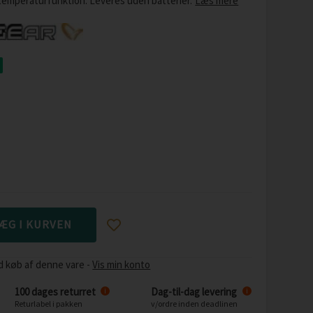
emperaturfunktion. Leveres uden batterier.
Læs mere
d køb af denne vare -
Vis min konto
100 dages returret
Dag-til-dag levering
i
i
Returlabel i pakken
v/ordre inden deadlinen