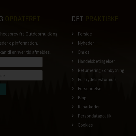
IG
OPDATERET
DET
PRAKTISKE
nyhedsbrev fra Outdoornu.dk og
Forside
heder og information.
Nyheder
kan til enhver tid afmeldes.
Om os
Handelsbetingelser
Returnering / ombytning
Fortrydelsesformular
Forsendelse
Blog
Rabatkoder
Persondatapolitik
Cookies