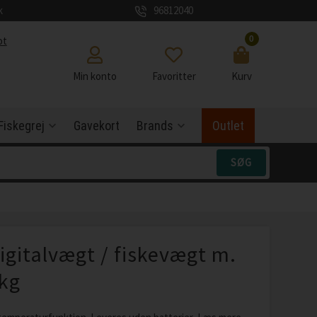
k
96812040
0
ot
Min konto
Favoritter
Kurv
Fiskegrej
Gavekort
Brands
Outlet
igitalvægt / fiskevægt m.
kg