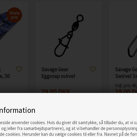
Skarp
pris
g
Savage Gear
Savage Ge
e, 50
Eggsnap svirvel
Swirvel S
m/hægte
Vejl. pris
49
29,00
DKK
39,00
D
ERE
LÆS MERE
LÆ
information
ide anvender cookies. Hvis du giver dit samtykke, så tillader du, at vi 
 og/eller fra samarbejdspartnere), og at vi behandler de personoplysnin
de cookies. Herunder kan du vælge cookies til eller fra. Navnet på de for