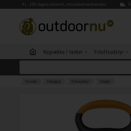
100-dages returret, returlabel medsendes
F
Rygsække / tasker
Friluftsudstyr
Forside
Fiskegrej
Fiskeudstyr
Vægte