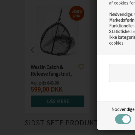
af cookies for
Skarp
Nødvendige:
pris
Markedsførin
Funktionelle:
Statistiske:
b
Ikke kategori
cookies.
Westin Catch &
Fjällräven Sku
Release fangstnet,
L taske
Large
Vejl. pris
649,00
Vejl. pris
999,00
599,00
DKK
629,00
DKK
LÆS MERE
LÆS M
Nødvendige
SIDST SETE PRODUKTER