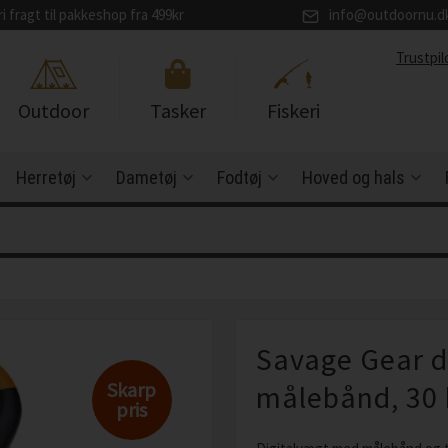
ri fragt til pakkeshop fra 499kr
info@outdoornu.d
Trustpil
Outdoor
Tasker
Fiskeri
Herretøj
Dametøj
Fodtøj
Hoved og hals
Savage Gear d
Skarp
målebånd, 30 
pris