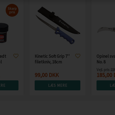
Skarp
pris
fedt
Kinetic Soft Grip 7''
Opinel s
ul
filetkniv, 18cm
No. 8
Vejl. pris
22
99,00
DKK
185,00
ERE
LÆS MERE
LÆ