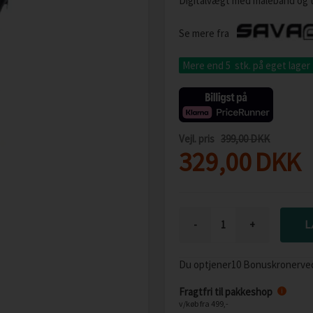
Digitalvægt med målebånd og t
Se mere fra
Mere end 5 stk.
på eget lager
Vejl. pris
399,00 DKK
329,00
DKK
-
+
Du optjener
10 Bonuskroner
ve
Fragtfri til pakkeshop
i
v/køb fra 499,-