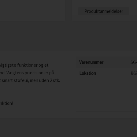
Produktanmeldelser
Varenummer
SG
igtigste funktioner og et
pund. Vægtens præcision er på
Lokation
R6
t smart stofeui, men uden 2 stk.
nktion!