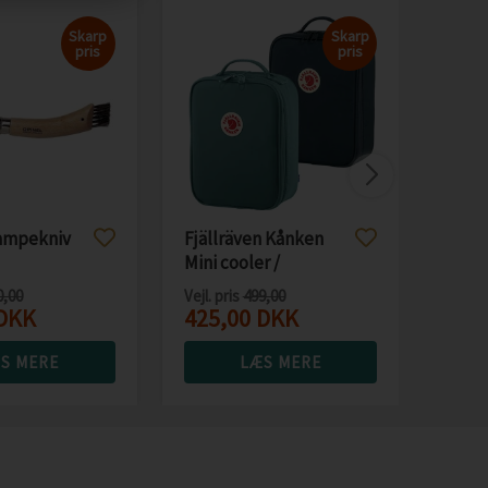
Skarp
Skarp
pris
pris
Zebc
Perl
"gum
25,
vampekniv
Fjällräven Kånken
Mini cooler /
køletaske
0,00
Vejl. pris
499,00
DKK
425,00
DKK
S MERE
LÆS MERE