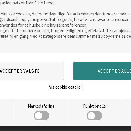
tæller, hvilket formål de tjener.
Skarp
Skarp
tekniske cookies, der er nødvendige for at hjemmesiden funderer som de
pris
pris
g:
indsamler oplysninger ved at følge dig for at vise relevante annoncer 
anvendes for at huske dine brugerpræferencer.
ruges til at optimere design, brugervenlighed og effektiviteten af hjemm
seret:
vi er igang med at kategorisere dem sammen med udbyderne af de
le 28
Fjällräven Kånken
Fjällräve
Mini 7L
L rygsæk
Vejl. pris
749,00
Vejl. pris
1.
535,00
DKK
776,00
Vis cookie detaljer
ERE
LÆS MERE
LÆ
Markedsføring
Funktionelle