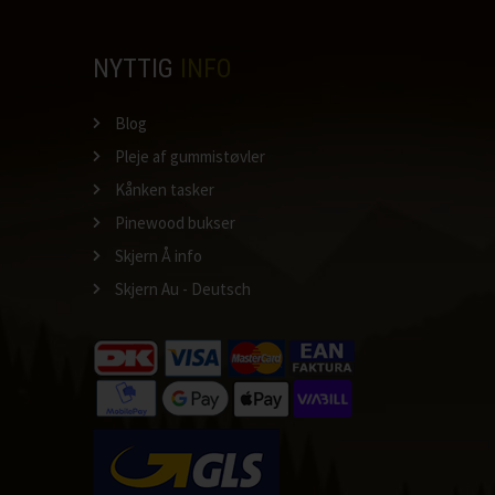
NYTTIG
INFO
Blog
Pleje af gummistøvler
Kånken tasker
Pinewood bukser
Skjern Å info
Skjern Au - Deutsch