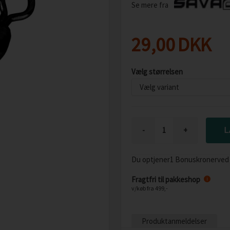
Se mere fra
29,00
DKK
Vælg størrelsen
-
+
Du optjener
1 Bonuskroner
ved
Fragtfri til pakkeshop
i
v/køb fra 499,-
Produktanmeldelser