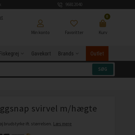
k
96812040
0
ot
Min konto
Favoritter
Kurv
Fiskegrej
Gavekort
Brands
Outlet
ggsnap svirvel m/hægte
 brudstyrke ift. størrelsen.
Læs mere