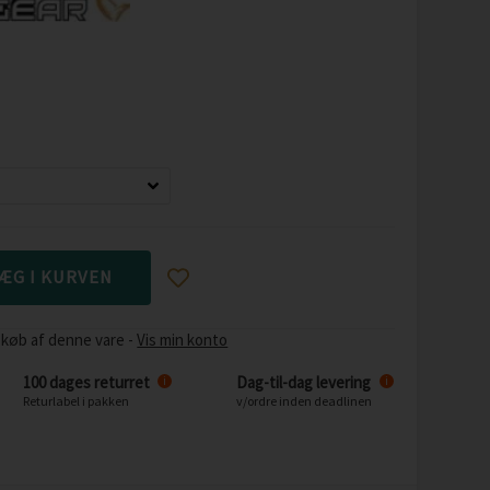
 køb af denne vare -
Vis min konto
100 dages returret
Dag-til-dag levering
i
i
Returlabel i pakken
v/ordre inden deadlinen