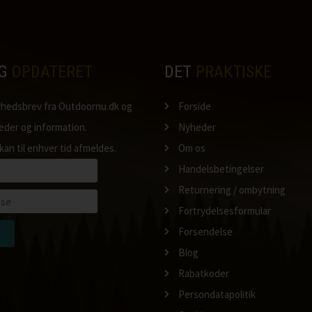
IG
OPDATERET
DET
PRAKTISKE
nyhedsbrev fra Outdoornu.dk og
Forside
heder og information.
Nyheder
kan til enhver tid afmeldes.
Om os
Handelsbetingelser
Returnering / ombytning
Fortrydelsesformular
Forsendelse
Blog
Rabatkoder
Persondatapolitik