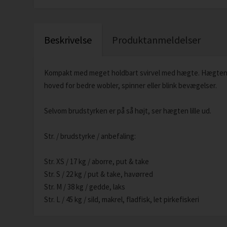
Beskrivelse
Produktanmeldelser
Kompakt med meget holdbart svirvel med hægte. Hægten 
hoved for bedre wobler, spinner eller blink bevægelser.
Selvom brudstyrken er på så højt, ser hægten lille ud.
Str. / brudstyrke / anbefaling:
Str. XS / 17 kg / aborre, put & take
Str. S / 22 kg / put & take, havørred
Str. M / 38 kg / gedde, laks
Str. L / 45 kg / sild, makrel, fladfisk, let pirkefiskeri