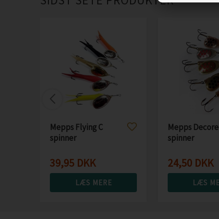
SIDST SETE PRODUKTER
Mepps Flying C
Mepps Decore
spinner
spinner
39,95
DKK
24,50
DKK
LÆS MERE
LÆS M