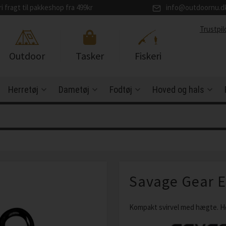
ri fragt til pakkeshop fra 499kr
info@outdoornu.d
Trustpil
Outdoor
Tasker
Fiskeri
Herretøj
Dametøj
Fodtøj
Hoved og hals
Savage Gear E
Kompakt svirvel med hægte. Høj