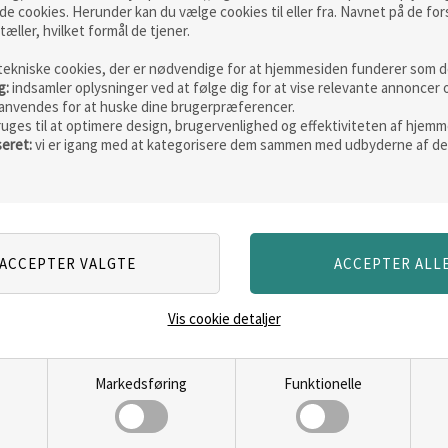
de cookies. Herunder kan du vælge cookies til eller fra. Navnet på de for
tæller, hvilket formål de tjener.
tekniske cookies, der er nødvendige for at hjemmesiden funderer som de
g:
indsamler oplysninger ved at følge dig for at vise relevante annoncer 
anvendes for at huske dine brugerpræferencer.
ruges til at optimere design, brugervenlighed og effektiviteten af hjemm
seret:
vi er igang med at kategorisere dem sammen med udbyderne af de
Mepps Aglia Furia
Owner Ka
ment
spinner, "tyskeren"
Vejl. pris
29,95
Vis cookie detaljer
42,95
DKK
29,00
D
ERE
LÆS MERE
LÆ
Markedsføring
Funktionelle