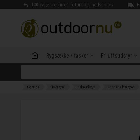
100-dages returret, returlabel medsendes
F
Rygsække / tasker
Friluftsudstyr
Forside
Fiskegrej
Fiskeudstyr
Svirvler / hægter