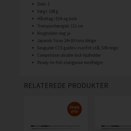
Dele: 2
Vægt: 108 g
Håndtag i EVA og kork
Transportlængde: 111 cm
Krogholder ring: ja
Japansk Toray 24+30-tons klinge
Seaguide CCS guides i rustfrit stål, SIN ringe
Competition double-lock hjulholder
Ready-to-fish stangpose medfølger
RELATEREDE PRODUKTER
Skarp
pris