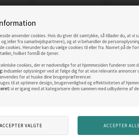
information
G2
Savage Gear SG2
Savage Ge
ide anvender cookies. Hvis du giver dit samtykke, så tillader du, at vi 
''
Medium Game 8'3''
Power Gam
 og/eller fra samarbejdspartnere), og at vi behandler de personoplysnin
elt
fod 7-23 g, 2-delt
fod 70-130
de cookies. Herunder kan du vælge cookies til eller fra. Navnet på de for
Vejl. pris
689,00
tæller, hvilket formål de tjener.
684,00
DKK
789,00
tekniske cookies, der er nødvendige for at hjemmesiden funderer som de
ERE
LÆS MERE
LÆ
g:
indsamler oplysninger ved at følge dig for at vise relevante annoncer 
anvendes for at huske dine brugerpræferencer.
ruges til at optimere design, brugervenlighed og effektiviteten af hjemm
seret:
vi er igang med at kategorisere dem sammen med udbyderne af de
Skarp
Skarp
pris
pris