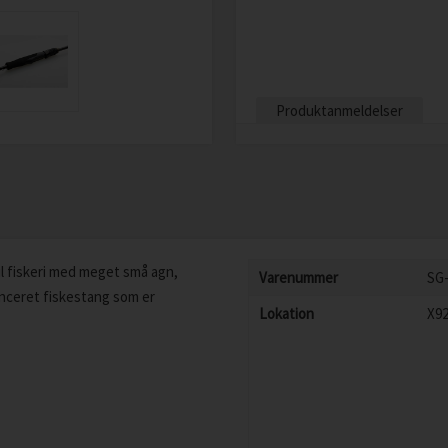
Produktanmeldelser
il fiskeri med meget små agn,
Varenummer
SG
lanceret fiskestang som er
Lokation
X9