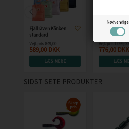
Nødvendige
Fjällräven Kånken
Fjällräven Räv
standard
L rygsæk
Vejl. pris
849,00
Vejl. pris
1.099,00
589,00
DKK
776,00
DKK
LÆS MERE
LÆS M
SIDST SETE PRODUKTER
Skarp
pris