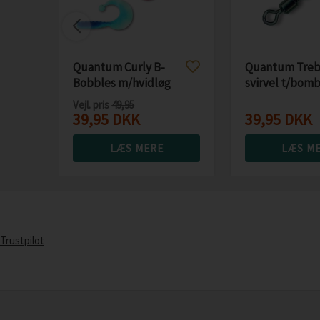
Quantum Curly B-
Quantum Treb
Bobbles m/hvidløg
svirvel t/bom
Vejl. pris
49,95
39,95
DKK
39,95
DKK
LÆS MERE
LÆS M
Trustpilot