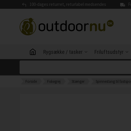
100-dages returret, returlabel medsendes
F
Rygsække / tasker
Friluftsudstyr
Forside
Fiskegrej
Stænger
Spinnestang til fastspo