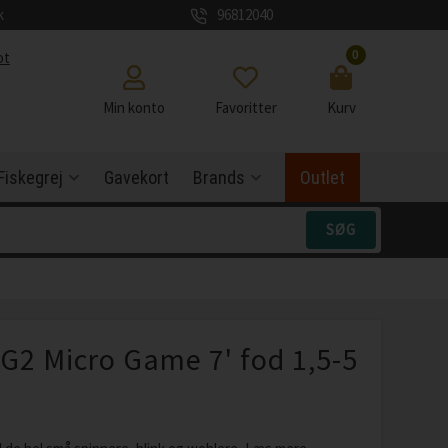
k
96812040
0
ot
Min konto
Favoritter
Kurv
Fiskegrej
Gavekort
Brands
Outlet
G2 Micro Game 7' fod 1,5-5