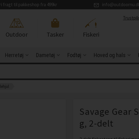
ri fragt til pakkeshop fra 499kr
info@outdoornu.d
Trustpil
Outdoor
Tasker
Fiskeri
Herretøj
Dametøj
Fodtøj
Hoved og hals
lehjul
Savage Gear S
g, 2-delt