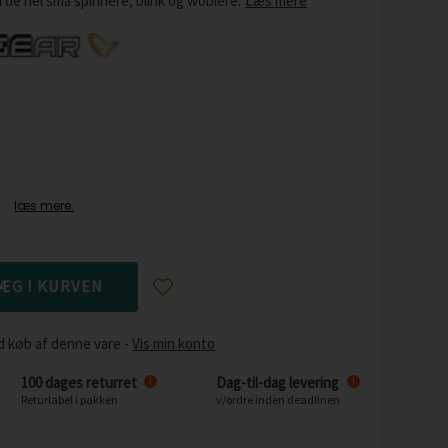
ed de hel små spinnere, blink og woblere.
Læs mere
d køb af denne vare -
Vis min konto
100 dages returret
Dag-til-dag levering
i
i
Returlabel i pakken
v/ordre inden deadlinen