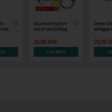
le
Quantum Krypton
Owner En
barda
put & take forfang
widegap m
m/fjede, 250cm
25,00
DKK
29,95
D
ERE
LÆS MERE
LÆ