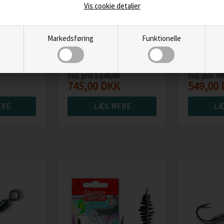
Vis cookie detaljer
Markedsføring
Funktionelle
en 28
Fjällräven Kånken
Fjällräven
Laptop 17''
L taske
Vejl. pris
1.149,00
Vejl. pris
79
745,00
DKK
549,00
ERE
LÆS MERE
LÆ