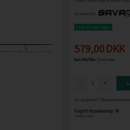
2-delt fiskestang til fiskeri m
Se mere fra
2 stk.
på eget lager
579,00
DKK
-
+
Du optjener
17 Bonuskroner
ve
Fragtfri til pakkeshop
i
v/køb fra 499,-