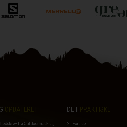
IG
OPDATERET
DET
PRAKTISKE
nyhedsbrev fra Outdoornu.dk og
Forside