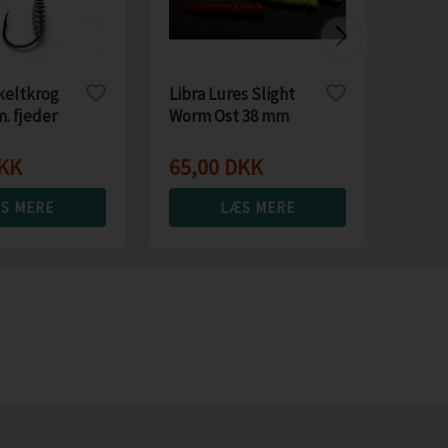
29,
keltkrog
Libra Lures Slight
. fjeder
Worm Ost 38 mm
KK
65,00
DKK
S MERE
LÆS MERE