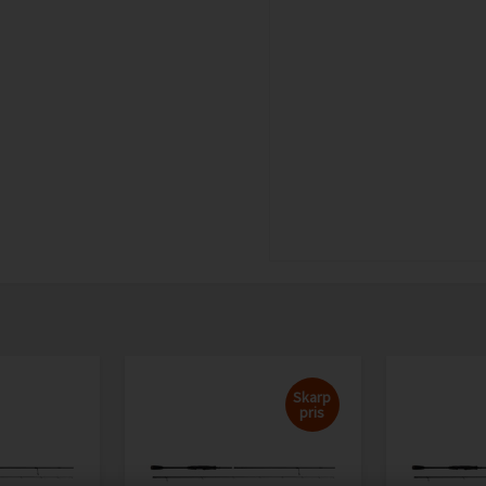
Skarp
pris