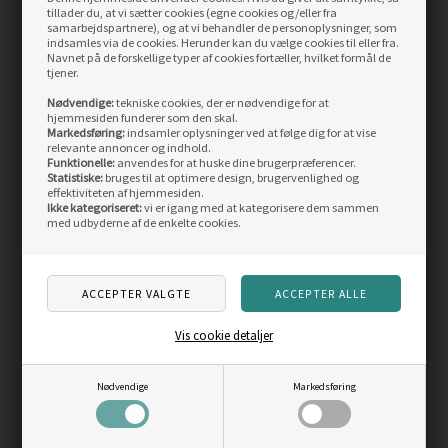
tillader du, at vi sætter cookies (egne cookies og/eller fra
LÆS MERE
LÆS MERE
samarbejdspartnere), og at vi behandler de personoplysninger, som
indsamles via de cookies. Herunder kan du vælge cookies til eller fra.
Navnet på de forskellige typer af cookies fortæller, hvilket formål de
tjener.
SIDST SETE PRODUKTER
Nødvendige:
tekniske cookies, der er nødvendige for at
hjemmesiden funderer som den skal.
Markedsføring:
indsamler oplysninger ved at følge dig for at vise
Skarp
Skarp
relevante annoncer og indhold.
pris
pris
Funktionelle:
anvendes for at huske dine brugerpræferencer.
Statistiske:
bruges til at optimere design, brugervenlighed og
effektiviteten af hjemmesiden.
Ikke kategoriseret:
vi er igang med at kategorisere dem sammen
med udbyderne af de enkelte cookies.
Savage Gear Flip Wallet
Savage Gear Sandeel
Rig & Lure mappe
Line Thru, 19g / 12,5cm
Vis cookie detaljer
Vejl. pris
119,00
Vejl. pris
75,00
99,00
DKK
69,00
DKK
Nødvendige
Markedsføring
LÆS MERE
LÆS MERE