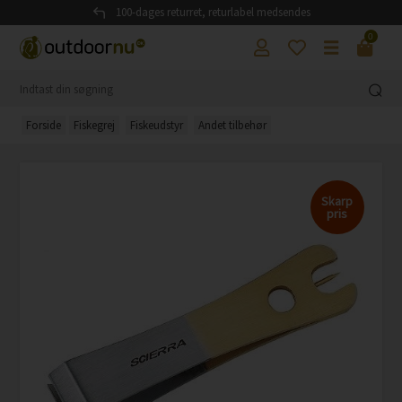
100-dages returret, returlabel medsendes
0
Forside
Fiskegrej
Fiskeudstyr
Andet tilbehør
Skarp
pris