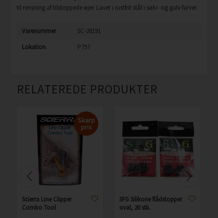
til rensning af tilstoppede øjer. Lavet i rustfrit stål i sølv- og gulv farver.
Varenummer
SC-28191
Lokation
P757
RELATEREDE PRODUKTER
Skarp
pris
Scierra Line Clipper
SFG Silikone flådstopper
Combo Tool
oval, 20 stk.