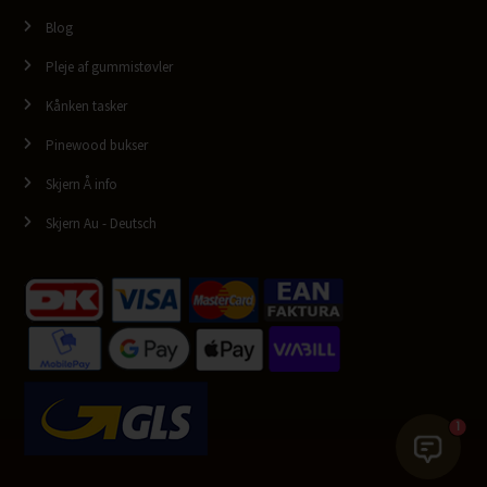
Blog
Pleje af gummistøvler
Kånken tasker
Pinewood bukser
Skjern Å info
Skjern Au - Deutsch
1