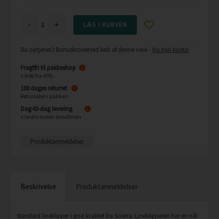
-
+
Du optjener
2 Bonuskroner
ved køb af denne vare -
Vis min konto
Fragtfri til pakkeshop
i
v/køb fra 499,-
100 dages returret
i
Returlabel i pakken
Dag-til-dag levering
i
v/ordre inden deadlinen
Produktanmeldelser
Beskrivelse
Produktanmeldelser
Standard lineklipper i god kvalitet fra Scierra. Lineklipperen har en nål