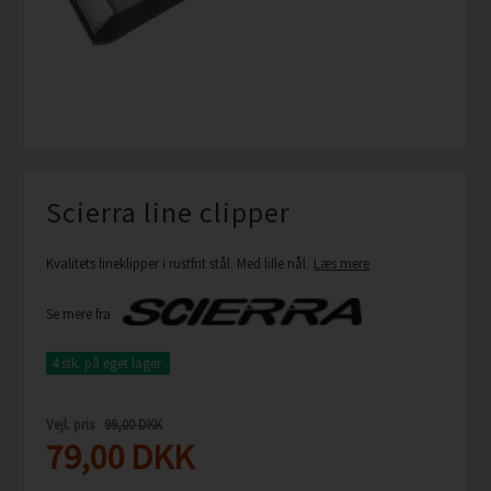
Scierra line clipper
Kvalitets lineklipper i rustfrit stål. Med lille nål.
Læs mere
Se mere fra
4 stk.
på eget lager
Vejl. pris
99,00 DKK
79,00
DKK