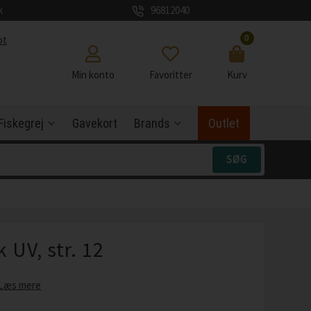
k
96812040
0
ot
Min konto
Favoritter
Kurv
Fiskegrej
Gavekort
Brands
Outlet
 UV, str. 12
Læs mere