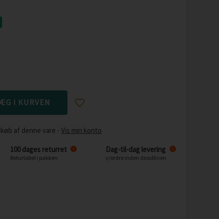
 køb af denne vare -
Vis min konto
100 dages returret
Dag-til-dag levering
i
i
Returlabel i pakken
v/ordre inden deadlinen