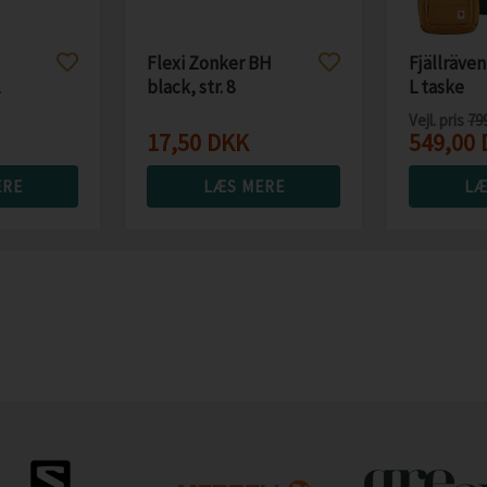
Flexi Zonker BH
Fjällräven
black, str. 8
L taske
Vejl. pris
79
17,50
DKK
549,00
ERE
LÆS MERE
LÆ