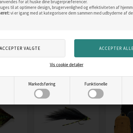
anvendes for at huske dine brugerpræferencer.
ruges til at optimere design, brugervenlighed og effektiviteten af hjemm
seret:
vi er igang med at kategorisere dem sammen med udbyderne af de
Ecco Offroad Andes
ingle
Weather 
II Nubuck, black
Carlene r
Vejl. pris
999,00
dame 10.
Vejl. pris
99
649,00
DKK
530,00
LÆS MERE
ERE
LÆ
Vis cookie detaljer
Markedsføring
Funktionelle