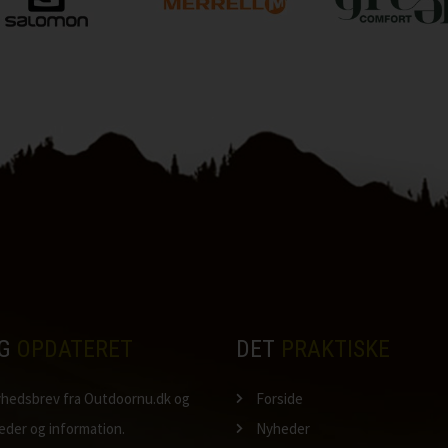
IG
OPDATERET
DET
PRAKTISKE
nyhedsbrev fra Outdoornu.dk og
Forside
heder og information.
Nyheder