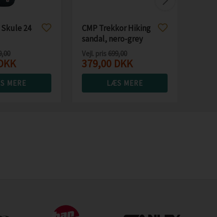
 Skule 24
CMP Trekkor Hiking
sandal, nero-grey
9,00
Vejl. pris
699,00
DKK
379,00
DKK
S MERE
LÆS MERE