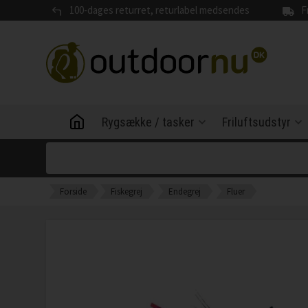
100-dages returret, returlabel medsendes
F
Rygsække / tasker
Friluftsudstyr
Forside
Fiskegrej
Endegrej
Fluer