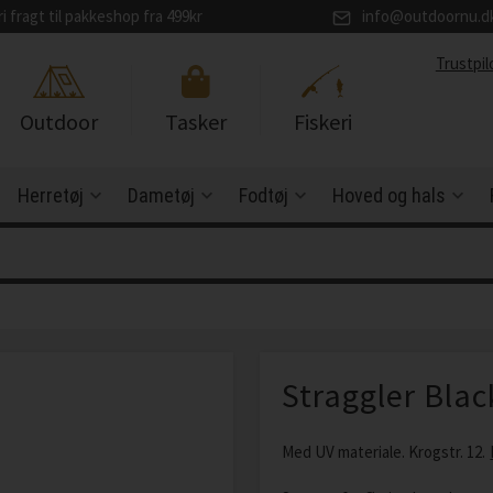
ri fragt til pakkeshop fra 499kr
info@outdoornu.d
Trustpil
Outdoor
Tasker
Fiskeri
Herretøj
Dametøj
Fodtøj
Hoved og hals
Straggler Black
Med UV materiale. Krogstr. 12.