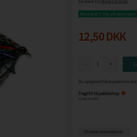
Se mere fra
Øvrige brands
Mere end 5 stk.
på eget lager
12,50
DKK
-
+
Du optjener
0 Bonuskroner
ved
Fragtfri til pakkeshop
i
v/køb fra 499,-
Produktanmeldelser