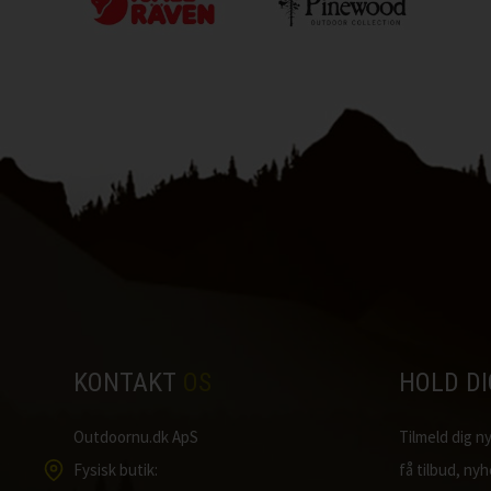
KONTAKT
OS
HOLD D
Outdoornu.dk ApS
Tilmeld dig 
Fysisk butik:
få tilbud, ny