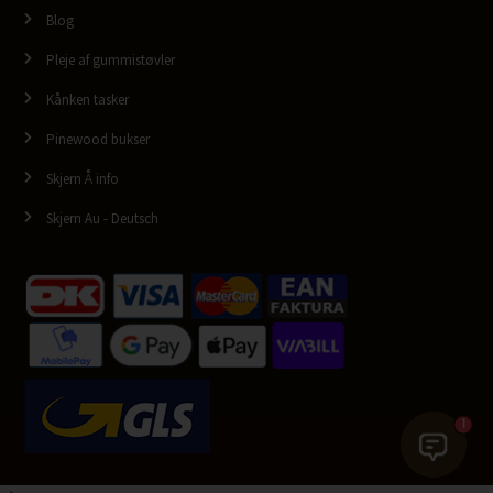
Blog
Pleje af gummistøvler
Kånken tasker
Pinewood bukser
Skjern Å info
Skjern Au - Deutsch
1