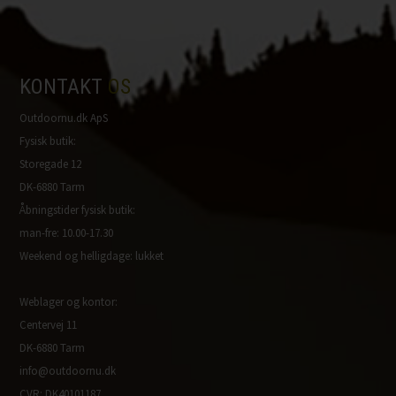
KONTAKT
OS
Outdoornu.dk ApS
Fysisk butik:
Storegade 12
DK-6880 Tarm
Åbningstider fysisk butik:
man-fre: 10.00-17.30
Weekend og helligdage: lukket
Weblager og kontor:
Centervej 11
DK-6880 Tarm
info@outdoornu.dk
CVR: DK40101187