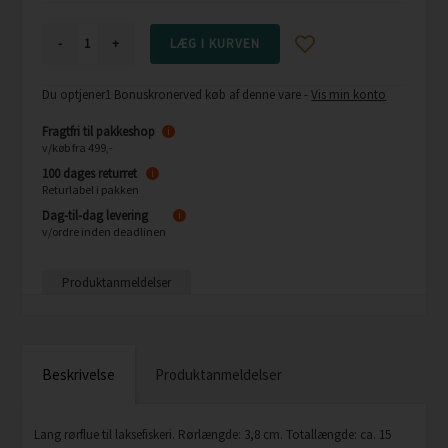
-
+
Du optjener
1 Bonuskroner
ved køb af denne vare -
Vis min konto
Fragtfri til pakkeshop
i
v/køb fra 499,-
100 dages returret
i
Returlabel i pakken
Dag-til-dag levering
i
v/ordre inden deadlinen
Produktanmeldelser
Beskrivelse
Produktanmeldelser
Lang rørflue til laksefiskeri. Rørlængde: 3,8 cm. Totallængde: ca. 15