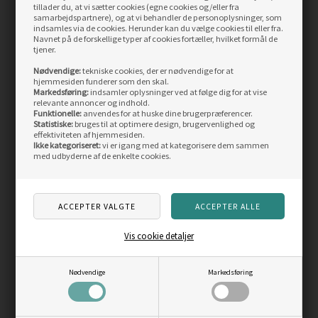
tillader du, at vi sætter cookies (egne cookies og/eller fra
LÆS MERE
LÆS MERE
samarbejdspartnere), og at vi behandler de personoplysninger, som
indsamles via de cookies. Herunder kan du vælge cookies til eller fra.
Navnet på de forskellige typer af cookies fortæller, hvilket formål de
SIDST SETE PRODUKTER
tjener.
Nødvendige:
tekniske cookies, der er nødvendige for at
hjemmesiden funderer som den skal.
Markedsføring:
indsamler oplysninger ved at følge dig for at vise
relevante annoncer og indhold.
Funktionelle:
anvendes for at huske dine brugerpræferencer.
Statistiske:
bruges til at optimere design, brugervenlighed og
effektiviteten af hjemmesiden.
Ikke kategoriseret:
vi er igang med at kategorisere dem sammen
med udbyderne af de enkelte cookies.
Black monkey, rørflue
Super snaelda
conehead, rørflue
Vis cookie detaljer
29,95
DKK
39,50
DKK
Nødvendige
Markedsføring
LÆS MERE
LÆS MERE