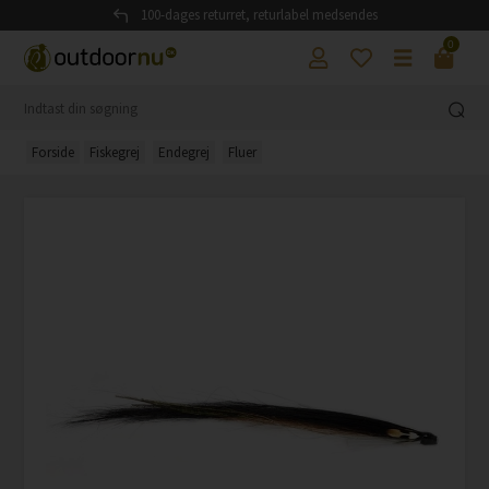
100-dages returret, returlabel medsendes
0
Forside
Fiskegrej
Endegrej
Fluer