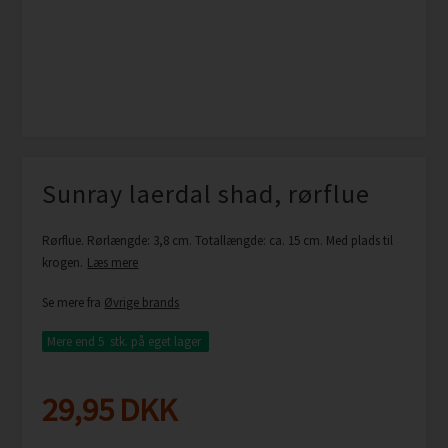
Sunray laerdal shad, rørflue
Rørflue. Rørlængde: 3,8 cm. Totallængde: ca. 15 cm. Med plads til
krogen.
Læs mere
Se mere fra
Øvrige brands
Mere end 5 stk.
på eget lager
29,95
DKK