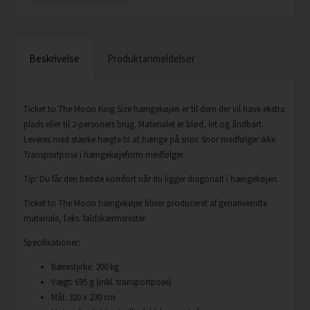
Beskrivelse
Produktanmeldelser
Ticket to The Moon King Size hængekøjen er til dem der vil have ekstra
plads eller til 2-personers brug. Materialet er blød, let og åndbart.
Leveres med stærke hægte til at hænge på snor. Snor medfølger ikke.
Transportpose i hængekøjeform medfølger.
Tip: Du får den bedste komfort når du ligger diagonalt i hængekøjen.
Ticket to The Moon hængekøjer bliver produceret af genanvendte
materiale, f.eks. faldskærmsrester.
Specifikationer:
Bærestyrke: 200 kg
Vægt: 695 g (inkl. transportpose)
Mål: 320 x 230 cm