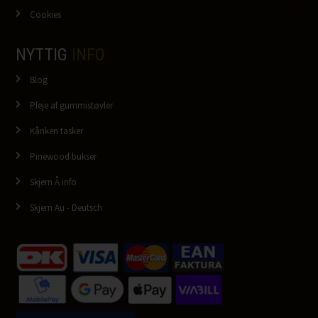
Cookies
NYTTIG
INFO
Blog
Pleje af gummistøvler
Kånken tasker
Pinewood bukser
Skjern Å info
Skjern Au - Deutsch