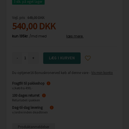
3 stk.
på eget lager
Vejl. pris
649,00 DKK
540,00
DKK
-
+
Du optjener
16 Bonuskroner
ved køb af denne vare -
Vis min konto
Fragtfri til pakkeshop
i
v/køb fra 499,-
100 dages returret
i
Returlabel i pakken
Dag-til-dag levering
i
v/ordre inden deadlinen
Produktanmeldelser