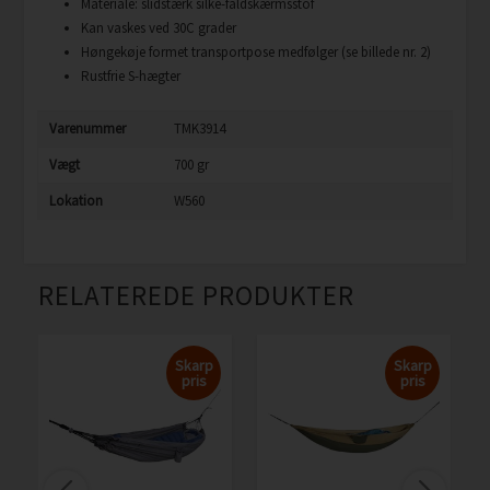
Materiale: slidstærk silke-faldskærmsstof
Kan vaskes ved 30C grader
Høngekøje formet transportpose medfølger (se billede nr. 2)
Rustfrie S-hægter
Varenummer
TMK3914
Vægt
700 gr
Lokation
W560
RELATEREDE PRODUKTER
Skarp
Skarp
pris
pris