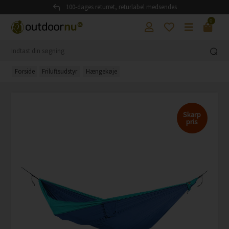
100-dages returret, returlabel medsendes
0
Forside
Friluftsudstyr
Hængekøje
Skarp
pris