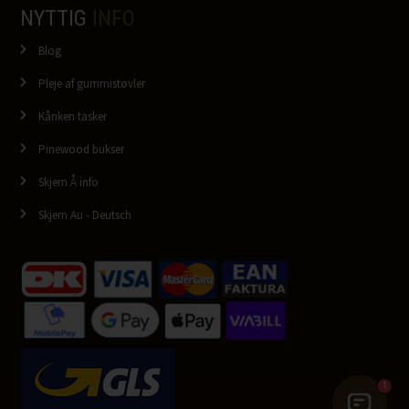
NYTTIG
INFO
Blog
Pleje af gummistøvler
Kånken tasker
Pinewood bukser
Skjern Å info
Skjern Au - Deutsch
1