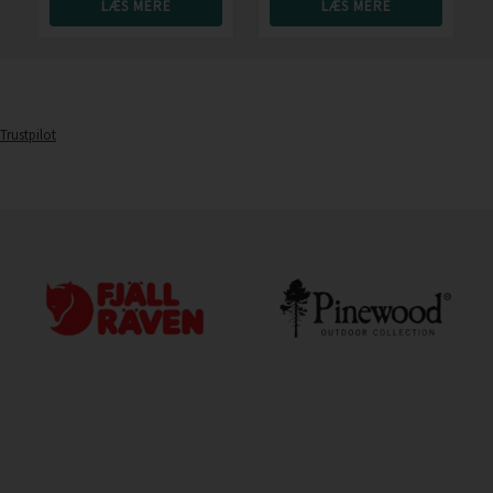
LÆS MERE
LÆS MERE
Trustpilot