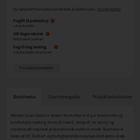
Du optjener
9 Bonuskroner
ved køb af denne vare -
Vis min konto
Fragtfri til pakkeshop
i
v/køb fra 499,-
100 dages returret
i
Returlabel i pakken
Dag-til-dag levering
i
v/ordre inden deadlinen
Produktanmeldelser
Beskrivelse
Størrelsesguide
Produktanmeldelser
Whistler Avian Outdoor Stretch Shorts Men er et par funktionelle og
komfortable trekking-shorts til mænd, designet i en sporty og
moderne stil inspireret af skandinavisk outdoor-mode. Shortsene er
lavet i et let, åndbart og hurtigttørrende materiale med ekstra stræk