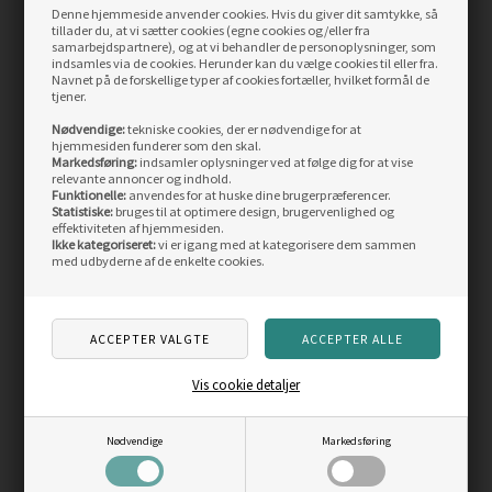
Functional Shirt Men
Shorts Men
Denne hjemmeside anvender cookies. Hvis du giver dit samtykke, så
tillader du, at vi sætter cookies (egne cookies og/eller fra
samarbejdspartnere), og at vi behandler de personoplysninger, som
Vejl. pris
399,00
Vejl. pris
1.199,00
indsamles via de cookies. Herunder kan du vælge cookies til eller fra.
275,00
DKK
821,00
DKK
Navnet på de forskellige typer af cookies fortæller, hvilket formål de
tjener.
LÆS MERE
LÆS MERE
Nødvendige:
tekniske cookies, der er nødvendige for at
hjemmesiden funderer som den skal.
Markedsføring:
indsamler oplysninger ved at følge dig for at vise
ANDRE KØBTE OGSÅ
relevante annoncer og indhold.
Funktionelle:
anvendes for at huske dine brugerpræferencer.
Statistiske:
bruges til at optimere design, brugervenlighed og
effektiviteten af hjemmesiden.
Ikke kategoriseret:
vi er igang med at kategorisere dem sammen
Skarp
Skarp
med udbyderne af de enkelte cookies.
pris
pris
Vis cookie detaljer
Ecco ULT TRN Tex Mid
Ecco Multi-Vent GTX
Nødvendige
Markedsføring
Waterproof Men, black
Leather/Tex Men, black