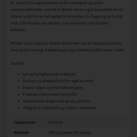
for optimal bevægelsesfrihed under vandreture og andre
udendørsaktiviteter. Hermed er Stretch Shorts også de perfekte shorts
til ferier sydpå for en behagelig fornemmelse om dagen og en hurtig
vask i håndvasken om aftenen, hvis det kniber med pladsen i
kufferten.
Whistler Avian Outdoor Stretch Shorts Men har en afslappet pasform
med elastisk linning, bæltestropper og praktiske lynlåslommer i siden.
Overblik:
Let og hurtigttørrende materiale
Åndbart og strækbart stof for øget komfort
Elastik i taljen og med bæltestropper
Praktiske sidelommer med lynlås
Skandinavisk design med sporty pasform
Velegnet til både fritid og outdoor-aktiviteter
Varenummer
W201169
Materiale
92% polyester, 8% elastan