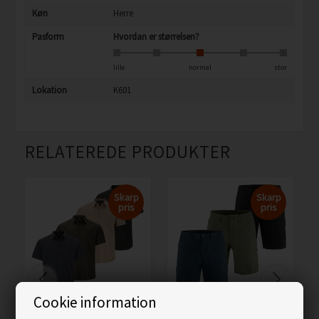
Køn
Herre
Pasform
Hvordan er størrelsen?
lille
normal
stor
Lokation
K601
RELATEREDE PRODUKTER
Skarp
Skarp
pris
pris
Cookie information
Whistler Jeromy
Fjällräven Hybrid Trail