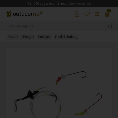
100-dages returret, returlabel medsendes
0
Forside
Fiskegrej
Endegrej
Fladfiskeforfang