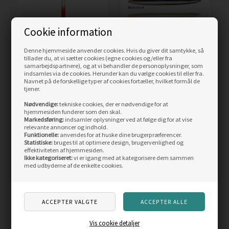
Cookie information
Denne hjemmeside anvender cookies. Hvis du giver dit samtykke, så
Kinetic Depth Diver pirk
Savage Gear Sandeel
tillader du, at vi sætter cookies (egne cookies og/eller fra
samarbejdspartnere), og at vi behandler de personoplysninger, som
300gr, pearl/red
Line Thru, 19g / 12,5cm
indsamles via de cookies. Herunder kan du vælge cookies til eller fra.
Navnet på de forskellige typer af cookies fortæller, hvilket formål de
Vejl. pris
75,00
tjener.
49,50
DKK
69,00
DKK
Nødvendige:
tekniske cookies, der er nødvendige for at
hjemmesiden funderer som den skal.
LÆS MERE
LÆS MERE
Markedsføring:
indsamler oplysninger ved at følge dig for at vise
relevante annoncer og indhold.
Funktionelle:
anvendes for at huske dine brugerpræferencer.
SIDST SETE PRODUKTER
Statistiske:
bruges til at optimere design, brugervenlighed og
effektiviteten af hjemmesiden.
Ikke kategoriseret:
vi er igang med at kategorisere dem sammen
med udbyderne af de enkelte cookies.
Vis cookie detaljer