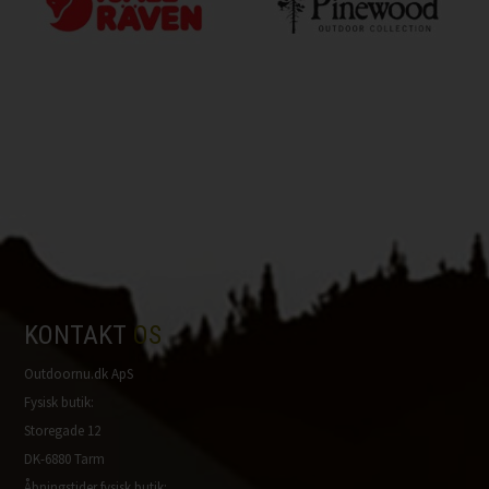
KONTAKT
OS
Outdoornu.dk ApS
Fysisk butik:
Storegade 12
DK-6880 Tarm
Åbningstider fysisk butik: