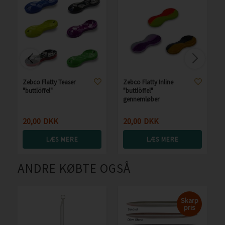
Zebco Flatty Teaser
Zebco Flatty Inline
"buttlöffel"
"buttlöffel"
gennemløber
20,00
DKK
20,00
DKK
LÆS MERE
LÆS MERE
ANDRE KØBTE OGSÅ
Skarp
pris