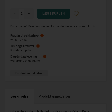
-
+
Du optjener
1 Bonuskroner
ved køb af denne vare -
Vis min konto
Fragtfri til pakkeshop
i
v/køb fra 499,-
100 dages returret
i
Returlabel i pakken
Dag-til-dag levering
i
v/ordre inden deadlinen
Produktanmeldelser
Beskrivelse
Produktanmeldelser
God kvalitets forfang til fladfisk / surfcasting fra Zebco. Dette