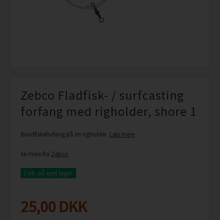
Zebco Fladfisk- / surfcasting
forfang med righolder, shore 1
Bundfiskeforfang på en righolder.
Læs mere
Se mere fra
Zebco
2 stk.
på eget lager
25,00
DKK