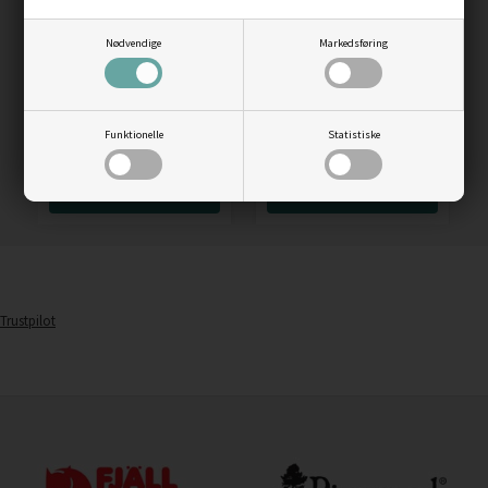
Nødvendige
Markedsføring
Zebco Fladfisk- /
Kinetic Sabiki Pro Rig
surfcasting forfang med
sort/rød 60 g
righolder, nr. 7
Funktionelle
Statistiske
25,00
DKK
25,00
DKK
LÆS MERE
LÆS MERE
Trustpilot